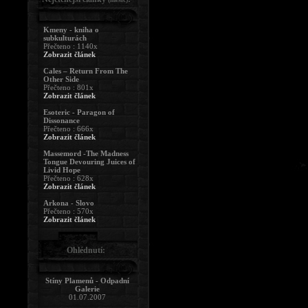
Kmeny - kniha o
subkulturách
Přečteno : 1140x
Zobrazit článek
Cales – Return From The
Other Side
Přečteno : 801x
Zobrazit článek
Esoteric - Paragon of
Dissonance
Přečteno : 666x
Zobrazit článek
Massemord -The Madness
Tongue Devouring Juices of
Livid Hope
Přečteno : 628x
Zobrazit článek
Arkona - Slovo
Přečteno : 570x
Zobrazit článek
Ohlédnutí:
Stíny Plamenů - Odpadní
Galerie
01.07.2007