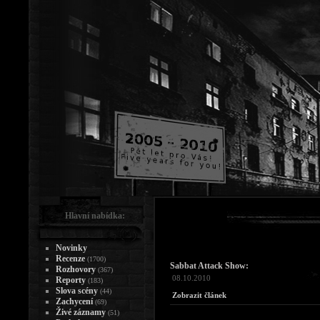
Hlavní nabídka:
Novinky
Recenze
(1700)
Sabbat Attack Show:
Rozhovory
(367)
08.10.2010
Reporty
(183)
Slova scény
(44)
Zobrazit článek
Zachycení
(69)
Živé záznamy
(51)