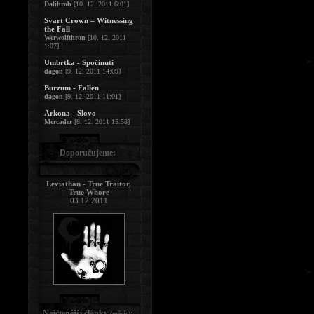
Dalihrob
[10. 12. 2011 6:01]
Svart Crown – Witnessing
the Fall
Werwolfthron
[10. 12. 2011
1:07]
Umbrtka - Spočinutí
dagon
[9. 12. 2011 14:09]
Burzum - Fallen
dagon
[9. 12. 2011 11:01]
Arkona - Slovo
Mercader
[8. 12. 2011 15:58]
Doporučujeme:
Leviathan - True Traitor,
True Whore
03.12.2011
Nejčtenější články
:
(měsíc)