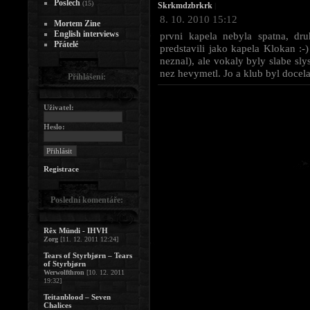
Poslech
(15)
Skrkmdzbrkrk
|
8. 10. 2010 15:12
Mortem Zine
English interviews
prvni kapela nebyla spatna, dr
Přátelé
predstavili jako kapela Klokan :-
neznal), ale vokaly byly slabe sly
nez hevymetl. Jo a klub byl docel
Přihlášení:
Uživatel:
Heslo:
Registrace
Poslední komentáře:
Rêx Mündi - IHVH
Zorg
[11. 12. 2011 12:24]
Tears of Styrbjørn – Tears
of Styrbjørn
Werwolfthron
[10. 12. 2011
19:32]
Teitanblood – Seven
Chalices