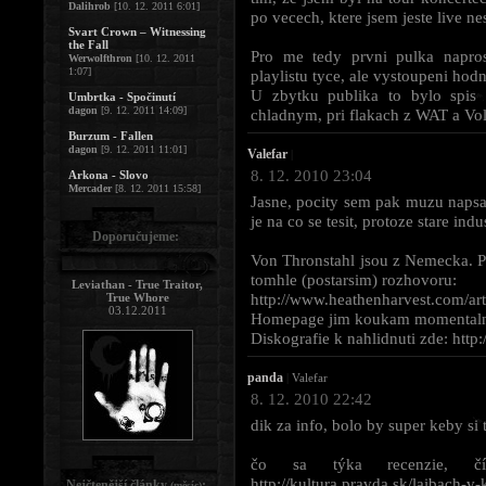
Dalihrob
[10. 12. 2011 6:01]
po vecech, ktere jsem jeste live nes
Svart Crown – Witnessing
the Fall
Pro me tedy prvni pulka napros
Werwolfthron
[10. 12. 2011
1:07]
playlistu tyce, ale vystoupeni hodn
U zbytku publika to bylo spis 
Umbrtka - Spočinutí
dagon
[9. 12. 2011 14:09]
chladnym, pri flakach z WAT a Vo
Burzum - Fallen
dagon
[9. 12. 2011 11:01]
Valefar
|
8. 12. 2010 23:04
Arkona - Slovo
Mercader
[8. 12. 2011 15:58]
Jasne, pocity sem pak muzu napsa
je na co se tesit, protoze stare in
Doporučujeme:
Von Thronstahl jsou z Nemecka. P
tomhle (postarsim) rozhovoru:
Leviathan - True Traitor,
http://www.heathenharvest.com/a
True Whore
03.12.2011
Homepage jim koukam momentalne 
Diskografie k nahlidnuti zde: htt
panda
|
Valefar
8. 12. 2010 22:42
dik za info, bolo by super keby si 
čo sa týka recenzie, č
http://kultura.pravda.sk/laibach-v-
Nejčtenější články
:
(měsíc)