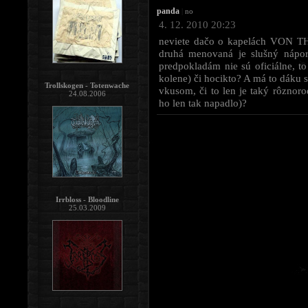
panda
|
no
4. 12. 2010 20:23
neviete dačo o kapelách VON
druhá menovaná je slušný nápor
predpokladám nie sú oficiálne, to
kolene) či hocikto? A má to dáku 
Trollskogen - Totenwache
vkusom, či to len je taký rôznoro
24.08.2006
ho len tak napadlo)?
Irrbloss - Bloodline
25.03.2009