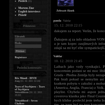
Poslech
(15)
Mortem Zine
Zobrazit článek
English interviews
Přátelé
panda
|
Valefar
15. 12. 2010 22:15
Přihlášení:
dakujem za report. Verím, že konce
Uživatel:
Ďakujem aj za info ohladom VON
Heslo:
a je tam kopec zaujímavých info
zdajú sa mi byť ešte sympatickejší
Valefar
|
Registrace
10. 12. 2010 21:45
Laibach jako vzdy vynikajici. 
Poslední komentáře:
koncertnim podani se mi moc libi
Gruda - Plodna Zemlja byly nezap
Rêx Mündi - IHVH
Pak hrali pokud se nemylim as
Zorg
[11. 12. 2011 12:24]
kratkem pobytu v zakulisi a mohut
Tears of Styrbjørn – Tears
(America, Anglia, Francia) z Volk.
of Styrbjørn
playlist. Chybela mi aspon jedn
Werwolfthron
[10. 12. 2011
19:32]
coverova klasika jako Final Coun
bych klidne poslechl jeste treba 
Teitanblood – Seven
Chalices
tim, ze jsem byl na tour koncer