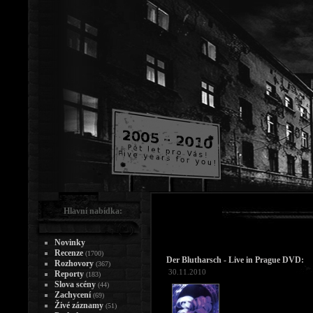
Hlavní nabídka:
Novinky
Recenze
(1700)
Der Blutharsch - Live in Prague DVD:
Rozhovory
(367)
30.11.2010
Reporty
(183)
Slova scény
(44)
Zachycení
(69)
Živé záznamy
(51)