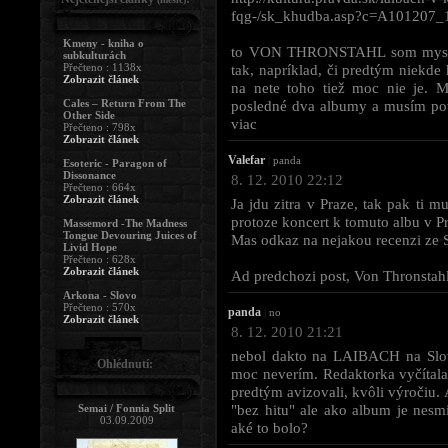
fqg-/sk_khudba.asp?c=A101207
Kmeny - kniha o
to VON THRONSTAHL som myslel, 
subkulturách
Přečteno : 1138x
tak, napríklad, či predtým niekde 
Zobrazit článek
na nete toho tiež moc nie je.
Cales – Return From The
posledné dva albumy a musím pove
Other Side
viac
Přečteno : 798x
Zobrazit článek
Valefar
|
panda
Esoteric - Paragon of
Dissonance
8. 12. 2010 22:12
Přečteno : 664x
Zobrazit článek
Ja jdu zitra v Praze, tak pak ti
protoze koncert k tomuto albu v P
Massemord -The Madness
Tongue Devouring Juices of
Mas odkaz na nejakou recenzi ze S
Livid Hope
Přečteno : 628x
Zobrazit článek
Ad predchozi post, Von Thronstahl
Arkona - Slovo
Přečteno : 570x
panda
|
no
Zobrazit článek
8. 12. 2010 21:21
nebol dakto na LAIBACH na Slov
Ohlédnutí:
moc neverím. Redaktorka vyčítala,
predtým avizovali, kvôli výročiu. 
"bez hitu" ale ako album je nesmi
Semai / Fonnia Split
03.09.2009
aké to bolo?