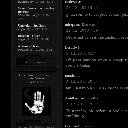
riodezaner
Dalihrob
[10. 12. 2011 6:01]
|
22. 12. 2010 9:55
Svart Crown – Witnessing
the Fall
jj, uz som to tu asi pred rokom pisa
Werwolfthron
[10. 12. 2011
1:07]
mirogarm
|
Drapsnatt
Umbrtka - Spočinutí
dagon
[9. 12. 2011 14:09]
22. 12. 2010 7:29
Burzum - Fallen
Drapsnatt by si urcite zasluzili r
dagon
[9. 12. 2011 11:01]
Arkona - Slovo
LordOwl
|
Mercader
[8. 12. 2011 15:58]
5. 12. 2010 8:54
Už jsem nahodil linky a Istapp 
Doporučujeme:
spolu s Galar.
Leviathan - True Traitor,
panda
|
no
True Whore
3. 12. 2010 20:54
03.12.2011
ten DRAPSNATT je skutočne zauj
AeddGynvael
|
LordOwl
2. 12. 2010 19:32
To neznám, ale seženu a podle toho
zmíním. ;-)
LordOwl
|
objevy
Nejčtenější články
:
(měsíc)