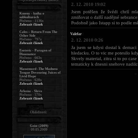
2. 12. 2010 19:02
Jsem potěšen že švédi chrlí ml
Kmeny - kniha o
zmiňovat o další nadějné sebrance
subkulturách
Přečteno : 1136x
Podobně jako Istapp si to podle mě
Zobrazit článek
Cales – Return From The
Valefar
|
Other Side
Přečteno : 797x
2. 12. 2010 0:26
Zobrazit článek
Ja jsem se kdysi dostal k demaci
Esoteric - Paragon of
hledacku. O to vic me potesilo kdy
Dissonance
Přečteno : 663x
Skvely material, zitra si to po ca
Zobrazit článek
tematicky k dnesni snehove nadilce
Massemord -The Madness
Tongue Devouring Juices of
Livid Hope
Přečteno : 628x
Zobrazit článek
Arkona - Slovo
Přečteno : 570x
Zobrazit článek
Ohlédnutí:
Geist (2009)
09.05.2009