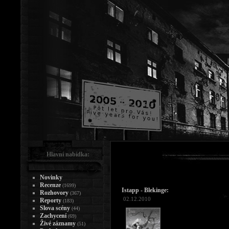
Hlavní nabídka:
Novinky
Recenze
(1699)
Istapp - Blekinge:
Rozhovory
(367)
02.12.2010
Reporty
(183)
Slova scény
(44)
Zachycení
(69)
Živé záznamy
(51)