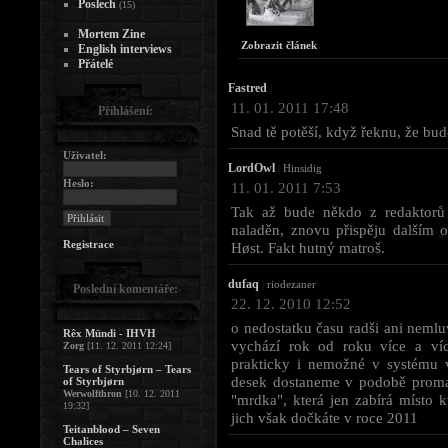
Poslech
(15)
Mortem Zine
Zobrazit článek
English interviews
Přátelé
Fastred
|
11. 01. 2011 17:48
Přihlášení:
Snad tě potěší, když řeknu, že bud
Uživatel:
LordOwl
|
Hinsidig
Heslo:
11. 01. 2011 7:53
Tak až bude někdo z redaktorů 
naladěn, znovu přispěju dalším
Registrace
Høst. Fakt hutný matroš.
dufaq
|
riodezaner
Poslední komentáře:
22. 12. 2010 12:52
o nedostatku času radši ani nemluv
Rêx Mündi - IHVH
vychází rok od roku více a více
Zorg
[11. 12. 2011 12:24]
prakticky i nemožné v systému v
Tears of Styrbjørn – Tears
desek dostaneme v podobě proma a
of Styrbjørn
Werwolfthron
[10. 12. 2011
"mrdka", která jen zabírá místo k
19:32]
jich však dočkáte v roce 2011
Teitanblood – Seven
Chalices