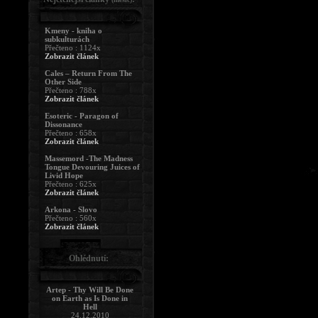
Kmeny - kniha o
subkulturách
Přečteno : 1124x
Zobrazit článek
Cales – Return From The
Other Side
Přečteno : 788x
Zobrazit článek
Esoteric - Paragon of
Dissonance
Přečteno : 658x
Zobrazit článek
Massemord -The Madness
Tongue Devouring Juices of
Livid Hope
Přečteno : 625x
Zobrazit článek
Arkona - Slovo
Přečteno : 560x
Zobrazit článek
Ohlédnutí:
Artep - Thy Will Be Done
on Earth as Is Done in
Hell
24.12.2010