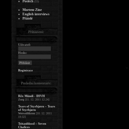
Poslech
(15)
Mortem Zine
English interviews
Přátelé
Přihlášení:
Uživatel:
Heslo:
Registrace
Poslední komentáře:
Rêx Mündi - IHVH
Zorg
[11. 12. 2011 12:24]
Tears of Styrbjørn – Tears
of Styrbjørn
Werwolfthron
[10. 12. 2011
19:32]
Teitanblood – Seven
Chalices