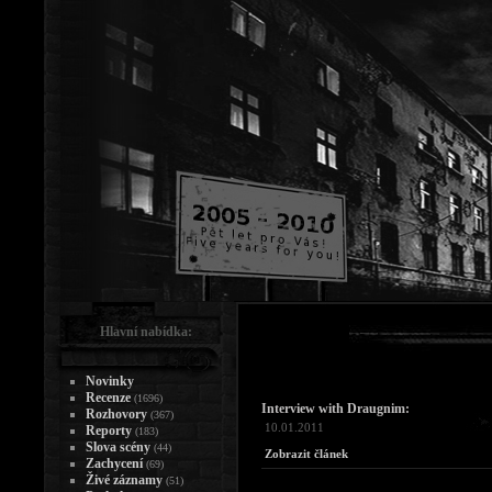
Hlavní nabídka:
Novinky
Recenze
(1696)
Interview with Draugnim:
Rozhovory
(367)
10.01.2011
Reporty
(183)
Slova scény
(44)
Zobrazit článek
Zachycení
(69)
Živé záznamy
(51)