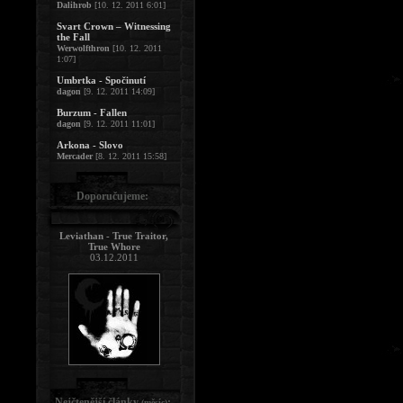
Dalihrob
[10. 12. 2011 6:01]
Svart Crown – Witnessing
the Fall
Werwolfthron
[10. 12. 2011
1:07]
Umbrtka - Spočinutí
dagon
[9. 12. 2011 14:09]
Burzum - Fallen
dagon
[9. 12. 2011 11:01]
Arkona - Slovo
Mercader
[8. 12. 2011 15:58]
Doporučujeme:
Leviathan - True Traitor,
True Whore
03.12.2011
Nejčtenější články
:
(měsíc)