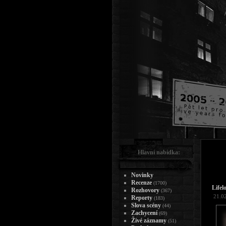
Hlavní nabídka:
Novinky
Recenze
(1700)
Lifel
Rozhovory
(367)
21.0
Reporty
(183)
Slova scény
(44)
Zachycení
(69)
Živé záznamy
(51)