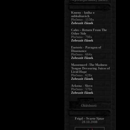
Kmeny - kniha o
subkulturách
Přečteno : 1138x
Zobrazit článek
Cales – Return From The
Other Side
Přečteno : 798x
Zobrazit článek
Esoteric - Paragon of
Dissonance
Přečteno : 664x
Zobrazit článek
Massemord -The Madness
Tongue Devouring Juices of
Livid Hope
Přečteno : 628x
Zobrazit článek
Arkona - Slovo
Přečteno : 570x
Zobrazit článek
Ohlédnutí:
Feigd – Svarte Sjøar
28.10.2008