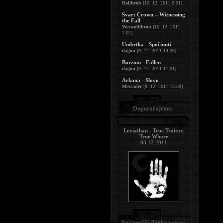
Dalihrob
[10. 12. 2011 6:01]
Svart Crown – Witnessing
the Fall
Werwolfthron
[10. 12. 2011
1:07]
Umbrtka - Spočinutí
dagon
[9. 12. 2011 14:09]
Burzum - Fallen
dagon
[9. 12. 2011 11:01]
Arkona - Slovo
Mercader
[8. 12. 2011 15:58]
Doporučujeme:
Leviathan - True Traitor,
True Whore
03.12.2011
Nejčtenější články
:
(měsíc)