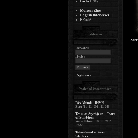
Poslech
(15)
Mortem Zine
English interviews
Přátelé
Přihlášení:
Zobr
Uživatel:
Heslo:
Registrace
Poslední komentáře:
Rêx Mündi - IHVH
Zorg
[11. 12. 2011 12:24]
Tears of Styrbjørn – Tears
of Styrbjørn
Werwolfthron
[10. 12. 2011
19:32]
Teitanblood – Seven
Chalices