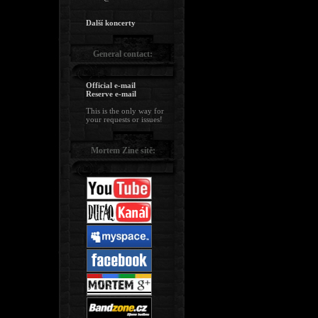
Další koncerty
General contact:
Official e-mail
Reserve e-mail
This is the only way for
your requests or issues!
Mortem Zine sítě: