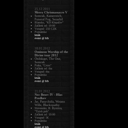
25.12.2011
Merry Chrismassacre V
Somrak, Kaiserreich,
Funeral Fog, Sezarbil
Blansko, "KD Klepačov"
Začátek od: 19:00
Vstupné: 250 CZK
Poznámka:
leták
event @ fcb
18.01.2012
Ominous Worship of the
Divine tour 2012
Ondskapt, The One,
Somrak
Praha, "Cross"
Začátek od: tba
Vstupné: tba
Poznámka:
leták
event @ fcb
21.01.2012
Noc Besov IV - Hlas
Predkov
Jar, Panychida, Wotans
Wille, Blackopathy
Slovensko, B. Bystrica,
"Tirish pub"
Začátek od: 19:00
Vstupné: 5€
Poznámka:
leták
event @ fcb