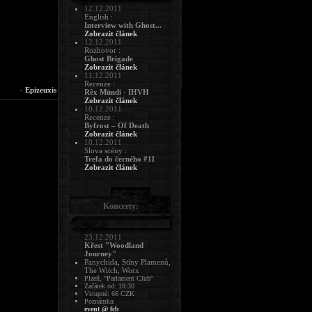
12.12.2011
English :
Interview with Ghost...
Zobrazit článek
12.12.2011
Rozhovor :
Ghost Brigade
Zobrazit článek
11.12.2011
Recenze :
-
Epizeuxis
Rêx Mündi - IHVH
Zobrazit článek
10.12.2011
Recenze :
Byfrost – Of Death
Zobrazit článek
10.12.2011
Slova scény :
Trefa do černého #11
Zobrazit článek
Koncerty:
23.12.2011
Křest "Woodland
Journey"
Panychida, Stíny Plamenů,
The Witch, Worx
Plzeň, "Parlament Club"
Začátek od: 18:30
Vstupné: 66 CZK
Poznámka:
event @ fcb