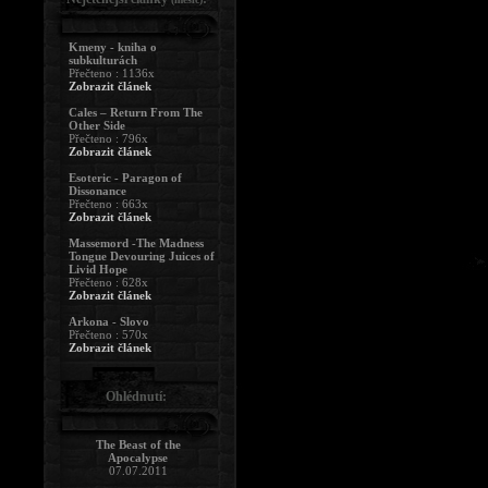
Kmeny - kniha o
subkulturách
Přečteno : 1136x
Zobrazit článek
Cales – Return From The
Other Side
Přečteno : 796x
Zobrazit článek
Esoteric - Paragon of
Dissonance
Přečteno : 663x
Zobrazit článek
Massemord -The Madness
Tongue Devouring Juices of
Livid Hope
Přečteno : 628x
Zobrazit článek
Arkona - Slovo
Přečteno : 570x
Zobrazit článek
Ohlédnutí:
The Beast of the
Apocalypse
07.07.2011