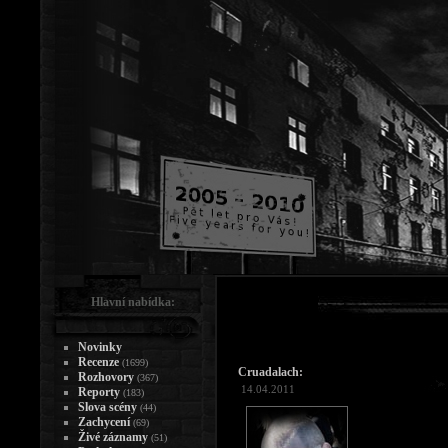
Hlavní nabídka:
Novinky
Recenze
(1699)
Cruadalach:
Rozhovory
(367)
14.04.2011
Reporty
(183)
Slova scény
(44)
Zachycení
(69)
Živé záznamy
(51)