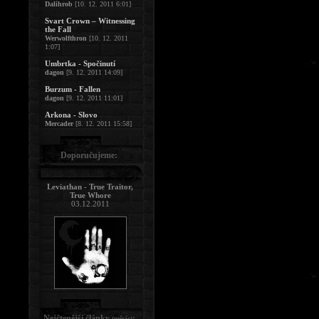
Dalihrob
[10. 12. 2011 6:01]
Svart Crown – Witnessing
the Fall
Werwolfthron
[10. 12. 2011
1:07]
Umbrtka - Spočinutí
dagon
[9. 12. 2011 14:09]
Burzum - Fallen
dagon
[9. 12. 2011 11:01]
Arkona - Slovo
Mercader
[8. 12. 2011 15:58]
Doporučujeme:
Leviathan - True Traitor,
True Whore
03.12.2011
Nejčtenější články
:
(měsíc)