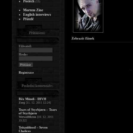
Poslech
(15)
Mortem Zine
English interviews
Přátelé
Přihlášení:
Zobrazit článek
Uživatel:
Heslo:
Registrace
Poslední komentáře:
Rêx Mündi - IHVH
Zorg
[11. 12. 2011 12:24]
Tears of Styrbjørn – Tears
of Styrbjørn
Werwolfthron
[10. 12. 2011
19:32]
Teitanblood – Seven
Chalices