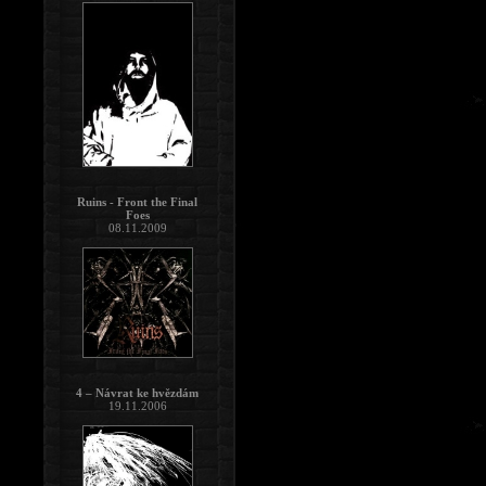
Ruins - Front the Final
Foes
08.11.2009
4 – Návrat ke hvězdám
19.11.2006