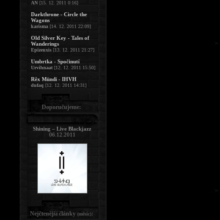
AN
[15. 12. 2011 0:16]
Darkthrone - Circle the
Wagons
karisma
[14. 12. 2011 22:09]
Old Silver Key - Tales of
Wanderings
Epizeuxis
[13. 12. 2011 21:27]
Umbrtka - Spočinutí
Urvihnaat
[12. 12. 2011 15:50]
Rêx Mündi - IHVH
dufaq
[12. 12. 2011 14:31]
Doporučujeme:
Shining – Live Blackjazz
06.12.2011
Nejčtenější články
:
(měsíc)