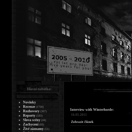
Hlavní nabídka:
Novinky
Recenze
(1700)
Interview with Winterhorde:
Rozhovory
(367)
16.05.2011
Reporty
(183)
Slova scény
(44)
Zobrazit článek
Zachycení
(69)
Živé záznamy
(51)