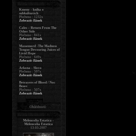
Kmeny - kniha o
subkulturách
Přečteno : 1232x
Zobrazit článek
Cales – Return From The
Other Side
Přečteno : 841x
Zobrazit článek
Massemord -The Madness
Tongue Devouring Juices of
Livid Hope
Přečteno : 649x
Zobrazit článek
Arkona - Slovo
Přečteno : 597x
Zobrazit článek
Betrayers of Blood / Noc
Besov
Přečteno : 507x
Zobrazit článek
Ohlédnutí:
Melencolia Estatica -
Melencolia Estatica
13.03.2007