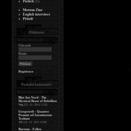
Poslech
(15)
Mortem Zine
English interviews
Přátelé
Přihlášení:
Uživatel:
Heslo:
Registrace
Poslední komentáře:
Blut Aus Nord - The
Mystical Beast of Rebellion
Neg
[15. 12. 2011 3:23]
Gorgoroth - Quantos
Possunt ad Satanitatem
Trahunt
AN
[15. 12. 2011 0:29]
Burzum - Fallen