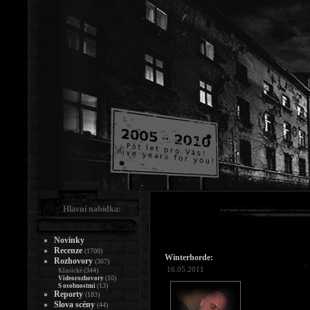
Hlavní nabídka:
Novinky
Recenze
(1700)
Winterhorde:
Rozhovory
(367)
16.05.2011
(344)
Klasické
(10)
Videorozhovory
(13)
S osobnostmi
Reporty
(183)
Slova scény
(44)