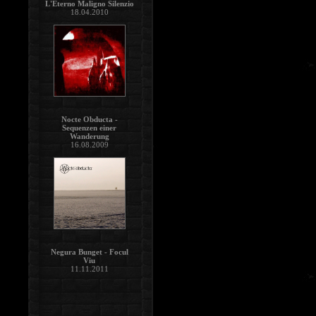
L'Eterno Maligno Silenzio
18.04.2010
Nocte Obducta -
Sequenzen einer
Wanderung
16.08.2009
Negura Bunget - Focul
Viu
11.11.2011