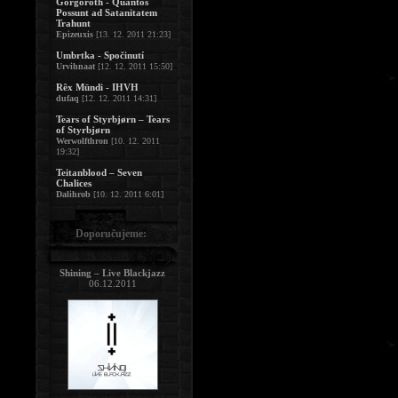
Gorgoroth - Quantos
Possunt ad Satanitatem
Trahunt
Epizeuxis
[13. 12. 2011 21:23]
Umbrtka - Spočinutí
Urvihnaat
[12. 12. 2011 15:50]
Rêx Mündi - IHVH
dufaq
[12. 12. 2011 14:31]
Tears of Styrbjørn – Tears
of Styrbjørn
Werwolfthron
[10. 12. 2011
19:32]
Teitanblood – Seven
Chalices
Dalihrob
[10. 12. 2011 6:01]
Doporučujeme:
Shining – Live Blackjazz
06.12.2011