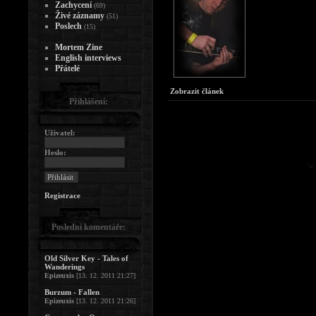
Zachycení
(69)
Živé záznamy
(51)
Poslech
(15)
Mortem Zine
English interviews
Přátelé
Zobrazit článek
Přihlášení:
Uživatel:
Heslo:
Registrace
Poslední komentáře:
Old Silver Key - Tales of
Wanderings
Epizeuxis
[13. 12. 2011 21:27]
Burzum - Fallen
Epizeuxis
[13. 12. 2011 21:26]