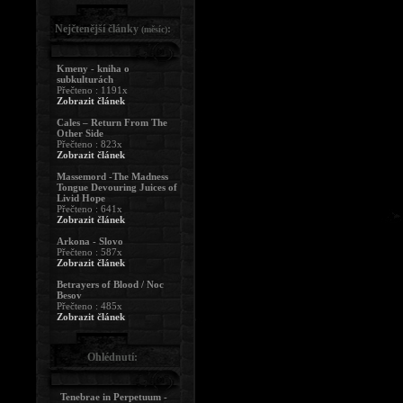
Nejčtenější články
:
(měsíc)
Kmeny - kniha o
subkulturách
Přečteno : 1191x
Zobrazit článek
Cales – Return From The
Other Side
Přečteno : 823x
Zobrazit článek
Massemord -The Madness
Tongue Devouring Juices of
Livid Hope
Přečteno : 641x
Zobrazit článek
Arkona - Slovo
Přečteno : 587x
Zobrazit článek
Betrayers of Blood / Noc
Besov
Přečteno : 485x
Zobrazit článek
Ohlédnutí:
Tenebrae in Perpetuum -