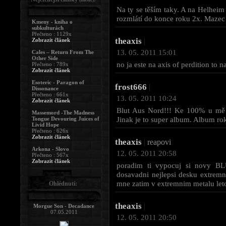
Na ty se těším taky. A na Helheim
rozmlátí do konce roku 2x. Mazec 
Kmeny - kniha o
subkulturách
Přečteno : 1129x
theaxis
Zobrazit článek
|
13. 05. 2011 15:01
Cales – Return From The
Other Side
no ja este na axis of perdition to 
Přečteno : 789x
Zobrazit článek
Esoteric - Paragon of
frost666
|
Dissonance
Přečteno : 661x
13. 05. 2011 10:24
Zobrazit článek
Blut Aus Nord!!! Ke 100% u mě 
Massemord -The Madness
Jinak je to super album. Album r
Tongue Devouring Juices of
Livid Hope
Přečteno : 626x
Zobrazit článek
theaxis
|
reapovi
Arkona - Slovo
12. 05. 2011 20:58
Přečteno : 567x
Zobrazit článek
poradim ti vypocuj si novy 
dosavadni nejlepsi desku extremnih
mne zatim v extremnim metalu leto
Ohlédnutí:
theaxis
|
Morgue Son - Decadance
07.05.2011
12. 05. 2011 20:50