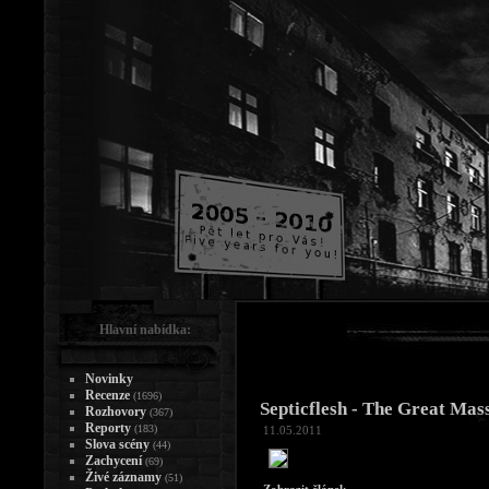
Hlavní nabídka:
Novinky
Recenze
(1696)
Septicflesh - The Great Mas
Rozhovory
(367)
Reporty
(183)
11.05.2011
Slova scény
(44)
Zachycení
(69)
Živé záznamy
(51)