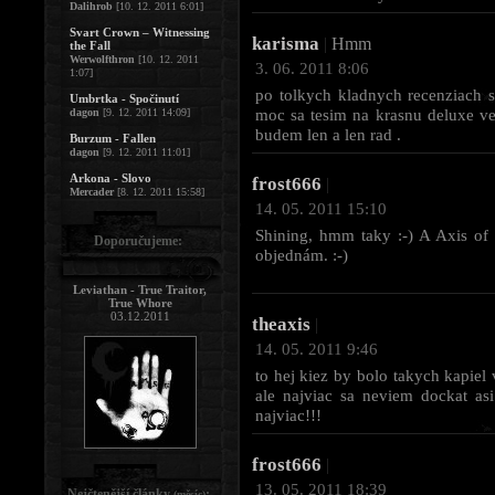
Dalihrob
[10. 12. 2011 6:01]
Svart Crown – Witnessing
karisma
|
Hmm
the Fall
Werwolfthron
[10. 12. 2011
3. 06. 2011 8:06
1:07]
po tolkych kladnych recenziach s
Umbrtka - Spočinutí
moc sa tesim na krasnu deluxe ve
dagon
[9. 12. 2011 14:09]
budem len a len rad .
Burzum - Fallen
dagon
[9. 12. 2011 11:01]
Arkona - Slovo
frost666
|
Mercader
[8. 12. 2011 15:58]
14. 05. 2011 15:10
Shining, hmm taky :-) A Axis of P
Doporučujeme:
objednám. :-)
Leviathan - True Traitor,
True Whore
03.12.2011
theaxis
|
14. 05. 2011 9:46
to hej kiez by bolo takych kapiel 
ale najviac sa neviem dockat a
najviac!!!
frost666
|
13. 05. 2011 18:39
Nejčtenější články
:
(měsíc)