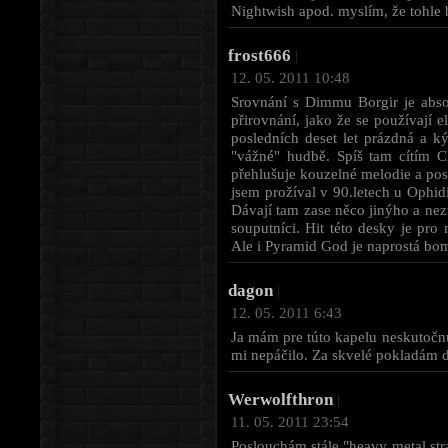
Nightwish apod. myslím, že tohle
frost666
|
12. 05. 2011 10:48
Srovnání s Dimmu Borgir je abso
přirovnání, jako že se používají 
posledních deset let prázdná a ký
"vážné" hudbě. Spíš tam cítím Ch
přehlušuje kouzelné melodie a pos
jsem prožíval v 90.letech u Ophidi
Dávají tam zase něco jinýho a nezů
souputníci. Hit této desky je pro 
Ale i Pyramid God je naprostá bom
dagon
|
12. 05. 2011 6:43
Ja mám pre túto kapelu neskutočnú 
mi nepáčilo. Za skvelé pokladám 
Werwolfthron
|
11. 05. 2011 23:54
Poslouchám stále "heavy metal stra