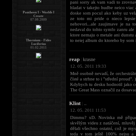
pani sorry ak vam vadi to zrovna
hladat v takejto hudbe neico viac 
Pantheon I - Worlds I
doske som pocul ako keby uz vel
Create
ze toto mi pride o nieco lepsi
07.08.2009
nehovori...ale zaujimave je na 
nedaval do tohto symfo zanru ale 
ktore nemaju o metale ani dunstu 
to neiej album do ktoreho by som i
Thornium - Fides
Luciferius
01.02.2011
reap
|
krasne
12. 05. 2011 19:33
Mně osobně nevadí, že orchestrální
čísté a strhne to i "střední proud". )
Kdybych tu desku hodnotil jako cel
The Great Mass označil za dosavad
Klint
|
..
12. 05. 2011 11:53
Dimmu? xD. Novinka mě připadá
skvělým videu z natáčení, mluvěj
dělali všechno ostatní, což je m
teda v tom ještě 100% nejsu a 