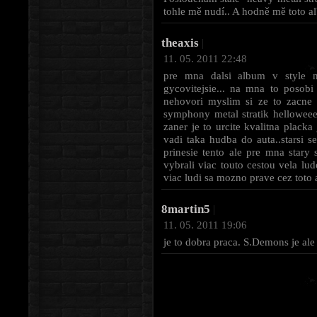
tohle mě nudí.. A hodně mě toto a
theaxis
|
11. 05. 2011 22:48
pre mna dalsi album v style 
gycovitejsie... na mna to poso
nehovori myslim si ze to zacne
symphony metal stratik helloweee
zaner je to urcite kvalitna plack
vadi taka hudba do auta..starsi 
prinesie tento ale pre mna stary 
vybrali viac touto cestou vela l
viac ludi sa mozno prave cez toto 
8martin5
|
11. 05. 2011 19:06
je to dobra praca. S.Demons je ale 