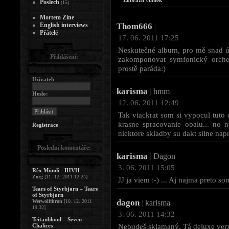
Zobrazit článek
Poslech
(15)
Mortem Zine
English interviews
Thom666
|
Přátelé
17. 06. 2011 17:25
Neskutečné album, pro mě snad ú
Přihlášení:
zakomponovat symfonický orchest
prostě paráda:)
Uživatel:
karisma
|
hmm
Heslo:
12. 06. 2011 12:49
Tak viackrat som si vypocul tuto
krasne spracovanie obalu... no n
Registrace
niektore skladby su dakt silne nap
Poslední komentáře:
karisma
|
Dagon
3. 06. 2011 15:05
Rêx Mündi - IHVH
Zorg
[11. 12. 2011 12:24]
JJ ja viem :-) ... Aj najma preto s
Tears of Styrbjørn – Tears
of Styrbjørn
dagon
Werwolfthron
[10. 12. 2011
|
karisma
19:32]
3. 06. 2011 14:32
Teitanblood – Seven
Nebudeš sklamaný. Tá deluxe verzi
Chalices