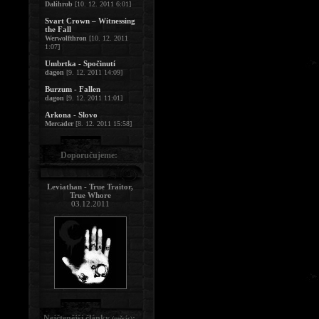
Dalihrob
[10. 12. 2011 6:01]
Svart Crown – Witnessing
the Fall
Werwolfthron
[10. 12. 2011
1:07]
Umbrtka - Spočinutí
dagon
[9. 12. 2011 14:09]
Burzum - Fallen
dagon
[9. 12. 2011 11:01]
Arkona - Slovo
Mercader
[8. 12. 2011 15:58]
Doporučujeme:
Leviathan - True Traitor,
True Whore
03.12.2011
Nejčtenější články
:
(měsíc)