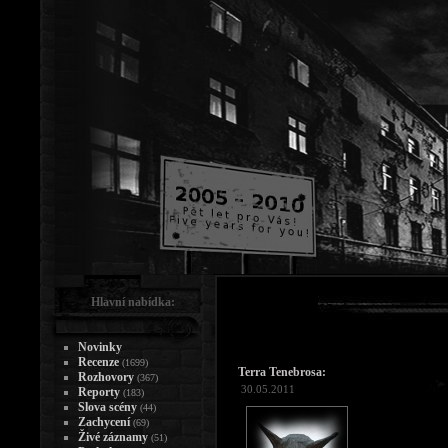
Hlavní nabídka:
Novinky
Recenze
(1699)
Terra Tenebrosa:
Rozhovory
(367)
30.05.2011
Reporty
(183)
Slova scény
(44)
Zachycení
(69)
Živé záznamy
(51)