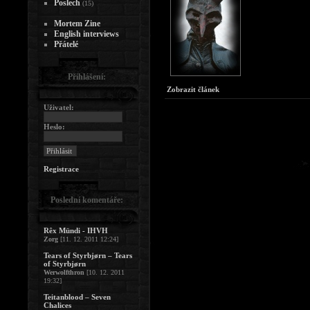
Poslech
(15)
Mortem Zine
English interviews
Přátelé
Přihlášení:
Zobrazit článek
Uživatel:
Heslo:
Registrace
Poslední komentáře:
Rêx Mündi - IHVH
Zorg
[11. 12. 2011 12:24]
Tears of Styrbjørn – Tears
of Styrbjørn
Werwolfthron
[10. 12. 2011
19:32]
Teitanblood – Seven
Chalices