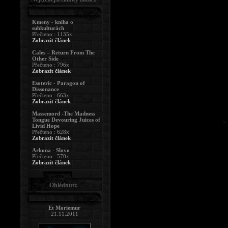
Kmeny - kniha o
subkulturách
Přečteno : 1135x
Zobrazit článek
Cales – Return From The
Other Side
Přečteno : 796x
Zobrazit článek
Esoteric - Paragon of
Dissonance
Přečteno : 663x
Zobrazit článek
Massemord -The Madness
Tongue Devouring Juices of
Livid Hope
Přečteno : 628x
Zobrazit článek
Arkona - Slovo
Přečteno : 570x
Zobrazit článek
Ohlédnutí:
Et Moriemur
21.11.2011