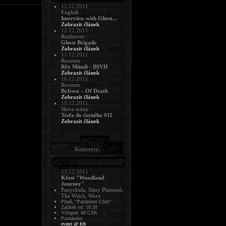
12.12.2011
English :
Interview with Ghost...
Zobrazit článek
12.12.2011
Rozhovor :
Ghost Brigade
Zobrazit článek
11.12.2011
Recenze :
Rêx Mündi - IHVH
Zobrazit článek
10.12.2011
Recenze :
Byfrost – Of Death
Zobrazit článek
10.12.2011
Slova scény :
Trefa do černého #11
Zobrazit článek
Koncerty:
23.12.2011
Křest "Woodland
Journey"
Panychida, Stíny Plamenů,
The Witch, Worx
Plzeň, "Parlament Club"
Začátek od: 18:30
Vstupné: 66 CZK
Poznámka:
event @ fcb