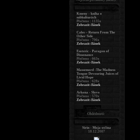
Kmeny - kniha o
subkulturách
Přečteno : 1135x
Zobrazit článek
Cales – Return From The
Other Side
Přečteno : 796x
Zobrazit článek
Esoteric - Paragon of
Dissonance
Přečteno : 663x
Zobrazit článek
Massemord -The Madness
Tongue Devouring Juices of
Livid Hope
Přečteno : 628x
Zobrazit článek
Arkona - Slovo
Přečteno : 570x
Zobrazit článek
Ohlédnutí:
Sirin - Moja otčina
18.12.2007