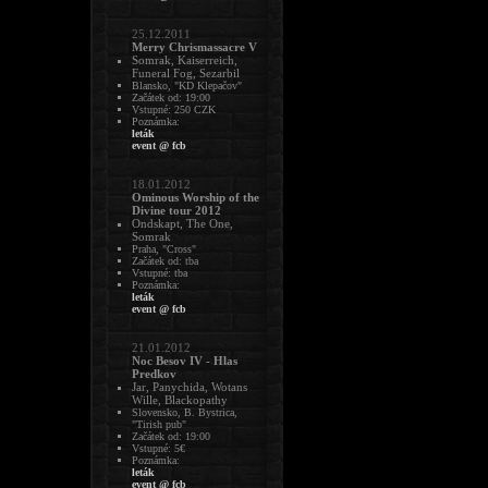
25.12.2011
Merry Chrismassacre V
Somrak, Kaiserreich,
Funeral Fog, Sezarbil
Blansko, "KD Klepačov"
Začátek od: 19:00
Vstupné: 250 CZK
Poznámka:
leták
event @ fcb
18.01.2012
Ominous Worship of the
Divine tour 2012
Ondskapt, The One,
Somrak
Praha, "Cross"
Začátek od: tba
Vstupné: tba
Poznámka:
leták
event @ fcb
21.01.2012
Noc Besov IV - Hlas
Predkov
Jar, Panychida, Wotans
Wille, Blackopathy
Slovensko, B. Bystrica,
"Tirish pub"
Začátek od: 19:00
Vstupné: 5€
Poznámka:
leták
event @ fcb