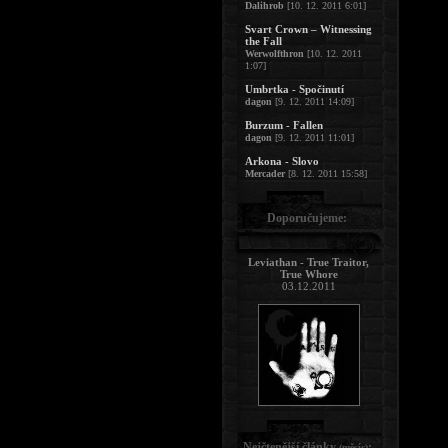
Dalihrob
[10. 12. 2011 6:01]
Svart Crown – Witnessing
the Fall
Werwolfthron
[10. 12. 2011
1:07]
Umbrtka - Spočinutí
dagon
[9. 12. 2011 14:09]
Burzum - Fallen
dagon
[9. 12. 2011 11:01]
Arkona - Slovo
Mercader
[8. 12. 2011 15:58]
Doporučujeme:
Leviathan - True Traitor,
True Whore
03.12.2011
Nejčtenější články
:
(měsíc)