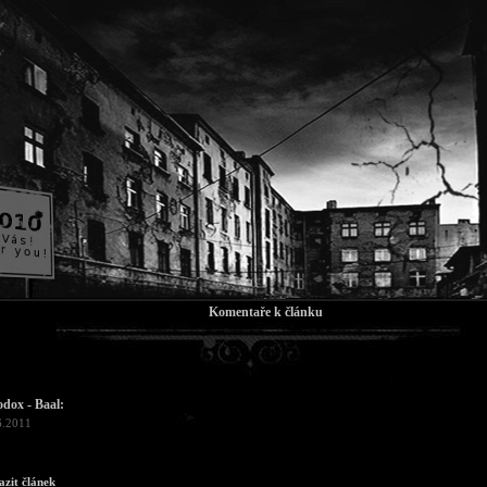
Komentaře k článku
dox - Baal:
6.2011
azit článek