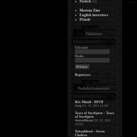
Poslech
(15)
Mortem Zine
English interviews
Přátelé
Přihlášení:
Uživatel:
Heslo:
Registrace
Poslední komentáře:
Rêx Mündi - IHVH
Zorg
[11. 12. 2011 12:24]
Tears of Styrbjørn – Tears
of Styrbjørn
Werwolfthron
[10. 12. 2011
19:32]
Teitanblood – Seven
Chalices