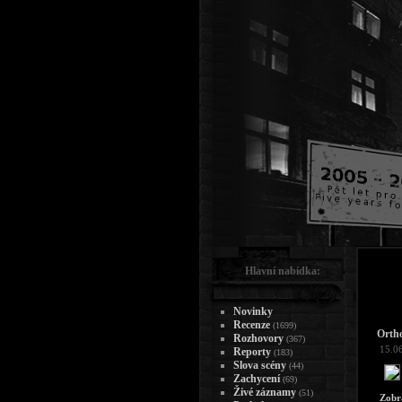
Hlavní nabídka:
Novinky
Recenze
(1699)
Ortho
Rozhovory
(367)
15.0
Reporty
(183)
Slova scény
(44)
Zachycení
(69)
Živé záznamy
(51)
Zobr