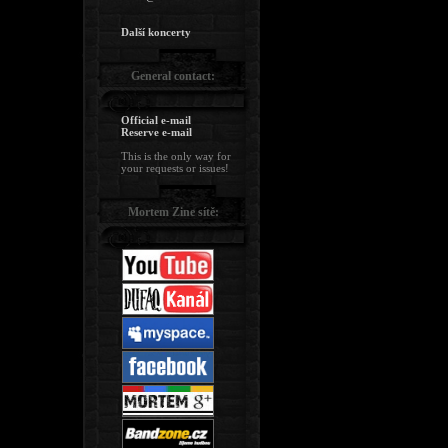
Další koncerty
General contact:
Official e-mail
Reserve e-mail
This is the only way for
your requests or issues!
Mortem Zine sítě: