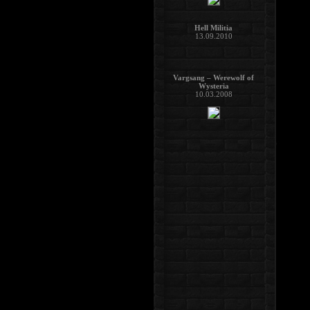
Hell Militia
13.09.2010
Vargsang – Werewolf of
Wysteria
10.03.2008