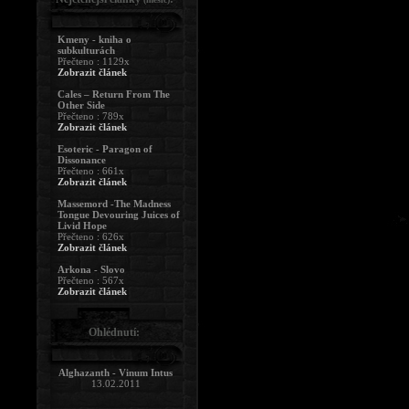
Kmeny - kniha o
subkulturách
Přečteno : 1129x
Zobrazit článek
Cales – Return From The
Other Side
Přečteno : 789x
Zobrazit článek
Esoteric - Paragon of
Dissonance
Přečteno : 661x
Zobrazit článek
Massemord -The Madness
Tongue Devouring Juices of
Livid Hope
Přečteno : 626x
Zobrazit článek
Arkona - Slovo
Přečteno : 567x
Zobrazit článek
Ohlédnutí:
Alghazanth - Vinum Intus
13.02.2011