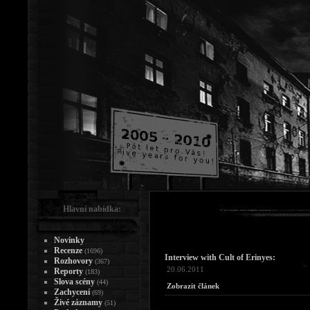
Hlavní nabídka:
Novinky
Recenze
(1696)
Interview with Cult of Erinyes:
Rozhovory
(367)
20.06.2011
Reporty
(183)
Slova scény
(44)
Zobrazit článek
Zachycení
(69)
Živé záznamy
(51)