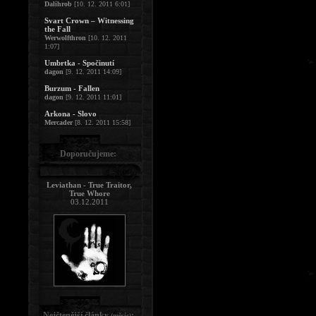
Dalihrob
[10. 12. 2011 6:01]
Svart Crown – Witnessing
the Fall
Werwolfthron
[10. 12. 2011
1:07]
Umbrtka - Spočinutí
dagon
[9. 12. 2011 14:09]
Burzum - Fallen
dagon
[9. 12. 2011 11:01]
Arkona - Slovo
Mercader
[8. 12. 2011 15:58]
Doporučujeme:
Leviathan - True Traitor,
True Whore
03.12.2011
Nejčtenější články
:
(měsíc)