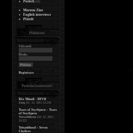
Poslech
(15)
Mortem Zine
English interviews
Přátelé
Přihlášení:
Uživatel:
Heslo:
Registrace
Poslední komentáře:
Rêx Mündi - IHVH
Zorg
[11. 12. 2011 12:24]
Tears of Styrbjørn – Tears
of Styrbjørn
Werwolfthron
[10. 12. 2011
19:32]
Teitanblood – Seven
Chalices