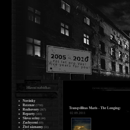
Hlavní nabídka:
Novinky
Recenze
(1700)
Tranqvillitas Maris - The Longing:
Rozhovory
(367)
02.09.2011
Reporty
(183)
Slova scény
(44)
Zachycení
(69)
Živé záznamy
(51)