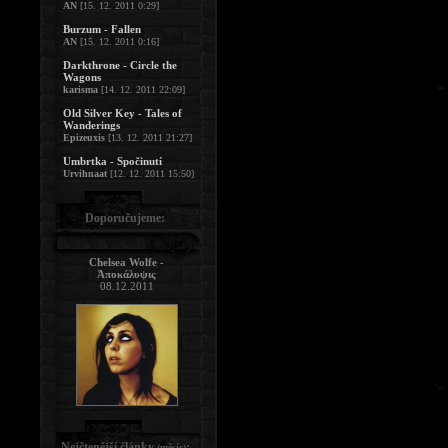
AN
[15. 12. 2011 0:29]
Burzum - Fallen
AN
[15. 12. 2011 0:16]
Darkthrone - Circle the
Wagons
karisma
[14. 12. 2011 22:09]
Old Silver Key - Tales of
Wanderings
Epizeuxis
[13. 12. 2011 21:27]
Umbrtka - Spočinutí
Urvihnaat
[12. 12. 2011 15:50]
Doporučujeme:
Chelsea Wolfe -
Ἀποκάλυψις
08.12.2011
Nejčtenější články
:
(měsíc)