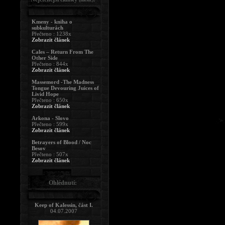
Kmeny - kniha o
subkulturách
Přečteno : 1238x
Zobrazit článek
Cales – Return From The
Other Side
Přečteno : 844x
Zobrazit článek
Massemord -The Madness
Tongue Devouring Juices of
Livid Hope
Přečteno : 650x
Zobrazit článek
Arkona - Slovo
Přečteno : 599x
Zobrazit článek
Betrayers of Blood / Noc
Besov
Přečteno : 507x
Zobrazit článek
Ohlédnutí:
Keep of Kalessin, část I.
04.07.2007