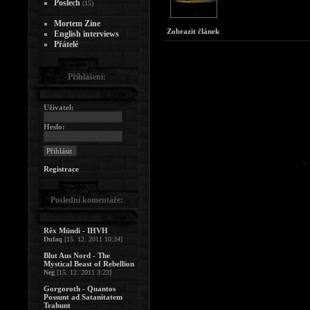
Poslech
(15)
Mortem Zine
Zobrazit článek
English interviews
Přátelé
Přihlášení:
Uživatel:
Heslo:
Registrace
Poslední komentáře:
Rêx Mündi - IHVH
Dufaq
[15. 12. 2011 10:34]
Blut Aus Nord - The
Mystical Beast of Rebellion
Neg
[15. 12. 2011 3:23]
Gorgoroth - Quantos
Possunt ad Satanitatem
Trahunt