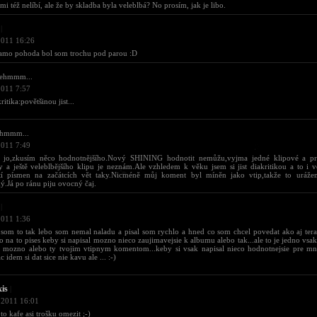
 mi též nelíbí, ale že by skladba byla veleblbá? No prosím, jak je libo.
|
2011 16:26
kamo pohoda bol som trochu pod parou :D
.ehmmm...
2011 7:57
itika:povětšinou jist...
.hmmm...
2011 7:49
 jo,zkusím něco hodnotnějšího.Nový SHINING hodnotit nemůžu,vyjma jedné klipové a p
y a ještě veleblbějšího klipu je neznám.Ale vzhledem k věku jsem si jist diakritikou a to i v
stí písmen na začátcích vět taky.Nicméně můj koment byl míněn jako vtip,takže to urážen
ý.Já po ránu piju ovocný čaj.
|
2011 1:36
 som to tak lebo som nemal naladu a pisal som rychlo a hned co som chcel povedat ako aj tera
o na to pises keby si napisal mozno nieco zaujimavejsie k albumu alebo tak...ale to je jedno vs
l mozno alebo ty tvojim vtipnym komentom...keby si vsak napisal nieco hodnotnejsie pre mn
ic idem si dat sice nie kavu ale ... :-)
xis
|
 2011 16:01
to kafe asi trošku omezit ;-)