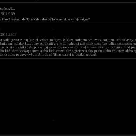
.zajímavé...
 2011 9:59
přímně řečeno,ale Ty takhle mluvíš?To se asi dost zadejcháš,ne?
|
 2011 23:17
a stale jedna z naj kapiel vobec milujem Niklasa milujem ich zvuk milujem ich skladby a
milujem ho!ako kazdy iny od Shining!a je mi jedno ci tam citite nieco ine jedine co mozem po
 najlahsi zo vsetkych!a poviem aj ze tento prave tento i ked aj vela inych si mozem zobrat pr
ebo ked idem vysyapt smeti alebo ked seriem alebo grciam alebo pijem alebo chlastam alebo s
urt sa mi to pocuva vyborne!!!popici Niklas stale ti to vsetko zeriem!