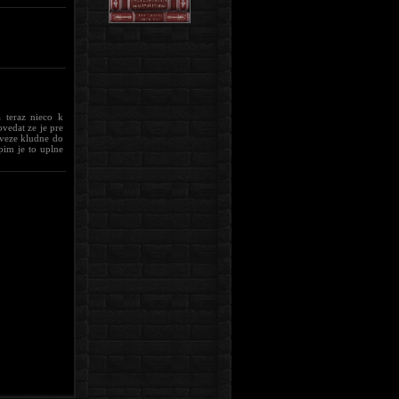
 teraz nieco k
vedat ze je pre
aveze kludne do
pim je to uplne