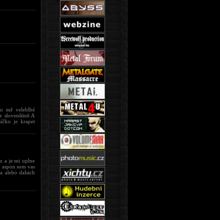
ro mě veleblbé
e slovenštině.A
íčko je krapet
z a je mi uplne
ak aspon som vas
a alebo dalsich