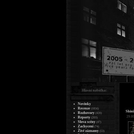
Hlavní nabídka:
Novinky
Recenze
(1856)
Shini
Rozhovory
(420)
29.0
Reporty
(203)
Slova scény
(47)
Zachycení
(74)
Živé záznamy
(53)