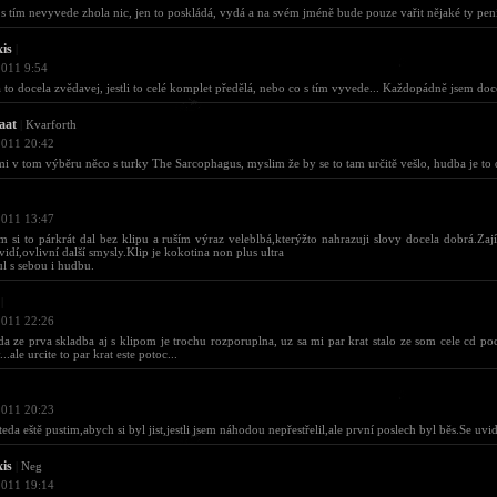
s tím nevyvede zhola nic, jen to poskládá, vydá a na svém jméně bude pouze vařit nějaké ty pení
xis
|
2011 9:54
 to docela zvědavej, jestli to celé komplet předělá, nebo co s tím vyvede... Každopádně jsem doc
aat
|
Kvarforth
2011 20:42
i v tom výběru něco s turky The Sarcophagus, myslim že by se to tam určitě vešlo, hudba je to 
2011 13:47
m si to párkrát dal bez klipu a ruším výraz veleblbá,kterýžto nahrazuji slovy docela dobrá.Zaj
vidí,ovlivní další smysly.Klip je kokotina non plus ultra
ul s sebou i hudbu.
|
2011 22:26
da ze prva skladba aj s klipom je trochu rozporuplna, uz sa mi par krat stalo ze som cele cd po
..ale urcite to par krat este potoc...
2011 20:23
 teda eště pustim,abych si byl jist,jestli jsem náhodou nepřestřelil,ale první poslech byl běs.Se uvid
xis
|
Neg
2011 19:14