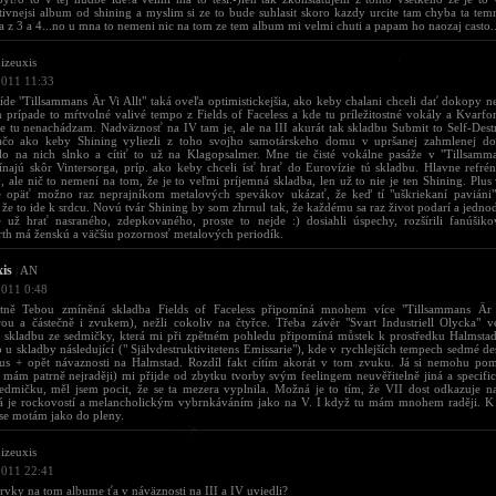
tivnejsi album od shining a myslim si ze to bude suhlasit skoro kazdy urcite tam chyba ta temn
 z 3 a 4...no u mna to nemeni nic na tom ze tem album mi velmi chuti a papam ho naozaj casto..
izeuxis
2011 11:33
de "Tillsammans Är Vi Allt" taká oveľa optimistickejšia, ako keby chalani chceli dať dokopy n
prípade to mŕtvolné valivé tempo z Fields of Faceless a kde tu príležitostné vokály a Kvarfo
e tu nenachádzam. Nadväznosť na IV tam je, ale na III akurát tak skladbu Submit to Self-Destr
ačo ako keby Shining vyliezli z toho svojho samotárskeho domu v upršanej zahmlenej dol
ilo na nich slnko a cítiť to už na Klagopsalmer. Mne tie čisté vokálne pasáže v "Tillsamm
najú skôr Vintersorga, príp. ako keby chceli ísť hrať do Eurovízie tú skladbu. Hlavne refrén
 ale nič to nemení na tom, že je to veľmi príjemná skladba, len už to nie je ten Shining. Plus
e opäť možno raz neprajníkom metalových spevákov ukázať, že keď tí "uškriekaní paviáni" 
 že to ide k srdcu. Novú tvár Shining by som zhrnul tak, že každému sa raz život podarí a jedno
 už hrať nasraného, zdepkovaného, proste to nejde :) dosiahli úspechy, rozšírili fanúšiko
th má ženskú a väčšiu pozornosť metalových periodík.
xis
|
AN
2011 0:48
tně Tebou zmíněná skladba Fields of Faceless připomíná mnohem více "Tillsammans Är 
rou a částečně i zvukem), nežli cokoliv na čtyřce. Třeba závěr "Svart Industriell Olycka" 
cí skladbu ze sedmičky, která mi při zpětném pohledu připomíná můstek k prostředku Halmst
 u skladby následující (" Självdestruktivitetens Emissarie"), kde v rychlejších tempech sedmé d
kus + opět návaznosti na Halmstad. Rozdíl fakt cítím akorát v tom zvuku. Já si nemohu pom
 mám patrně nejraději) mi přijde od zbytku tvorby svým feelingem neuvěřitelně jiná a specifi
sedmičku, měl jsem pocit, že se ta mezera vyplnila. Možná je to tím, že VII dost odkazuje na 
tá je rockovostí a melancholickým vybrnkáváním jako na V. I když tu mám mnohem raději. K 
se motám jako do pleny.
izeuxis
2011 22:41
rvky na tom albume ťa v náväznosti na III a IV uviedli?