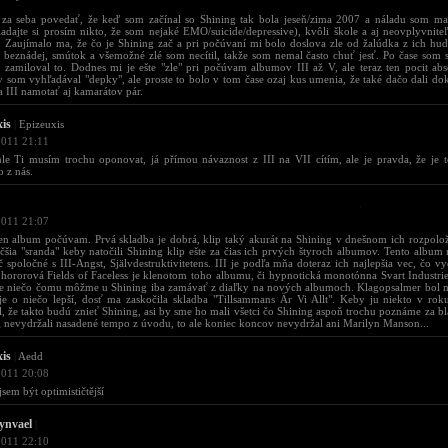
za seba povedať, že keď som začínal so Shining tak bola jeseň/zima 2007 a náladu som ma
adajte si prosím nikto, že som nejaké EMO/suicide/depressive), kvôli škole a aj neovplyvni
 Zaujímalo ma, že čo je Shining zač a pri počúvaní mi bolo doslova zle od žalúdka z ich hud
 beznádej, smútok a všemožné zlé som necítil, takže som nemal často chuť jesť. Po čase som 
 zamiloval to. Dodnes mi je ešte "zle" pri počúvam albumov III až V, ale teraz ten pocit abse
 som vyhľadával "depky", ale proste to bolo v tom čase ozaj kus umenia, že také dačo dali do
a III namotať aj kamarátov pár.
xis
|
Epizeuxis
2011 21:11
e Ti musím trochu oponovat, já přímou návaznost z III na VII cítím, ale je pravda, že je 
 z nás.
2011 21:07
en album počúvam. Prvá skladba je dobrá, klip taký akurát na Shining v dnešnom ich rozpol
čšia "sranda" keby natočili Shining klip ešte za čias ich prvých štyroch albumov. Tento album
 spoločné s III-Angst, Självdestruktivitetens. III je podľa mňa doteraz ich najlepšia vec, čo v
hororová Fields of Faceless je klenotom toho albumu, či hypnotická monotónna Svart Industrie
te niečo čomu môžme u Shining iba zamávať z diaľky na nových albumoch. Klagopsalmer bol n
e o niečo lepší, dosť ma zaskočila skladba "Tillsammans Är Vi Allt". Keby ju niekto v rok
, že takto budú znieť Shining, asi by sme ho mali všetci čo Shining aspoň trochu poznáme za bl
 nevydržali nasadené tempo z úvodu, to ale koniec koncov nevydržal ani Marilyn Manson...
xis
|
Aedd
2011 20:08
 jsem být optimističtější
ynvael
|
2011 22:10