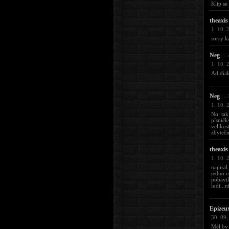
Klip se
theaxis
1. 10. 
sorry 
Neg
|
..
1. 10. 
Ad diakr
Neg
|
..
1. 10. 
No tak
písničk
veliko
zbytečn
theaxis
1. 10. 
napisal
jedno c
pobavi
ludi...n
Epizeu
30. 09.
Měl by 