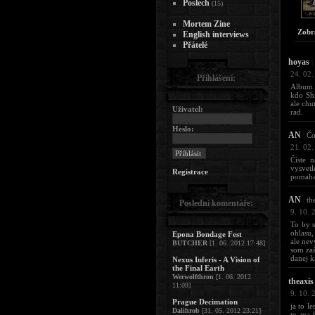
Poslech
(15)
Mortem Zine
Zobr
English interviews
Přátelé
hoyas
|
24. 02.
Přihlášení:
Album j
kdo Sh
ale chu
Uživatel:
rad.
Heslo:
AN
|
Čo
21. 02.
Čiste 
vysvet
Registrace
pomaha
AN
|
the
Poslední komentáře:
9. 10. 
To by s
ohlasu,
Epona Bondage Fest
ale nev
BUTCHER
[1. 06. 2012 17:48]
som zaž
danej k
Nexus Inferis - A Vision of
the Final Earth
Werwolfthron
[1. 06. 2012
theaxis
11:09]
9. 10. 
Prague Decimation
ja to l
Dalihrob
[31. 05. 2012 23:21]
to ma b