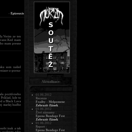
-
Epizeuxis
dy.Verim ze ten
kovane.Ked mam
y ho mam presne
sku som našiel
niaze-z-porna-
Aktualizace:
ala pozitívneho
01.06.2012
 Príklad, kde to
Recenze :
red a Black Lava
Frailty - Melpomene
ej staršej hudbe
Zobrazit článek
01.06.2012
Živé záznamy :
Epona Bondage Fest
Zobrazit článek
01.06.2012
Report :
sobi inak a tak
Epona Bondage Fest
v podstate taky