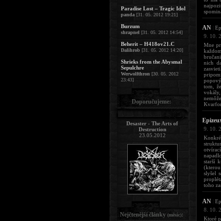
najpozi
Paradise Lost – Tragic Idol
spomina
panda
[31. 05. 2012 19:21]
Burzum
AN
|
Ep
shrapnel
[31. 05. 2012 14:54]
9. 10. 
Beherit – H418ov21.C
Mne prí
Dalihrob
[31. 05. 2012 14:20]
každom 
bručani
Shrieks from the Abysmal
nich d
Sepulchre
zasviet
Werwolfthron
[30. 05. 2012
pripomí
23:43]
popový,
tom, ž
vokály,
nemôže
Doporučujeme:
Kvarfor
Epizeu
Desaster - The Arts of
9. 10. 
Destruction
23.05.2012
Konkré
struktu
otvíra
napadlo
starší 
(kterou
slyšel 
proplé
toho za
AN
|
Ep
8. 10. 
Nejčtenější články
:
(měsíc)
Ktoré p