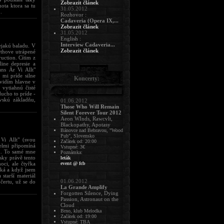
Zobrazit článek
ota ktora sa tu
31.05.2012
.
Rozhovor :
Cadaveria (Opera IX,...
Zobrazit článek
31.05.2012
English :
Interview Cadaveria...
ejakú baladu. V
Zobrazit článek
rthove utrápené
uction. Cítim z
ine depresie a
ans Är Vi Allt"
 mi príde silne
Koncerty:
 vidím hlavne v
vytiahnú čisté
ducho to príde -
vskú základňu,
01.06.2012
Those Who Will Remain
Silent Forever Tour 2012
Aeon WInds, Rawcvlt,
Blackopathy, Apotasy
Bánovce nad Bebravou, "Wood
Pub", Slovensko
Vi Allt" (svou
Začátek od: 20:00
velmi připomíná
Vstupné: 3€
ad. To samé mne
Poznámka:
esky právě tento
leták
oci, ale čtyřka
event @ fcb
cká a když jsem
starší materiál
01.06.2012
čertu, už se do
La Grande Amplify
Forgotten Silence, Dying
Passion, Astronaut on the
Cloud
Brno, klub Melodka
Začátek od: 19:00
Vstupné: TBA