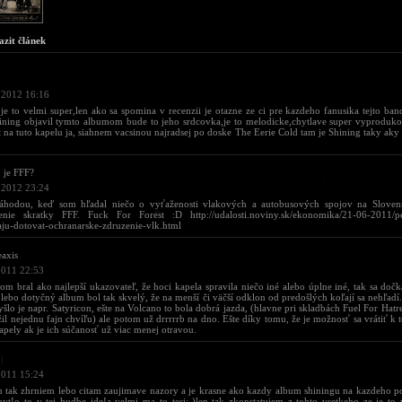
azit článek
 2012 16:16
e to velmi super,len ako sa spomina v recenzii je otazne ze ci pre kazdeho fanusika tejto ban
ining objavil tymto albumom bude to jeho srdcovka,je to melodicke,chytlave super vyprodu
t na tuto kapelu ja, siahnem vacsinou najradsej po doske The Eerie Cold tam je Shining taky ak
 je FFF?
 2012 23:24
náhodou, keď som hľadal niečo o vyťaženosti vlakových a autobusových spojov na Sloven
lenie skratky FFF. Fuck For Forest :D http://udalosti.noviny.sk/ekonomika/21-06-2011/pe
ju-dotovat-ochranarske-zdruzenie-vlk.html
axis
2011 22:53
om bral ako najlepší ukazovateľ, že hoci kapela spravila niečo iné alebo úplne iné, tak sa dočk
 lebo dotyčný album bol tak skvelý, že na menší či väčší odklon od predošlých koľají sa nehľadí.
yšlo je napr. Satyricon, ešte na Volcano to bola dobrá jazda, (hlavne pri skladbách Fuel For Hat
il nejednu fajn chvíľu) ale potom už drrrrrb na dno. Ešte díky tomu, že je možnosť sa vrátiť k t
apely ak je ich súčanosť už viac menej otravou.
|
2011 15:24
en tak zhrniem lebo citam zaujimave nazory a je krasne ako kazdy album shiningu na kazdeho po
yt!o to v tej hudbe ide!a velmi ma to tesi:-)len tak zkonstatujem z tohto vsetkeho ze je to 