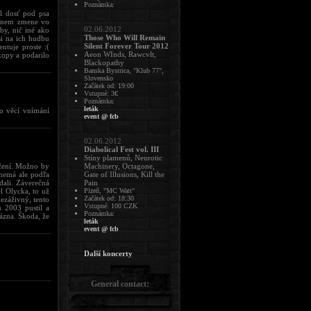
Poznámka:
l dosť pod psa
teľnem zmene vo
02.06.2012
by, nič iné ako
Those Who Will Remain
si na ich hudbu
Silent Forever Tour 2012
ntuje proste :(
Aeon WInds, Rawcvlt,
kopy a podarilo
Blackopathy
Banska Bystrica, "Klub 77",
Slovensko
Začátek od: 19:00
Vstupné: 3€
Poznámka:
leták
to věcí vnímání
event @ fcb
02.06.2012
Diabolical Fest vol. III
Stíny plamenů, Neurotic
ožení. Možno by
Machinery, Octagone,
 nemá ale podľa
Gate of Illusions, Kill the
ydali. Záverečná
Pain
l Olycka, to už
Plzeň, "MC Watt"
Začátek od: 18:30
ezáživný, tento
Vstupné: 100 CZK
u 2003 pustil a
Poznámka:
ázna. Škoda, že
leták
event @ fcb
Další koncerty
General contact: