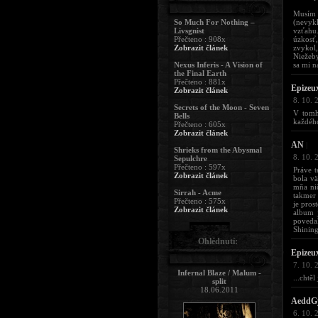
Musím 
So Much For Nothing –
(nevykl
Livsgnist
vzťahu.
Přečteno : 908x
úzkosť,
Zobrazit článek
zvykol,
Niežeby
Nexus Inferis - A Vision of
sa mi n
the Final Earth
Přečteno : 881x
Epizeu
Zobrazit článek
8. 10. 
Secrets of the Moon - Seven
V tomhl
Bells
každého
Přečteno : 605x
Zobrazit článek
AN
|
Shrieks from the Abysmal
8. 10. 
Sepulchre
Přečteno : 597x
Práve t
Zobrazit článek
bola vä
mňa nič
Sirrah - Acme
takmer 
Přečteno : 575x
je pros
Zobrazit článek
album j
povedal
Shining
Ohlédnutí:
Epizeu
7. 10. 
Infernal Blaze / Malum -
...chtěl
split
18.06.2011
AeddG
6. 10. 