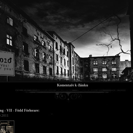
Komentaře k článku
ng - VII - Född Förlorare:
9.2011