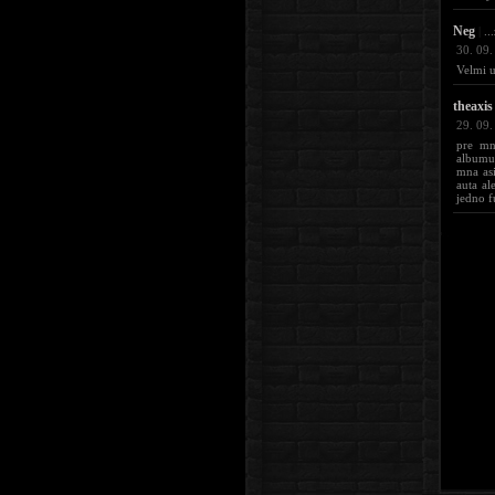
Neg
|
..
30. 09.
Velmi u
theaxis
29. 09.
pre mn
albumu!
mna asi
auta al
jedno f