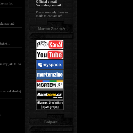
Official e-mail
ze na fet.
Secondary e-mail
Please use only these e-
mails to contact us!
ela napjatý.
Mortem Zine sítě:
dobrá...
ímavý,jak to co
cuval od druhej
í.
Podpora: