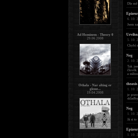
Dle mě 
Epizeu
6. 10. 
Jsem na
Urvihn
Ad Hominem - Theory 0
29.06.2008
5. 10. 
Chybí m
Neg
|
2. 10. 
Tak jse
člověk 
a stáhn
theaxis
Othala - Nar alting er
glemt...
1. 10. 
19.04.2008
je prav
skladby.
Neg
|
1. 10. 
Já si to
Epizeu
1. 10. 