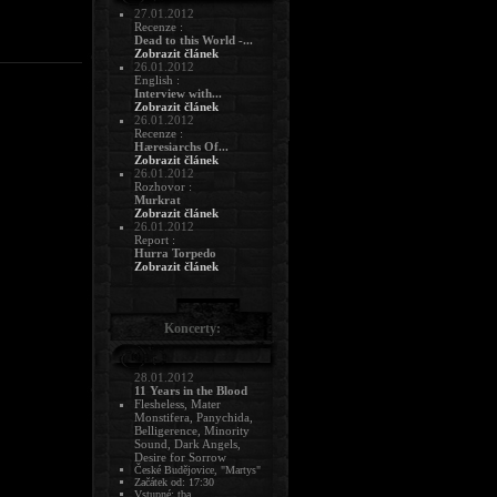
27.01.2012
Recenze :
Dead to this World -...
Zobrazit článek
26.01.2012
English :
Interview with...
Zobrazit článek
26.01.2012
Recenze :
Hæresiarchs Of...
Zobrazit článek
26.01.2012
Rozhovor :
Murkrat
Zobrazit článek
26.01.2012
Report :
Hurra Torpedo
Zobrazit článek
Koncerty:
28.01.2012
11 Years in the Blood
Flesheless, Mater
Monstifera, Panychida,
Belligerence, Minority
Sound, Dark Angels,
Desire for Sorrow
České Budějovice, "Martys"
Začátek od: 17:30
Vstupné: tba