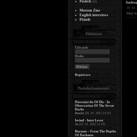
Poslech
(15)
Andre
19. 01.
Mortem Zine
Silný k
English interviews
Přátelé
Přihlášení:
Uživatel:
Heslo:
Registrace
Poslední komentáře:
Hæresiarchs Of Dis - In
Obsecration Of The Seven
Darks
theaxis
[26. 01. 2012 14:31]
Isvind - Intet Lever
As
[23. 01. 2012 15:19]
Burzum – From The Depths
Of Darkness