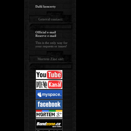
Další koncerty
General contact:
Official e-mail
Reserve e-mail
This is the only way for
your requests or issues!
Mortem Zine sítě: