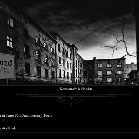
Komentaře k článku
 in June 30th Anniversary Tour:
2.2011
azit článek