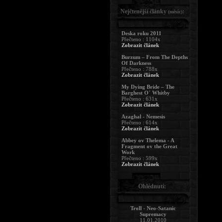
Nejčtenější články
:
(měsíc)
Deska roku 2011
Přečteno : 1104x
Zobrazit článek
Burzum – From The Depths
Of Darkness
Přečteno : 788x
Zobrazit článek
My Dying Bride – The
Barghest O´ Whitby
Přečteno : 631x
Zobrazit článek
Azaghal - Nemesis
Přečteno : 614x
Zobrazit článek
Abbey ov Thelema - A
Fragment ov the Great
Work
Přečteno : 599x
Zobrazit článek
Ohlédnutí:
Troll - Neo-Satanic
Supremacy
11.01.2010