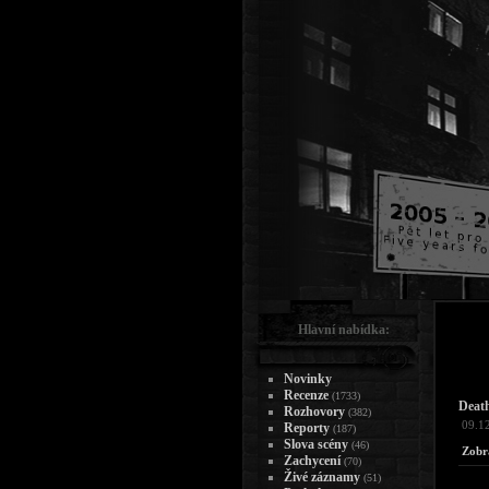
Hlavní nabídka:
Novinky
Recenze
(1733)
Death
Rozhovory
(382)
09.1
Reporty
(187)
Slova scény
(46)
Zobr
Zachycení
(70)
Živé záznamy
(51)