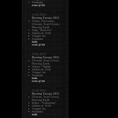
Poznámka:
event @ fcb
13.02.2012
Burning Europe 2012
Origin, Psycroptic,
Ulcerate, Svart Crown,
Heaving Earth
Praha, "Black Pes"
Začátek od: 19:00
Vstupné: tba
Poznámka:
leták
event @ fcb
14.02.2012
Burning Europe 2012
Ulcerate, Svart Crown,
Heaving Earth
Ostrava - "Barrak"
Začátek od: 19:00
Vstupné: tba
Poznámka:
leták
event @ fcb
15.02.2012
Burning Europe 2012
Ulcerate, Svart Crown,
Heaving Earth
Košice - "Collosseum"
Začátek od: 19:00
Vstupné: tba
Poznámka:
leták