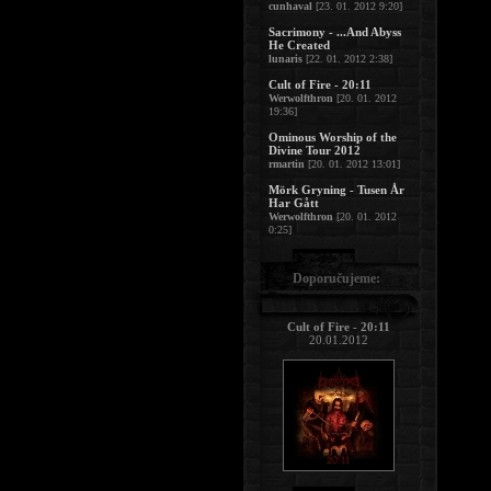
cunhaval
[23. 01. 2012 9:20]
Sacrimony - ...And Abyss
He Created
lunaris
[22. 01. 2012 2:38]
Cult of Fire - 20:11
Werwolfthron
[20. 01. 2012
19:36]
Ominous Worship of the
Divine Tour 2012
rmartin
[20. 01. 2012 13:01]
Mörk Gryning - Tusen År
Har Gått
Werwolfthron
[20. 01. 2012
0:25]
Doporučujeme:
Cult of Fire - 20:11
20.01.2012