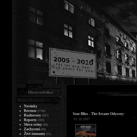
Hlavní nabídka:
Novinky
Recenze
(1700)
Sear Bliss - The Arcane Odyssey:
Rozhovory
(367)
01.10.2007
Reporty
(183)
Slova scény
(44)
Zachycení
(69)
Živé záznamy
(51)