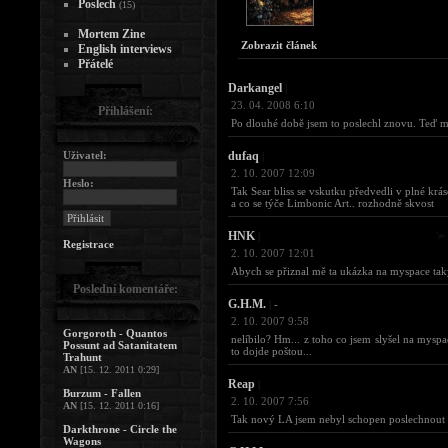
Poslech
(15)
Mortem Zine
Zobrazit článek
English interviews
Přátelé
Darkangel
|
23. 04. 2008 6:10
Přihlášení:
Po dlouhé době jsem to poslechl znovu. Teď mi
Uživatel:
dufaq
|
2. 10. 2007 12:09
Heslo:
Tak Sear bliss se vskutku předvedli v plné krás
a co se týče Limbonic Art.. rozhodně skvost
HNK
|
Registrace
2. 10. 2007 12:01
Abych se přiznal mě ta ukázka na myspace taky
Poslední komentáře:
G.H.M.
|
-
2. 10. 2007 9:58
Gorgoroth - Quantos
nelíbilo? Hm... z toho co jsem slyšel na myspa
Possunt ad Satanitatem
to dojde poštou...
Trahunt
AN
[15. 12. 2011 0:29]
Reap
|
Burzum - Fallen
2. 10. 2007 7:56
AN
[15. 12. 2011 0:16]
Tak nový LA jsem nebyl schopen poslechnout a
Darkthrone - Circle the
Wagons