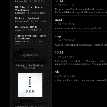
G.H.M.
|
-
karisma
[14. 12. 2011 22:09]
2. 10. 2007 6:56
Old Silver Key - Tales of
Reap: to nemůžu slíbit, napřed bude poslech :-
Wanderings
Ovšem daleko víc se ještě těšim na Limbonic A
Epizeuxis
[13. 12. 2011 21:27]
Umbrtka - Spočinutí
MisfiT
|
...
Urvihnaat
[12. 12. 2011 15:50]
1. 10. 2007 19:37
Rêx Mündi - IHVH
nezbývá než, souhlasit, ta deska je úžasná...
dufaq
[12. 12. 2011 14:31]
Tears of Styrbjørn – Tears
Reap
|
of Styrbjørn
1. 10. 2007 18:06
Werwolfthron
[10. 12. 2011
19:32]
G.H.M.: Odpustím ti tu zmrzlinu, jestliže novi
G.H.M.
|
-
Doporučujeme:
1. 10. 2007 7:54
S.B. miluju už od desky Phantoms hodně l
zmiňovaných deskách překonat. Novinku ještě n
Shining – Live Blackjazz
06.12.2011
rolo
|
30. 09. 2007 22:47
výborné album, najprv ma síce moc neoslovilo 
Nejčtenější články
:
(měsíc)