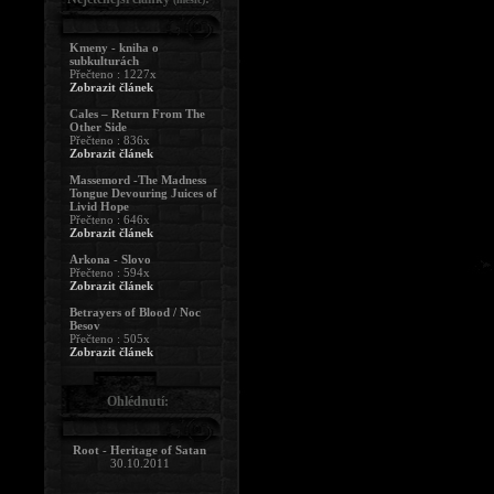
Kmeny - kniha o
subkulturách
Přečteno : 1227x
Zobrazit článek
Cales – Return From The
Other Side
Přečteno : 836x
Zobrazit článek
Massemord -The Madness
Tongue Devouring Juices of
Livid Hope
Přečteno : 646x
Zobrazit článek
Arkona - Slovo
Přečteno : 594x
Zobrazit článek
Betrayers of Blood / Noc
Besov
Přečteno : 505x
Zobrazit článek
Ohlédnutí:
Root - Heritage of Satan
30.10.2011