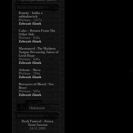
Kmeny - kniha o
subkulturách
Přečteno : 1227x
Zobrazit článek
Cales – Return From The
Other Side
Přečteno : 836x
Zobrazit článek
Massemord -The Madness
Tongue Devouring Juices of
Livid Hope
Přečteno : 646x
Zobrazit článek
Arkona - Slovo
Přečteno : 594x
Zobrazit článek
Betrayers of Blood / Noc
Besov
Přečteno : 505x
Zobrazit článek
Ohlédnutí:
Dark Funeral - Attera
Totus Sanctus
24.11.2005