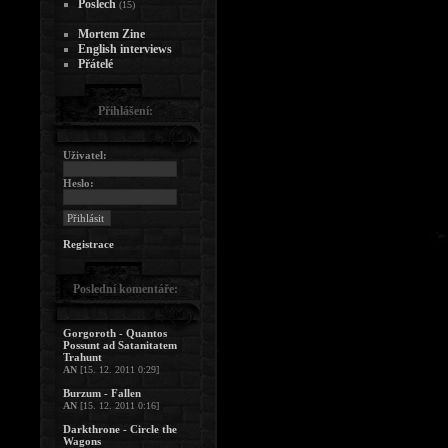
Poslech
(15)
Mortem Zine
English interviews
Přátelé
Přihlášení:
Uživatel:
Heslo:
Registrace
Poslední komentáře:
Gorgoroth - Quantos
Possunt ad Satanitatem
Trahunt
AN
[15. 12. 2011 0:29]
Burzum - Fallen
AN
[15. 12. 2011 0:16]
Darkthrone - Circle the
Wagons