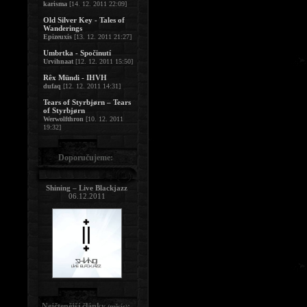
karisma
[14. 12. 2011 22:09]
Old Silver Key - Tales of
Wanderings
Epizeuxis
[13. 12. 2011 21:27]
Umbrtka - Spočinutí
Urvihnaat
[12. 12. 2011 15:50]
Rêx Mündi - IHVH
dufaq
[12. 12. 2011 14:31]
Tears of Styrbjørn – Tears
of Styrbjørn
Werwolfthron
[10. 12. 2011
19:32]
Doporučujeme:
Shining – Live Blackjazz
06.12.2011
Nejčtenější články
:
(měsíc)