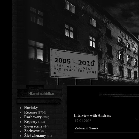
Hlavní nabídka:
Novinky
Recenze
(1700)
Interview with András:
Rozhovory
(367)
17.01.2008
Reporty
(183)
Slova scény
(44)
Zobrazit článek
Zachycení
(69)
Živé záznamy
(51)