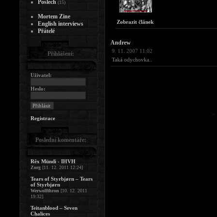
Poslech
(15)
Mortem Zine
Zobrazit článek
English interviews
Přátelé
Andrew
|
9. 11. 2007 11:02
Přihlášení:
Taká odychovka..
Uživatel:
Heslo:
Registrace
Poslední komentáře:
Rêx Mündi - IHVH
Zorg
[11. 12. 2011 12:24]
Tears of Styrbjørn – Tears
of Styrbjørn
Werwolfthron
[10. 12. 2011
19:32]
Teitanblood – Seven
Chalices