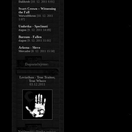
Dalihrob
[10. 12. 2011 6:01]
Svart Crown – Witnessing
the Fall
Werwolfthron
[10. 12. 2011
1:07]
Umbrtka - Spočinutí
dagon
[9. 12. 2011 14:09]
Burzum - Fallen
dagon
[9. 12. 2011 11:01]
Arkona - Slovo
Mercader
[8. 12. 2011 15:58]
Doporučujeme:
Leviathan - True Traitor,
True Whore
03.12.2011
Nejčtenější články
:
(měsíc)