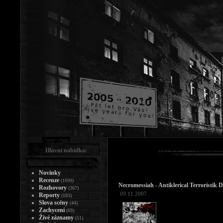
Hlavní nabídka:
Novinky
Recenze
(1699)
Necromessiah - Antiklerical Terroristik 
Rozhovory
(367)
09.11.2007
Reporty
(183)
Slova scény
(44)
Zachycení
(69)
Živé záznamy
(51)