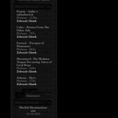
Kmeny - kniha o
subkulturách
Přečteno : 1136x
Zobrazit článek
Cales – Return From The
Other Side
Přečteno : 797x
Zobrazit článek
Esoteric - Paragon of
Dissonance
Přečteno : 663x
Zobrazit článek
Massemord -The Madness
Tongue Devouring Juices of
Livid Hope
Přečteno : 628x
Zobrazit článek
Arkona - Slovo
Přečteno : 570x
Zobrazit článek
Ohlédnutí:
Morbid Abominations'
zine
13.10.2011