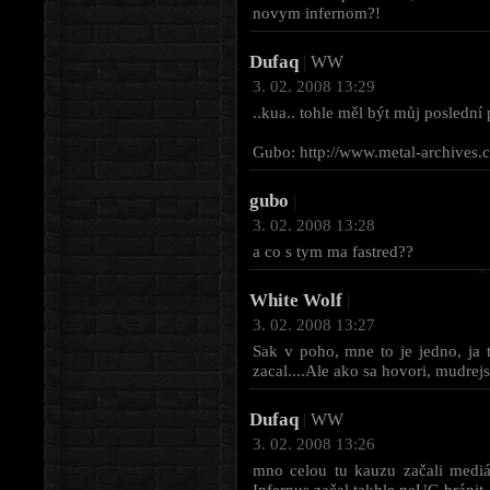
novym infernom?!
Dufaq
|
WW
3. 02. 2008 13:29
..kua.. tohle měl být můj posledn
Gubo: http://www.metal-archives
gubo
|
3. 02. 2008 13:28
a co s tym ma fastred??
White Wolf
|
3. 02. 2008 13:27
Sak v poho, mne to je jedno, ja 
zacal....Ale ako sa hovori, mudrejsi
Dufaq
|
WW
3. 02. 2008 13:26
mno celou tu kauzu začali mediá
Infernus začal takhle neUG bránit.. 