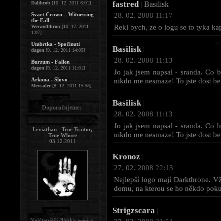
fastred
Dalihrob
[10. 12. 2011 6:01]
|
Basilisk
28. 02. 2008 11:17
Svart Crown – Witnessing
the Fall
Rekl bych, ze o logu se to tyka ka
Werwolfthron
[10. 12. 2011
1:07]
Umbrtka - Spočinutí
Basilisk
|
dagon
[9. 12. 2011 14:09]
28. 02. 2008 11:13
Burzum - Fallen
dagon
[9. 12. 2011 11:01]
Jo jak jsem napsal - sranda. Co 
Arkona - Slovo
nikdo me nesmaze! To jste dost be
Mercader
[8. 12. 2011 15:58]
Basilisk
|
Doporučujeme:
28. 02. 2008 11:13
Jo jak jsem napsal - sranda. Co 
Leviathan - True Traitor,
nikdo me nesmaze! To jste dost be
True Whore
03.12.2011
Kronoz
|
27. 02. 2008 22:13
Nejlepší logo mají Darkthrone. 
domu, na kterou se ho někdo pokus
Strigzscara
|
Nejčtenější články
:
(měsíc)