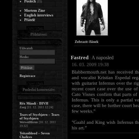
Poslech
(15)
Mortem Zine
English interviews
Přátelé
Přihlášení:
Zobrazit článek
Uživatel:
Fastred
Heslo:
|
A naposled
16. 03. 2009 19:38
Blabbermouth.net has received th
Registrace
and vocalist Kristian Espedal reg
with guitarist Infernus over the
recent court case over the use
Poslední komentáře:
Cato Visnes confirm that parts of
Infernus. This is only a partial v
Rêx Mündi - IHVH
case, there will be further court h
Zorg
[11. 12. 2011 12:24]
few weeks.”
Tears of Styrbjørn – Tears
of Styrbjørn
"Gaahl and King wish Infernus 
Werwolfthron
[10. 12. 2011
19:32]
his art.”
Teitanblood – Seven
Chalices