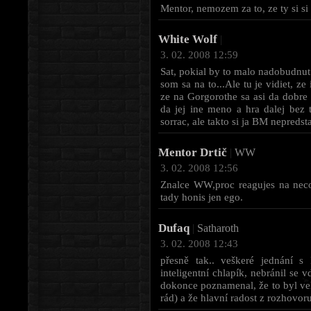
Mentor, nemozem za to, ze ty si s
White Wolf
|
3. 02. 2008 12:59
Sat, pokial by to malo nadobudnu
som sa na to...Ale tu je vidiet, ze
ze na Gorgorothe sa asi da dobre 
da jej ine meno a hra dalej bez t
sorrac, ale takto si ja BM nepredst
Mentor Drtič
|
WW
3. 02. 2008 12:56
Znalce WW,proc reagujes na neco 
tady honis jen ego.
Dufaq
|
Satharoth
3. 02. 2008 12:43
přesně tak.. veškeré jednání s
inteligentní chlapík, nebránil se
dokonce poznamenal, že to byl ve
rád) a že hlavní radost z rozhovor