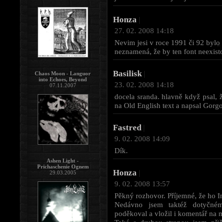
Honza
|
27. 02. 2008 14:18
Nevim jesi v roce 1991 či 92 bylo 
neznamená, že by ten font neexisto
Basilisk
|
Chaos Moon - Languor
into Echoes, Beyond
23. 02. 2008 14:18
07.11.2007
docela sranda. hlavně když psal, 
na Old English text a napsal Gorgor
Fastred
|
9. 02. 2008 14:09
Dík.
Ashen Light -
Prichaschenie Ognem
Honza
|
29.03.2005
9. 02. 2008 13:57
Pěkný rozhovor. Příjemné, že ho I
Nedávno jsem taktéž dotyčné
poděkoval a vložil i komentář na m