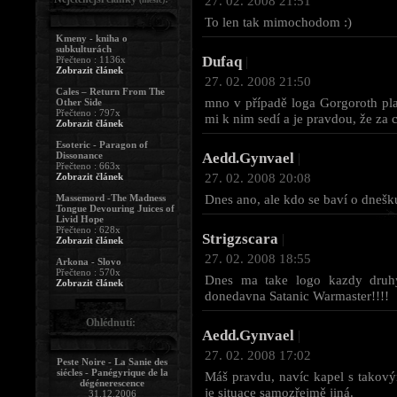
27. 02. 2008 21:51
To len tak mimochodom :)
Kmeny - kniha o
subkulturách
Dufaq
Přečteno : 1136x
|
Zobrazit článek
27. 02. 2008 21:50
Cales – Return From The
mno v případě loga Gorgoroth platí
Other Side
Přečteno : 797x
mi k nim sedí a je pravdou, že za 
Zobrazit článek
Esoteric - Paragon of
Dissonance
Aedd.Gynvael
|
Přečteno : 663x
27. 02. 2008 20:08
Zobrazit článek
Dnes ano, ale kdo se baví o dnešku
Massemord -The Madness
Tongue Devouring Juices of
Livid Hope
Přečteno : 628x
Strigzscara
|
Zobrazit článek
27. 02. 2008 18:55
Arkona - Slovo
Přečteno : 570x
Dnes ma take logo kazdy druhy 
Zobrazit článek
donedavna Satanic Warmaster!!!!
Ohlédnutí:
Aedd.Gynvael
|
27. 02. 2008 17:02
Peste Noire - La Sanie des
siécles - Panégyrique de la
Máš pravdu, navíc kapel s takový
dégénerescence
je situace samozřejmě jiná.
31.12.2006