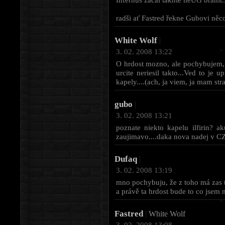
radši ať Fastred řekne Gubovi něco
White Wolf
|
3. 02. 2008 13:22
O hrdost mozno, ale pochybujem, z
urcite neriesil takto...Ved to je 
kapely....(ach, ja viem, ja mam stra
gubo
|
3. 02. 2008 13:21
poznate niekto kapelu ilfirin? a
zaujimavo....daka nova nadej v CZ
Dufaq
|
3. 02. 2008 13:19
mno pochybuju, že z toho má zas t
a právě ta hrdost bude to co jsem 
Fastred
|
White Wolf
3. 02. 2008 13:08