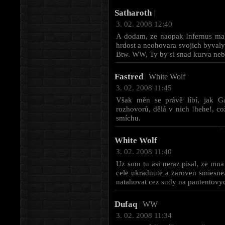
Satharoth
|
3. 02. 2008 12:40
A dodam, ze naopak Infernus ma
hrdost a neohovara svojich byvaly
Btw. WW, Ty by si snad kurva nebo
Fastred
|
White Wolf
3. 02. 2008 11:45
Však měn se právě líbí, jak Ga
rozhovorů, dělá v nich !hehe!, což
smíchu.
White Wolf
|
3. 02. 2008 11:40
Uz som tu asi neraz pisal, ze mn
cele ukradnute a zaroven smiesne
natahovat cez sudy na pantentovyc
Dufaq
|
WW
3. 02. 2008 11:34