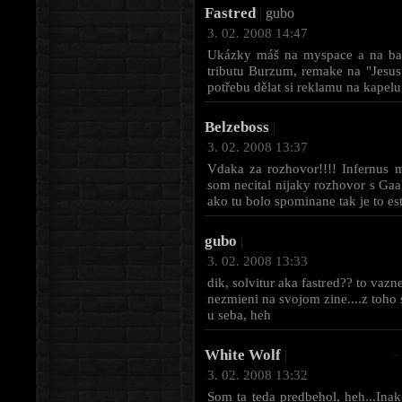
Fastred
|
gubo
3. 02. 2008 14:47
Ukázky máš na myspace a na ban
tributu Burzum, remake na "Jesus
potřebu dělat si reklamu na kapelu,
Belzeboss
|
3. 02. 2008 13:37
Vdaka za rozhovor!!!! Infernus m
som necital nijaky rozhovor s Gaah
ako tu bolo spominane tak je to es
gubo
|
3. 02. 2008 13:33
dik, solvitur aka fastred?? to vaz
nezmieni na svojom zine....z toho
u seba, heh
White Wolf
|
3. 02. 2008 13:32
Som ta teda predbehol, heh...Inak