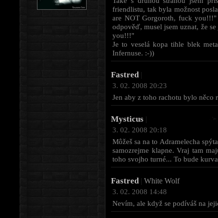
Také s druhou stranou jsem při
friendlistu, tak byla možnost posl
are NOT Gorgoroth, fuck you!!!" 
odpověď, musel jsem uznat, že se 
you!!!"
Je to veselá kopa tihle blek meta
Infernuse. :-))
Fastred
|
3. 02. 2008 20:23
Jen aby z toho rachotu bylo něco 
Mysticus
|
3. 02. 2008 20:18
Môžeš sa na to Adramelecha spýta
samozrejme klapne. Vraj tam maj
toho svojho turné... To bude kurva
Fastred
|
White Wolf
3. 02. 2008 14:48
Nevím, ale když se podíváš na jeji