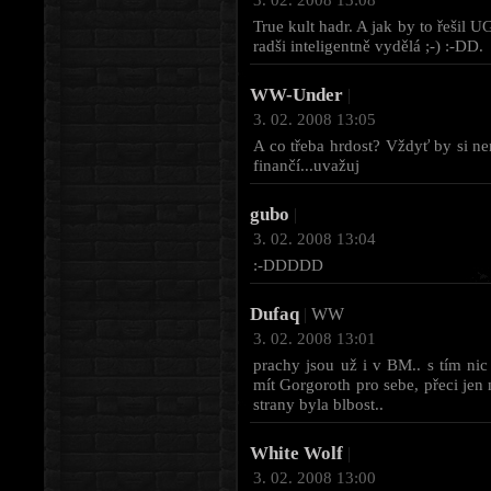
True kult hadr. A jak by to řešil 
radši inteligentně vydělá ;-) :-DD.
WW-Under
|
3. 02. 2008 13:05
A co třeba hrdost? Vždyť by si nem
finančí...uvažuj
gubo
|
3. 02. 2008 13:04
:-DDDDD
Dufaq
|
WW
3. 02. 2008 13:01
prachy jsou už i v BM.. s tím nic
mít Gorgoroth pro sebe, přeci jen 
strany byla blbost..
White Wolf
|
3. 02. 2008 13:00