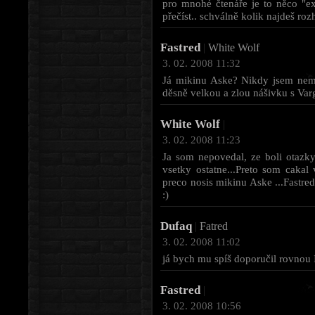
pro mnohé čtenáře je to něco "ex
přečíst.. schválně kolik najdeš ro
Fastred
|
White Wolf
3. 02. 2008 11:32
Já mikinu Aske? Nikdy jsem nemě
děsně velkou a zlou nášivku s Varg
White Wolf
|
3. 02. 2008 11:23
Ja som nepovedal, ze boli otazky 
vsetky ostatne...Preto som cakal
preco nosis mikinu Aske ...Fastre
:)
Dufaq
|
Fatred
3. 02. 2008 11:02
já bych mu spíš doporučil rovnou 
Fastred
|
3. 02. 2008 10:56