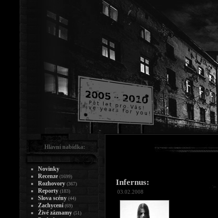
Hlavní nabídka:
Novinky
Recenze
(1699)
Infernus:
Rozhovory
(367)
Reporty
(183)
03.02.2008
Slova scény
(44)
Zachycení
(69)
Živé záznamy
(51)