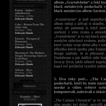
albem „Svartalvheim“ a řekl bych
black metalových posluchačů v
Kmeny - kniha o
black metalovým albem Ancient... 
subkulturách
Přečteno : 1140x
Zobrazit článek
„Svartalvheim“ je jistě majstrštych
album milují a užívají si skladby,
Cales – Return From The
Other Side
nebyl, ale pamatuji si, když jse
Přečteno : 798x
unešený z toho zvuku a atmosfé
Zobrazit článek
„Svartalvheim“ je to nej-black meta
Esoteric - Paragon of
norským oldschool zvukem, jenže
Dissonance
Přečteno : 664x
které vydaly svoje debut alba v t
Zobrazit článek
několika letech spolky jako Empe
Massemord -The Madness
Borgir změnily. Je to přirozené
Tongue Devouring Juices of
Darkthrone a pár dalších stále hra
Livid Hope
Přečteno : 628x
život je život, takže některé kape
Zobrazit článek
kapel své počáteční vyznění změnil
Arkona - Slovo
Přečteno : 570x
Zobrazit článek
5. Dva roky poté... „The Ca
posluchačů, kteří by tento název
Ohlédnutí:
norské a vůbec světové scé
komponovali, nahrávali a získáv
Kampfar – Mare
31.05.2011
„The Cainian Chronicle“ je ve sk
jeho prodej byl dobrý, nejvyšší