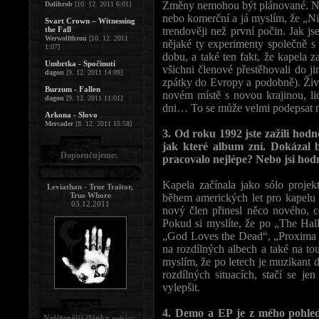
Změny nemohou být plánované. Nebo
Dalihrob
[10. 12. 2011 6:01]
nebo komerční a já myslím, že „Ni
Svart Crown – Witnessing
the Fall
trendověji než první počin. Jak j
Werwolfthron
[10. 12. 2011
nějaké ty experimenty společně s
1:07]
dobu, a také ten fakt, že kapela z
Umbrtka - Spočinutí
všichni členové přestěhovali do 
dagon
[9. 12. 2011 14:09]
zpátky do Evropy a podobně). Živo
Burzum - Fallen
novém místě s novou krajinou, lid
dagon
[9. 12. 2011 11:01]
dni… To se může velmi podepsat n
Arkona - Slovo
Mercader
[8. 12. 2011 15:58]
3. Od roku 1992 jste zažili hodně
jak které album zní. Dokázal b
Doporučujeme:
pracovalo nejlépe? Nebo jsi hodn
Kapela začínala jako sólo projek
Leviathan - True Traitor,
True Whore
během amerických let pro kapelu h
03.12.2011
nový člen přinesl něco nového, c
Pokud si myslíte, že po „The Hall
„God Loves the Dead“, „Proxima Ce
na rozdílných albech a také na to
myslím, že po letech je muzikant d
rozdílných situacích, stačí se j
vylepšit.
4. Demo a EP je z mého pohled
Nejčtenější články
:
(měsíc)