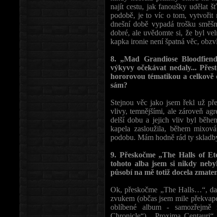
najít cestu, jak fanoušky udělat 
podobě, je to víc o tom, vytvořit
dnešní době vypadá trošku směšn
dobré, ale uvědomte si, že byl ve
kapka ironie není špatná věc, obzv
8. „Mad Grandiose Bloodfiends
výkyvy očekávat nedaly... Přes
hororovou tématikou a celkově 
sám?
Stejnou věc jako jsem řekl už př
vlivy, temnějšími, ale zároveň ag
delší dobu a jejich vliv byl běhe
kapela zasloužila, během mixová
podobu. Mám hodně rád ty skladby
9. Přeskočme „The Halls of Et
tohoto alba jsem si nikdy nebyl
působí na mě totiž docela zmateně
Ok, přeskočme „The Halls…“, dal
zvukem (občas jsem mile překvapen
oblíbené album - samozřejmě 
Chronicle“). „Proxima Centauri“