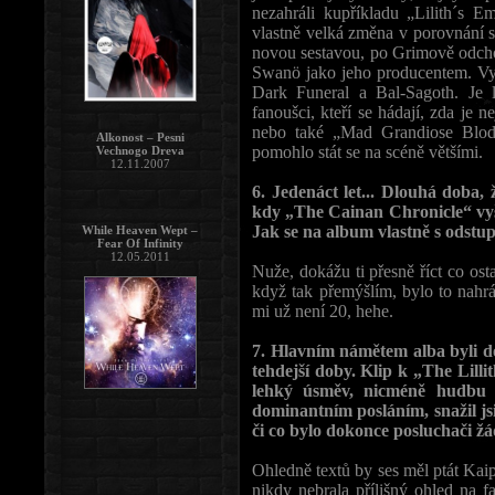
nezahráli kupříkladu „Lilith´s
vlastně velká změna v porovnání s
novou sestavou, po Grimově odch
Swanö jako jeho producentem. Vy
Dark Funeral a Bal-Sagoth. Je l
fanoušci, kteří se hádají, zda je
nebo také „Mad Grandiose Blodfi
Alkonost – Pesni
pomohlo stát se na scéně většími.
Vechnogo Dreva
12.11.2007
6. Jedenáct let... Dlouhá doba, 
kdy „The Cainan Chronicle“ vyšlo
Jak se na album vlastně s odstu
While Heaven Wept –
Fear Of Infinity
12.05.2011
Nuže, dokážu ti přesně říct co os
když tak přemýšlím, bylo to nahrá
mi už není 20, hehe.
7. Hlavním námětem alba byli do
tehdejší doby. Klip k „The Lil
lehký úsměv, nicméně hudbu 
dominantním posláním, snažil jsi 
či co bylo dokonce posluchači ž
Ohledně textů by ses měl ptát Kaip
nikdy nebrala přílišný ohled na f