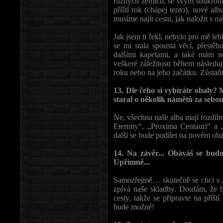
různých zemích, se svým soukrom
příští rok (chápej tento), nové al
musíme najít cestu, jak naložit s na
Jak jsem ti řekl, nebylo pro mě l
se mi stala spousta věcí, přestěh
dalšími kapelami, a také mám ně
veškeré záležitosti během následu
roku nebo na jeho začátku. Zůstaňt
13. Dle čeho si vybíráte obaly? 
staral o několik námětů za sebou
Ne, všechna naše alba mají rozdíln
Eternity“, „Proxima Centauri“ a
další se bude podílet na novém oba
14. Na závěr... Obáváš se budou
Upřímně...
Samozřejmě… skutečně se chci s An
zpívá naše skladby. Doufám, že b
cesty, takže se připravte na příš
bude možné!