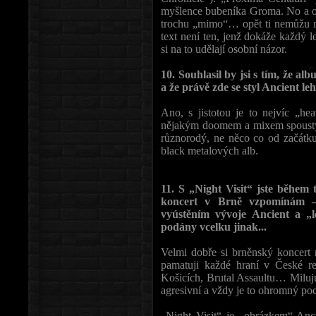
myšlence bubeníka Groma. No a on
trochu „mimo“… opět ti nemůžu moc
text není ten, jenž dokáže každý le
si na to udělají osobní názor.
10. Souhlasil by jsi s tím, že alb
a že právě zde se styl Ancient l
Ano, s jistotou je to nejvíc „he
nějakým doomem a mixem spousty v
různorodý, ne něco co od začátku
black metalových alb.
11. S „Night Visit“ jste během 
koncert v Brně vzpomínám –
vyústěním vývoje Ancient a „le
podány vcelku jinak...
Velmi dobře si brněnský koncert
pamatuji každé hraní v České re
Košicích, Brutal Assaultu… Miluju
agresivní a vždy je to ohromný poci
„Night Visit“ je „obrázkem“ An