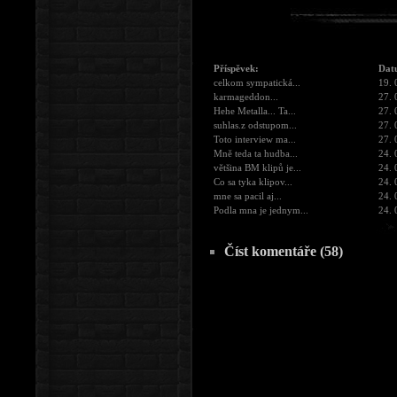
Příspěvek:
Dat
celkom sympatická...
19. 
karmageddon...
27. 
Hehe Metalla... Ta...
27. 
suhlas.z odstupom...
27. 
Toto interview ma...
27. 
Mně teda ta hudba...
24. 
většina BM klipů je...
24. 
Co sa tyka klipov...
24. 
mne sa pacil aj...
24. 
Podla mna je jednym...
24. 
Číst komentáře (58)