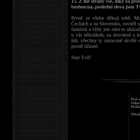
15. Z mé strany vše, díky za pros
budoucna, poslední slova jsou Tv
Prvně ze všeho děkuji tobě, M
Čechách a na Slovensku, rovněž sp
famózní a vždy jste nám to ukázal
u vás několikrát, na dovolené a k
lidi, všechny ty zatraceně skvělé
prostě úžasné.
Stay Evil!
Ptal s
Odpov
Překl
Ofici