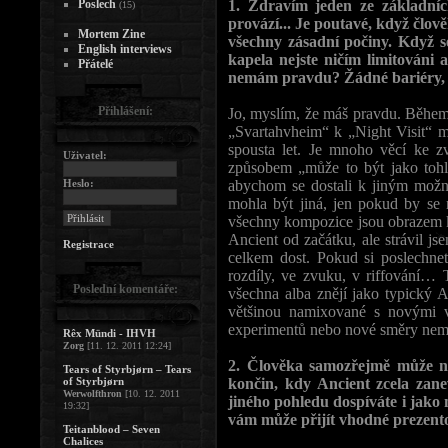
Poslech
1. Zdravím jeden ze základní
(15)
provází... Je poutavé, když člov
Mortem Zine
všechny zásadní počiny. Když s
English interviews
kapela nejste ničím limitováni 
Přátelé
nemám pravdu? Žádné bariéry, ž
Přihlášení:
Jo, myslím, že máš pravdu. Během 
„Svartahvheim“ k „Night Visit“ mo
spousta let. Je mnoho věcí ke z
Uživatel:
způsobem „může to být jako tohl
Heslo:
abychom se dostali k jiným mož
mohla být jiná, jen pokud by se 
všechny kompozice jsou obrazem k
Ancient od začátku, ale strávil js
Registrace
celkem dost. Pokud si poslechnet
rozdíly, ve zvuku, v riffování… 
Poslední komentáře:
všechna alba znějí jako typický A
většinou namixované s novými vě
experimentů nebo nové směry nemů
Rêx Mündi - IHVH
Zorg
[11. 12. 2011 12:24]
2. Člověka samozřejmě může n
Tears of Styrbjørn – Tears
of Styrbjørn
končin, kdy Ancient zcela zane
Werwolfthron
[10. 12. 2011
jiného pohledu dospíváte i jako
19:32]
vám může přijít vhodné prezento
Teitanblood – Seven
Chalices