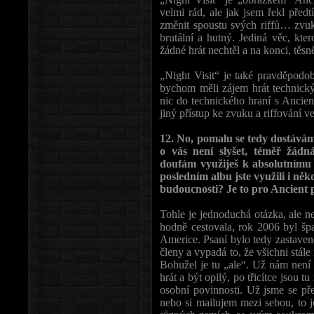
velmi rád, ale jak jsem řekl před
změnit spoustu svých riffů… zvuk
brutální a hutný. Jediná věc, kte
žádné hrát nechtěl a na konci, těs
„Night Visit“ je také pravděpodob
bychom měli zájem hrát technický
nic do technického hraní s Ancien
jiný přístup ke zvuku a riffování v
12. No, pomalu se tedy dostává
o vás není slyšet, téměř žádná
doufám využiješ k absolutnímu
posledním albu jste využili i něk
budoucnosti? Je to pro Ancient 
Tohle je jednoduchá otázka, ale
hodně cestovala, rok 2006 byl šp
Americe. Psaní bylo tedy zastaven
členy a vypadá to, že všichni stá
Bohužel je tu „ale“. Už nám není 
hrát a být opilý, po třicítce jsou t
osobní povinnosti. Už jsme se pře
nebo si mailujem mezi sebou, to j