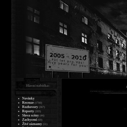
Hlavní nabídka:
Novinky
Recenze
(1700)
Rozhovory
(367)
Reporty
(183)
Slova scény
(44)
Zachycení
(69)
Živé záznamy
(51)