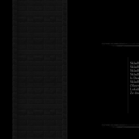
Sklad
Skladb
Sklad
Skladb
Is De
Sklad
(Slaye
Lokali
Ze dn