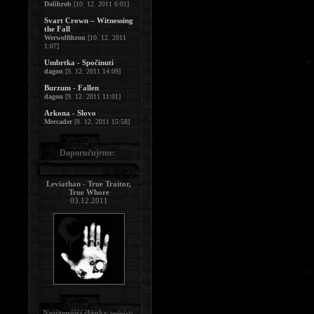
Dalihrob
[10. 12. 2011 6:01]
Svart Crown – Witnessing
the Fall
Werwolfthron
[10. 12. 2011
1:07]
Umbrtka - Spočinutí
dagon
[9. 12. 2011 14:09]
Burzum - Fallen
dagon
[9. 12. 2011 11:01]
Arkona - Slovo
Mercader
[8. 12. 2011 15:58]
Doporučujeme:
Leviathan - True Traitor,
True Whore
03.12.2011
Nejčtenější články
:
(měsíc)