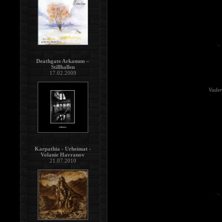
Deathgate Arkanum –
Stillhallen
17.02.2009
Vader
Karpathia - Urheimat -
Volanie Havranov
21.07.2010