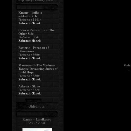
Kmeny - kniha o
subkulturách
Přečteno : 1141x
Zobrazit článek
Cales – Return From The
Other Side
Přečteno : 804x
Zobrazit článek
Esoteric - Paragon of
Dissonance
Přečteno : 669x
Zobrazit článek
Massemord -The Madness
Vader
Tongue Devouring Juices of
Livid Hope
Přečteno : 630x
Zobrazit článek
Arkona - Slovo
Přečteno : 572x
Zobrazit článek
Ohlédnutí:
Kauan – Lumikuuro
23.02.2008