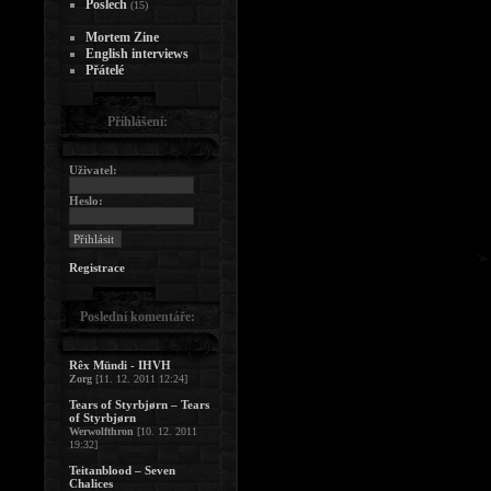
Poslech
(15)
Mortem Zine
English interviews
Přátelé
Přihlášení:
Uživatel:
Heslo:
Registrace
Poslední komentáře:
Rêx Mündi - IHVH
Zorg
[11. 12. 2011 12:24]
Tears of Styrbjørn – Tears
of Styrbjørn
Werwolfthron
[10. 12. 2011
19:32]
Teitanblood – Seven
Chalices