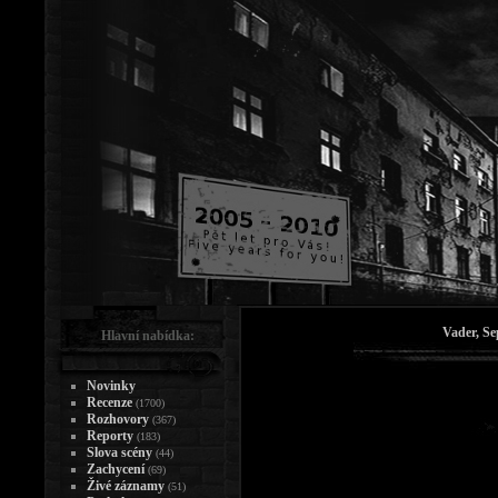
Vader, Se
Hlavní nabídka:
Novinky
Recenze
(1700)
Rozhovory
(367)
Reporty
(183)
Slova scény
(44)
Zachycení
(69)
Živé záznamy
(51)