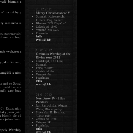
ývalý bicman z
25.12.2011
lle“ na mě byly
Merry Chrismassacre V
Somrak, Kaiserreich,
Funeral Fog, Sezarbil
 ty sám nebo si
Blansko, "KD Klepačov"
Začátek od: 19:00
Vstupné: 250 CZK
Poznámka:
deu nahrazování
leták
album, co hrají
event @ fcb
18.01.2012
bude vycházet z
Ominous Worship of the
Divine tour 2012
Ondskapt, The One,
dy jako Burzum,
Somrak
Praha, "Cross"
Začátek od: tba
amýšlíš s nimi
Vstupné: tba
Poznámka:
leták
a než se Sacral
event @ fcb
v metal boxu s
 měli zase brzy
21.01.2012
Noc Besov IV - Hlas
Predkov
Jar, Panychida, Wotans
0), Excavation
Wille, Blackopathy
 Taky jsem jako
Slovensko, B. Bystrica,
 black), ale od
"Tirish pub"
jsme jedno demo
Začátek od: 19:00
Vstupné: 5€
Poznámka:
leták
kapely Worship,
event @ fcb