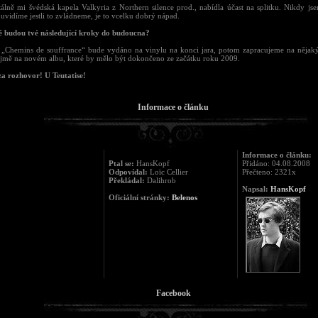
lně mi švédská kapela Valkyria z Northern silence prod., nabídla účast na splitku. Nikdy js
 uvidíme jestli to zvládneme, je to vcelku dobrý nápad.
é budou tvé následující kroky do budoucna?
 „Chemins de souffrance“ bude vydáno na vinylu na konci jara, potom zapracujeme na nějaký
jmě na novém albu, které by mělo být dokončeno ze začátku roku 2009.
za rozhovor! U Teutatise!
Informace o článku
Informace o článku:
Ptal se:
HansKopf
Přidáno: 04.08.2008
Odpovídal:
Loïc Cellier
Přečteno: 2321x
Překládal:
Dalihrob
Napsal:
HansKopf
Oficiální stránky:
Belenos
Facebook