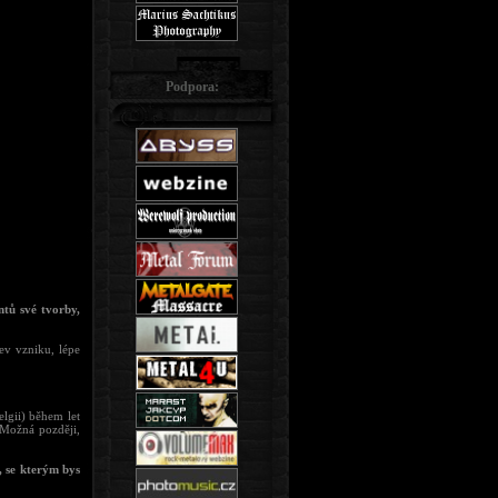
Podpora:
ntů své tvorby,
jev vzniku, lépe
lgii) během let
 Možná později,
, se kterým bys