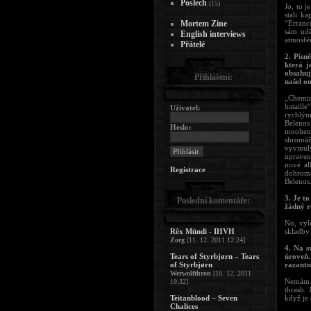
Poslech
(15)
Jo, to 
stali k
Mortem Zine
“Erranc
sám udě
English interviews
atmosfé
Přátelé
2. Písn
která 
obsahuj
Přihlášení:
našel o
„Chemin
bataill
Uživatel:
rychlým
Belenos
Heslo:
mnohem 
shromáž
vyvinul
upraven
nové al
Registrace
dohroma
Belenos.
3. Je t
Poslední komentáře:
žádný r
No, vyl
Rêx Mündi - IHVH
skladby 
Zorg
[11. 12. 2011 12:24]
4. Na s
Tears of Styrbjørn – Tears
úroveň.
of Styrbjørn
razantn
Werwolfthron
[10. 12. 2011
Nemám r
19:32]
thrash. 
Teitanblood – Seven
když je 
Chalices