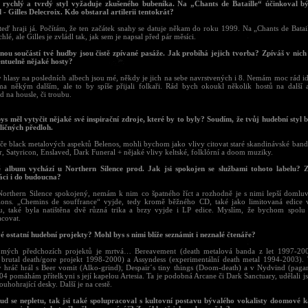
 rychlý a tvrdý styl vyžaduje zkušeného bubeníka. Na „Chants de Bataille“ účinkoval b
 - Gilles Delecroix. Kdo obstaral artilerii tentokrát?
 teď hraji já. Počítám, že ten začátek snahy se datuje někam do roku 1999. Na „Chants de Batai
ychlé, ale Gilles je zvládl tak, jak sem je napsal před pár měsíci.
lnou součástí tvé hudby jsou čistě zpívané pasáže. Jak probíhá jejich tvorba? Zpíváš v nich
entuelně nějaké hosty?
 hlasy na posledních albech jsou mé, někdy je jich na sebe navrstvených i 8. Nemám moc rád i
ma někým dalším, ale to by spíše přijali folkaři. Rád bych okoukl několik hostů na další 
d na housle, či troubu.
ys měl vytyčit nějaké své inspirační zdroje, které by to byly? Soudím, že tvůj hudební styl 
zličných předloh.
ýče black metalových aspektů Belenos, mohli bychom jako vlivy citovat staré skandinávské ban
, Satyricon, Enslaved, Dark Funeral + nějaké vlivy keltské, folklórní a doom muziky.
 album vychází u Northern Silence prod. Jak jsi spokojen se službami tohoto labelu? Z
áci i do budoucna?
Northern Silence spokojený, nemám k nim co špatného říct a rozhodně je s nimi lepší domluv
ions. „Chemins de souffrance“ vyjde, tedy kromě běžného CD, také jako limitovaná edice 
u, také byla natištěna dvě různá trika a brzy vyjde i LP edice. Myslím, že bychom spolu
acovat.
vé ostatní hudební projekty? Mohl bys s nimi blíže seznámit i neznalé čtenáře?
 mých předchozích projektů je mrtvá… Bereavement (death metalová banda z let 1997-200
 brutal death/gore projekt 1998-2000) a Assyndess (experimentální death metal 1994-2003).
 hráč hrál s Beer vomit (Alko-grind), Despair´s tiny things (Doom-death) a v Nydvind (pagan
04 pomáhám přítelkyni s její kapelou Artesia. Ta je podobná Arcane či Dark Sanctuary, udělali 
ouhohrající desky. Další je na cestě.
ud se nepletu, tak jsi také spolupracoval s kultovní postavu bývalého vokalisty doomové 