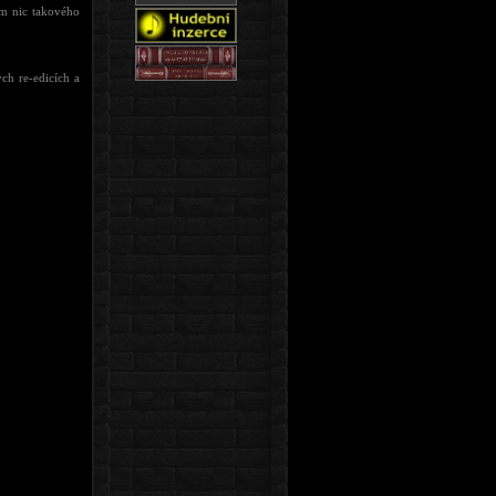
em nic takového
ch re-edicích a