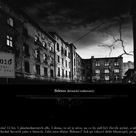
Belenos
(Klasické rozhovory)
vím! 12 let, 5 plnohodnotných alb, 3 dema, to už je něco, na co by měl být člověk pyšný, a ně
zhodně hovořit jako o historii. Jaké jsou dějiny Belenos? Jak po takové době bilancuješ, jsi 