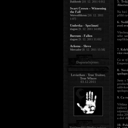
5. Tvůj
Dalihrob
[10. 12. 2011 6:01]
Aborted
Svart Crown – Witnessing
the Fall
Na bicí
příliš r
Werwolfthron
[10. 12. 2011
1:07]
6. Nedí
Umbrtka - Spočinutí
zveš ev
dagon
[9. 12. 2011 14:09]
Všechny
Burzum - Fallen
sebe sa
napříkla
dagon
[9. 12. 2011 11:01]
Arkona - Slovo
7. Kdyb
Mercader
[8. 12. 2011 15:58]
více ro
Co se t
Doporučujeme:
Emperor
8. Nové
spolupr
Leviathan - True Traitor,
True Whore
Jsem s 
03.12.2011
product
nášivko
spolupr
9. Co t
Většina
(sólový
nájemný
roku 20
a dvě dl
10. Pok
Nejčtenější články
:
(měsíc)