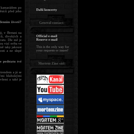
ým kamarádem po
Další koncerty
ěsíců před jeho
denním životě?
General contact:
i, v Bretani na
Official e-mail
ců, divokých a
Reserve e-mail
ratu. Dle mě je
ou vizí světa ve
This is the only way for
 mě taky jakousi
your requests or issues!
osti a ne slepé
je podstatu tvé
Mortem Zine sítě:
trendem a já se
mými hlubokými
všemi a také je