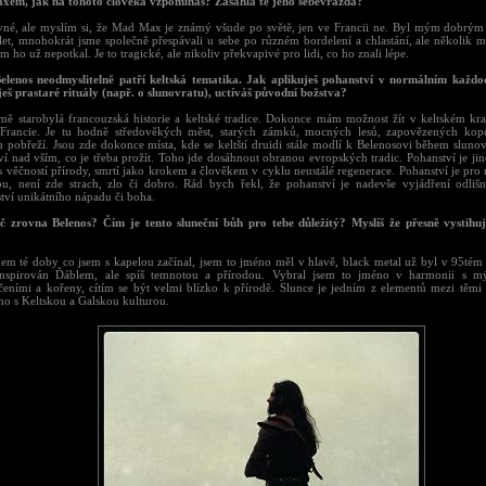
em, jak na tohoto člověka vzpomínáš? Zasáhla tě jeho sebevražda?
ivné, ale myslím si, že Mad Max je známý všude po světě, jen ve Francii ne. Byl mým dobr
et, mnohokrát jsme společně přespávali u sebe po různém bordelení a chlastání, ale několik m
em ho už nepotkal. Je to tragické, ale nikoliv překvapivé pro lidi, co ho znali lépe.
elenos neodmyslitelně patří keltská tematika. Jak aplikuješ pohanství v normálním každo
eš prastaré rituály (např. o slunovratu), uctíváš původní božstva?
mě starobylá francouzská historie a keltské tradice. Dokonce mám možnost žít v keltském kraj
Francie. Je tu hodně středověkých měst, starých zámků, mocných lesů, zapovězených kop
h pobřeží. Jsou zde dokonce místa, kde se keltští druidi stále modlí k Belenosovi během slunov
í nad vším, co je třeba prožít. Toho jde dosáhnout obranou evropských tradic. Pohanství je jin
s věčností přírody, smrtí jako krokem a člověkem v cyklu neustálé regenerace. Pohanství je pro
u, není zde strach, zlo či dobro. Rád bych řekl, že pohanství je nadevše vyjádření odlišn
tví unikátního nápadu či boha.
č zrovna Belenos? Čím je tento sluneční bůh pro tebe důležitý? Myslíš že přesně vystihu
hem té doby co jsem s kapelou začínal, jsem to jméno měl v hlavě, black metal už byl v 95tém 
 inspirován Ďáblem, ale spíš temnotou a přírodou. Vybral jsem to jméno v harmonii s 
čeními a kořeny, cítím se být velmi blízko k přírodě. Slunce je jedním z elementů mezi těmi 
no s Keltskou a Galskou kulturou.