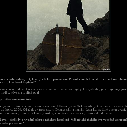
enos si také udržuje stylové grafické zpracování. Pokud vím, tak se staráš o většinu eleme
o toto, kde bereš inspiraci?
 se snažím nakreslit si své vlastní ztvárnění bez vlivů nějakých jiných děl, je to zajímavý pro
 hudbě, když si prohlížíš obal.
ty a živé koncertování?
i bychom o tomto mluvit v minulém čase. Odehráli jsme 26 koncertů (24 ve Francii a dva v Be
 do konce 2004. Od té doby jsem zase v Belenos sám a nemám čas a lidi na živé vystupování.
vé hraní není pro mě v Belenos prioritou, mám tak více času na přípravu dalšího alba.
žoval jsi někdy o vydání splitu s nějakou kapelou? Máš nějaké (jakékoliv) vysněné uskupení
ečného počinu šel?