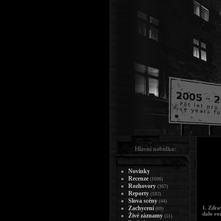
Hlavní nabídka:
Novinky
Recenze
(1696)
Rozhovory
(367)
Reporty
(183)
Slova scény
(44)
Zachycení
1. Zdra
(69)
dalo ro
Živé záznamy
(51)