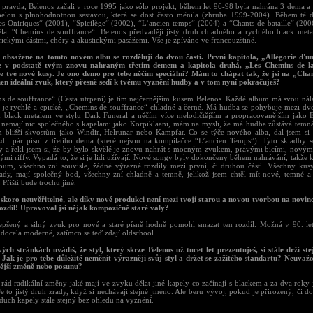
je pravda, Belenos začali v roce 1995 jako sólo projekt, během let 96-98 byla nahrána 3 dema a
apelou s plnohodnotnou sestavou, která se dost často měnila (zhruba 1999-2004). Během té 
es Oniriques“ (2001), “Spicilège“ (2002), “L’ancien temps“ (2004) a “Chants de bataille“ (2006
lal “Chemins de souffrance“. Belenos předvádějí jistý druh chladného a rychlého black met
rickými částmi, chóry a akustickými pasážemi. Vše je zpíváno ve francouzštině.
ě obsažené na tomto novém albu se rozdělují do dvou částí. První kapitola, „Allégorie d'u
je v podstatě tvým znovu nahraným třetím demem a kapitola druhá, „Les Chemins de l
e tvé nové kusy. Je ono demo pro tebe něčím speciální? Mám to chápat tak, že jsi na „Chan
nen ideální zvuk, který přesně sedí k tvému vyznění hudby a v tom nyní pokračuješ?
s de souffrance“ (Cesta utrpení) je tím nejčernějším kusem Belenos. Každé album má svou nál
e“ je rychlé a epické, „Chemins de souffrance“ chladné a černé. Má hudba se pohybuje mezi dv
 black metalem ve stylu Dark Funeral a něčím více melodičtějším a propracovanějším jako 
 nemají nic společného s kapelami jako Korpiklaani, mám na mysli, že má hudba zůstává temná 
bližší skvostům jako Windir, Helrunar nebo Kampfar. Co se týče nového alba, dal jsem si
dil pár písní z třetího dema (které nejsou na kompilačce “L’ancien Temps”). Tyto skladby 
y a řekl jsem si, že by bylo skvělé je znovu nahrát s mocným zvukem, pravými bicími, novými
ými riffy. Vypadá to, že si je lidi užívají. Nové songy byly dokončeny během nahrávání, takže 
bum, všechno zní souvisle, žádné výrazné rozdíly mezi první, či druhou částí. Všechny kusy
dy, mají společný bod, všechny zní chladně a temně, jelikož jsem chtěl mít nové, temné 
 Příští bude trochu jiné.
o skoro neuvěřitelné, ale díky nové produkci není mezi tvojí starou a novou tvorbou na novinc
ozdíl! Upravoval jsi nějak kompozičně staré vály?
epšený a silný zvuk pro nové a staré písně hodně pomohl smazat ten rozdíl. Možná v 90. let
docela moderně, zatímco se teď zdají oldschool.
vých stránkách uvádíš, že styl, který skrze Belenos už tucet let prezentuješ, si stále drží st
 Jak je pro tebe důležité neměnit výrazněji svůj styl a držet se zažitého standartu? Neuvažo
ější změně nebo posunu?
ád radikální změny jaké mají ve zvyku dělat jiné kapely co začínají s blackem a za dva roky j
Je to jistý druh zrady, když si nechávají stejné jméno. Ale beru vývoj, pokud je přirozený, či 
duch kapely stále stejný bez ohledu na vyznění.