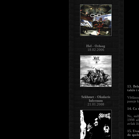
Hel - Orloeg
18.02.2006
13. Bel
takže i 
Sekhmet - Okularis
Většinou
Infernum
pasuje k
21.01.2008
14. Co 
No, měl
1998 až
avšak ži
15. Uva
do spol