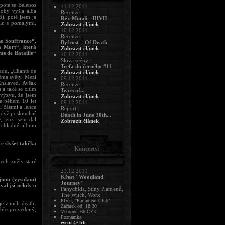
 poté se Belenos
11.12.2011
doby vyšla alba
Recenze :
), poté jsem já
Rêx Mündi - IHVH
alu s pomalými,
Zobrazit článek
10.12.2011
Recenze :
ne Souffrance“,
Byfrost – Of Death
a Mort“, která
Zobrazit článek
ts de Bataille“
10.12.2011
Slova scény :
Trefa do černého #11
adu, „Chants de
Zobrazit článek
ěma světy. Mezi
09.12.2011
Enslaved. Avšak
Recenze :
a také se cítím
Tears of...
 výzvu, že jsem
Zobrazit článek
se během 10 let
09.12.2011
 částmi a lehce
Report :
když posloucháš
Death in June 30th...
, jenž jsem dal
Zobrazit článek
a chladné album
e slyšet takřka
Koncerty:
ech zněly staré
23.12.2011
Křest "Woodland
ejnou (vysokou)
Journey"
val jsi někdy o
Panychida, Stíny Plamenů,
The Witch, Worx
Plzeň, "Parlament Club"
e z nich death-
Začátek od: 18:30
dobře provedený,
Vstupné: 66 CZK
Poznámka:
event @ fcb