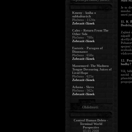
Mad Max
Je to d
mnoho l
Kmeny - kniha o
smrtí js
subkulturách
Přečteno : 1124x
11. K B
Zobrazit článek
Dodržuj
Cales – Return From The
Zajímá 
Other Side
západě 
Přečteno : 788x
skvělýc
Zobrazit článek
Pohanstv
spojení 
Esoteric - Paragon of
svobodo
Dissonance
vůdcovs
Přečteno : 658x
Zobrazit článek
12. Pro
hudby?
Massemord -The Madness
Tongue Devouring Juices of
Víš, bě
Livid Hope
necítil
Přečteno : 625x
přesvěd
Zobrazit článek
propoje
Arkona - Slovo
Přečteno : 562x
Zobrazit článek
Ohlédnutí:
Control Human Delete -
Terminal World
Perspective
03.01.2008