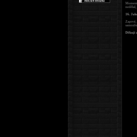
Momentá
nedělal,
16. Jak
Zaprvé,
samozře
Děkuji 