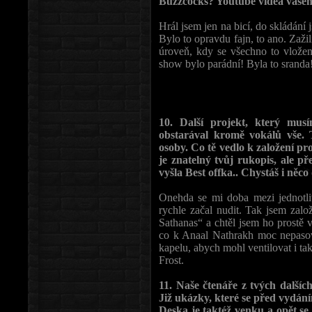
Buzzcocks? Youtube videa vašeh
Hrál jsem jen na bicí, do skládání 
Bylo to opravdu fajn, to ano. Zažil
úroveň, kdy se všechno to vložen
show bylo parádní! Byla to sranda
10. Další projekt, který musím
obstarával kromě vokálů vše. 
osoby. Co tě vedlo k založení pr
je znatelný tvůj rukopis, ale p
vyšla Best offka.. Chystáš i něco
Onehda se mi doba mezi jednotli
rychle začal nudit. Tak jsem zalo
Sathanas“ a chtěl jsem ho prostě 
co k Anaal Nathrakh moc nepasov
kapelu, abych mohl ventilovat i t
Frost.
11. Naše čtenáře z tvých dalších
Již ukázky, které se před vydán
Deska je taktéž venku a opět se