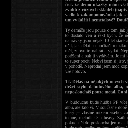
říct, že demo ukázky mám však 
zvuků z různých skladeb (např. 
vedlo k zakomponování a jak se v
um vyjádřit i nemetalově? Douf
Ty demáče jsou pouze o tom, jak j
to dostalo ven a řekl bych, že ně
nahrávky jsou nějak 10 let staré 
učil, jak dělat na počítači muziku
měl, znovu to nahrát a vydat. Ne
potěšení a pak ji vydávám. Je mi j
to super pocit. Nebyl jsem si jistý,
v pohodě. Neprodal jsem moc kopií, 
vše hotovo.
12. Děláš na nějakých nových v
držet stylu debutového alba, 
neposloucháš pouze metal. Co si
V budoucnu bude hudba PF více 
albu, ale kdo ví. V současné době
který je vlastně mixem všeho, co
temné, melodické a heavy. Zatím
pokud někdo poslouchá jen metal, 
bude psát vcelku nudnou a přímoča