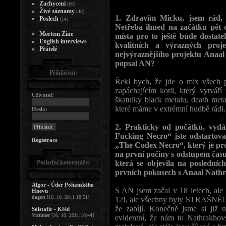
Zachycení
(66)
Živé záznamy
(48)
1. Zdravím Micku, jsem rád, 
Poslech
(14)
Netřeba ihned na začátku pět 
Mortem Zine
místa pro to ještě bude dostate
English interviews
kvalitních a výrazných proj
Přátelé
nejvýraznějšího projektu Anaa
popsal AN?
Přihlášení:
Řekl bych, že jde o mix všech 
zapáchajícím kotli, který vytvá
Uživatel:
škatulky black metalu, death meta
které máme v extrémní hudbě rádi.
Heslo:
2. Prakticky od počátků, vyd
Fucking Necro“ jste odstartova
Registrace
„The Codex Necro“, který je pro
na první počiny s odstupem času 
Poslední komentáře:
která se objevila na posledníc
prvních pokusech s Anaal Nath
Algor - Úder Pohanského
S AN jsem začal v 18 letech, ale
Hnevu
dagon
[16. 10. 2011 18:51]
12!, ale všechny byly STRAŠNÉ! K
že zabíjí. Konečně jsme si již n
Sólstafir - Köld
Victimer
[16. 10. 2011 16:44]
evidentní, že nám to Nathrakhov