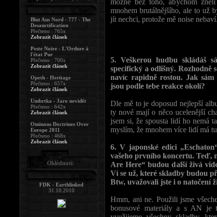
možné bez toho, abychom zněli
mnohem brutálnějšího, ale to už 
jít nechci, protože mě noise nebaví
Blut Aus Nord - 777 - The
Desanctification
Přečteno : 765x
Zobrazit článek
Peste Noire - L'Ordure à
l'état Pur
5. Veškerou hudbu skládáš s
Přečteno : 700x
Zobrazit článek
specifický a odlišný. Rozhodně 
navíc rapidně rostou. Jak sám
Opeth - Heritage
Přečteno : 657x
jsou podle tebe reakce okolí?
Zobrazit článek
Umbrtka - Jaro nevidět
Dle mě to je doposud nejlepší albu
Přečteno : 642x
ty nové mají o něco ucelenější ch
Zobrazit článek
jsem si, že spousta lidí ho nemá t
Ominous Doctrines Over
myslím, že mnohem více lidí má tuh
Europe 2011
Přečteno : 468x
Zobrazit článek
6. V japonské edici „Eschaton
vašeho prvního koncertu. Teď, n
Ohlédnutí:
Are Here“ budou další živá vid
Ví se už, které skladby budou p
Btw, uvažovali jste i o natočen
FDK - Earthlinked
31.10.2010
Hmm, ani ne. Použili jsme všechen
bonusové materiály a s AN je t
využijeme všechny skladby, kt