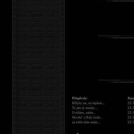
Příspěvek:
Dat
KDyby ne, uz tuplem...
23. 
To jim ty otazky...
23. 
Uvidime, zatim...
23. 
Skvele! :) Kdy bude...
23. 
za tohle intie máte...
23. 