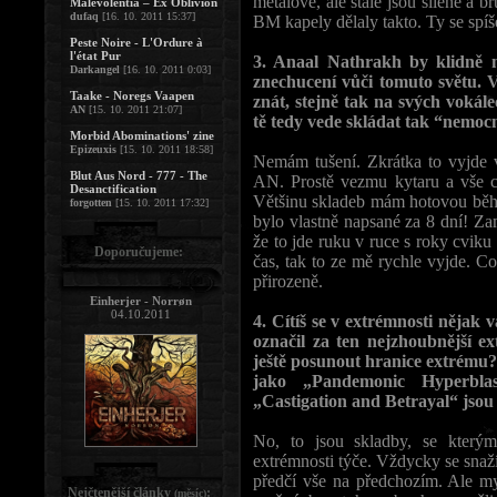
metalové, ale stále jsou šílené a b
Malevolentia – Ex Oblivion
dufaq
[16. 10. 2011 15:37]
BM kapely dělaly takto. Ty se spíš
Peste Noire - L'Ordure à
l'état Pur
3. Anaal Nathrakh by klidně 
Darkangel
[16. 10. 2011 0:03]
znechucení vůči tomuto světu. V
Taake - Noregs Vaapen
znát, stejně tak na svých vokál
AN
[15. 10. 2011 21:07]
tě tedy vede skládat tak “nemo
Morbid Abominations' zine
Epizeuxis
[15. 10. 2011 18:58]
Nemám tušení. Zkrátka to vyjde 
Blut Aus Nord - 777 - The
AN. Prostě vezmu kytaru a vše c
Desanctification
Většinu skladeb mám hotovou běhe
forgotten
[15. 10. 2011 17:32]
bylo vlastně napsané za 8 dní! Z
že to jde ruku v ruce s roky cviku 
Doporučujeme:
čas, tak to ze mě rychle vyjde. Co
přirozeně.
Einherjer - Norrøn
04.10.2011
4. Cítíš se v extrémnosti nějak
označil za ten nejzhoubnější ex
ještě posunout hranice extrému
jako „Pandemonic Hyperblas
„Castigation and Betrayal“ jso
No, to jsou skladby, se který
extrémnosti týče. Vždycky se snaž
předčí vše na předchozím. Ale m
Nejčtenější články
:
(měsíc)