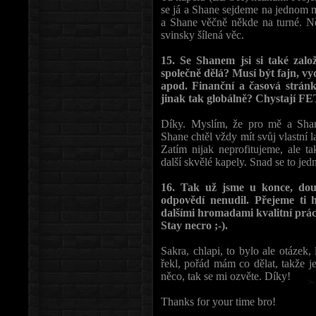
se já a Shane sejdeme na jednom m
a Shane věčně někde na turné. N
svinsky šílená věc.
15. Se Shanem jsi si také zalo
společně dělá? Musí být fajn, vyd
apod. Finanční a časová stránk
jinak tak globálně? Chystají FE
Díky. Myslím, že pro mě a Sha
Shane chtěl vždy mít svůj vlastní l
Zatím nijak neprofitujeme, ale t
další skvělé kapely. Snad se to je
16. Tak už jsme u konce, douf
odpovědí nenudil. Přejeme ti 
dalšími hromadami kvalitní prác
Stay necro ;-).
Sakra, chlapi, to bylo ale otázek
řekl, pořád mám co dělat, takže je
něco, tak se mi ozvěte. Díky!
Thanks for your time bro!