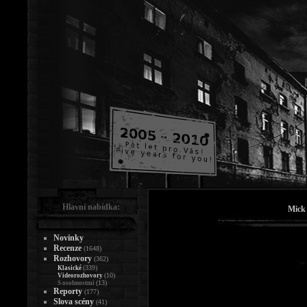
Hlavní nabídka:
Mick
Novinky
Recenze
(1648)
Rozhovory
(362)
(339)
Klasické
(10)
Videorozhovory
(13)
S osobnostmi
Reporty
(177)
Slova scény
(41)