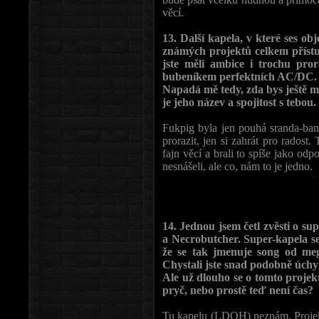
věcí.
13. Další kapela, v které ses obj
známých projektů celkem přístup
jste měli ambice i trochu pror
bubeníkem perfektních AC/DC.
Napadá mě tedy, zda bys ještě mo
je jeho název a spojitost s tebou.
Fukpig byla jen pouhá sranda-ba
prorazit, jen si zahrát pro radost
fajn věcí a brali to spíše jako odp
nesnášeli, ale co, nám to je jedno.
14. Jednou jsem četl zvěsti o su
a Necrobutcher. Super-kapela s
že se tak jmenuje song od me
Chystali jste snad podobně úchy
Ale už dlouho se o tomto projek
pryč, nebo prostě teď není čas?
Tu kapelu (LDOH) neznám. Projek