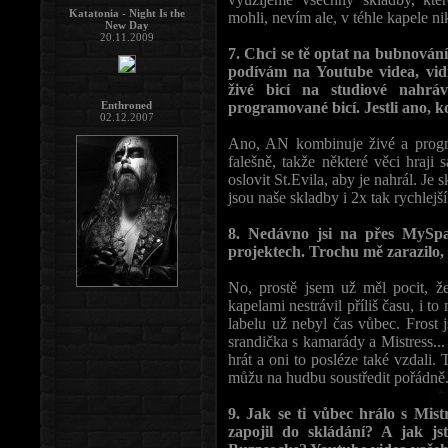
Katatonia - Night Is the
mohli, nevím ale, v téhle kapele n
New Day
20.11.2009
7. Chci se tě optat na bubnování
podívám na Youtube videa, vidí
živé bicí na studiové nahrá
Enthroned
programované bicí. Jestli ano, k
02.12.2007
Ano, AN kombinuje živé a prog
falešně, takže některé věci hraji
oslovit St.Evila, aby je nahrál. 
jsou naše skladby i 2x tak rychlejší
8. Nedávno jsi na přes MySpa
projektech. Trochu mě zarazilo, ž
No, prostě jsem už měl pocit, že
kapelami nestrávil příliš času, i 
labelu už nebyl čas vůbec. Frost 
srandička s kamarády a Mistress...
hrát a oni to posléze také vzdali
můžu na hudbu soustředit pořádně
9. Jak se ti vůbec hrálo s Mist
zapojil do skládání? A jak j