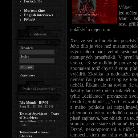
Poslech
(15)
Vůbec p
Mortem Zine
jednočlen
English interviews
Man“. Ja
Přátelé
rasu příl
elitářství a nejen o ní.
Přihlášení:
Xos ve svém hudebním poselství sv
Jeho dílo je více než misantropic
Uživatel:
svým cílem pádí velmi systemat
Heslo:
dostupných prostředků. V první řa
tempa, jež se uklidňuje pouze s
zpomalení totiž chystá živnou půdu
vyjádřit. Zkrátka to nedokážu po
Registrace
nemám čas poslouchat opusy tohot
neběží. Říkám ale na rovinu, že t
Poslední komentáře:
Jakoby tam bylo něco zakletého. J
tyhle „deklarace“ provázené zvo
úvodní „Solitude“, „No Civilizati
Rêx Mündi - IHVH
z mého pohledu asi nejzajímav
Zorg
[11. 12. 2011 12:24]
příjemnou dávkou melodična na pe
Tears of Styrbjørn – Tears
of Styrbjørn
píseň zajímavá, bez ohledu na to,
Werwolfthron
[10. 12. 2011
stránku se zde staré výhradně depr
19:32]
Drsný, nekompromisní a ničící. 
Teitanblood – Seven
tempech, která mají sílu vytlouci
Chalices