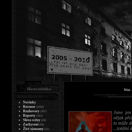
Hlavní nabídka:
Woe -
Novinky
Recenze
(1696)
Rozhovory
(367)
Jsme jen 
Reporty
(183)
nějak pře
Slova scény
(44)
to může d
Zachycení
(69)
...totální
Živé záznamy
(51)