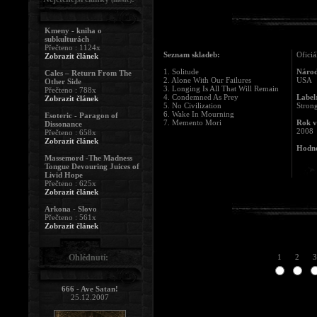
Kmeny - kniha o
subkulturách
Přečteno : 1124x
Seznam skladeb:
Oficiá
Zobrazit článek
1. Solitude
Národ
Cales – Return From The
2. Alone With Our Failures
USA
Other Side
3. Longing Is All That Will Remain
Přečteno : 788x
4. Condemned As Prey
Label
Zobrazit článek
5. No Civilization
Stron
6. Wake In Mourning
Esoteric - Paragon of
7. Memento Mori
Rok v
Dissonance
2008
Přečteno : 658x
Zobrazit článek
Hodno
Massemord -The Madness
Tongue Devouring Juices of
Livid Hope
Přečteno : 625x
Zobrazit článek
Arkona - Slovo
Přečteno : 561x
Zobrazit článek
Ohlédnutí:
1
2
3
666 - Ave Satan!
25.12.2007