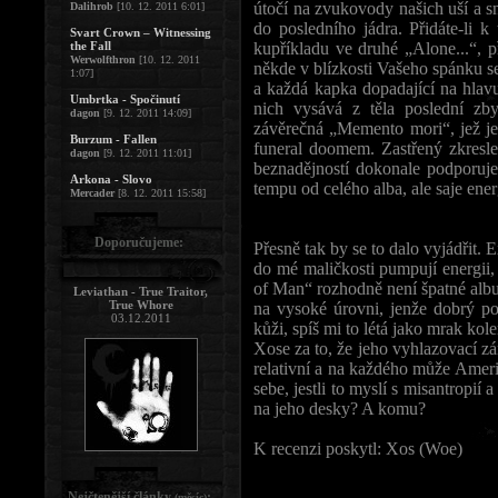
útočí na zvukovody našich uší a s
Dalihrob
[10. 12. 2011 6:01]
do posledního jádra. Přidáte-li 
Svart Crown – Witnessing
the Fall
kupříkladu ve druhé „Alone...“,
Werwolfthron
[10. 12. 2011
někde v blízkosti Vašeho spánku se
1:07]
a každá kapka dopadající na hlavu
Umbrtka - Spočinutí
nich vysává z těla poslední zb
dagon
[9. 12. 2011 14:09]
závěrečná „Memento mori“, jež je
Burzum - Fallen
funeral doomem. Zastřený zkresle
dagon
[9. 12. 2011 11:01]
beznadějností dokonale podporuje.
Arkona - Slovo
tempu od celého alba, ale saje ene
Mercader
[8. 12. 2011 15:58]
Doporučujeme:
Přesně tak by se to dalo vyjádřit.
do mé maličkosti pumpují energii,
of Man“ rozhodně není špatné albu
Leviathan - True Traitor,
True Whore
na vysoké úrovni, jenže dobrý p
03.12.2011
kůži, spíš mi to létá jako mrak kol
Xose za to, že jeho vyhlazovací zá
relativní a na každého může Ameri
sebe, jestli to myslí s misantropií
na jeho desky? A komu?
K recenzi poskytl: Xos (Woe)
Nejčtenější články
:
(měsíc)