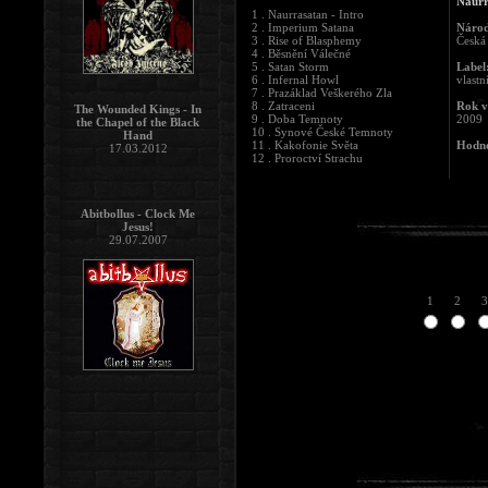
Naur
1 . Naurrasatan - Intro
2 . Imperium Satana
Národ
3 . Rise of Blasphemy
Česká
4 . Běsnění Válečné
5 . Satan Storm
Label
6 . Infernal Howl
vlast
7 . Prazáklad Veškerého Zla
8 . Zatraceni
Rok v
The Wounded Kings - In
9 . Doba Temnoty
2009
the Chapel of the Black
10 . Synové České Temnoty
Hand
11 . Kakofonie Světa
Hodno
17.03.2012
12 . Proroctví Strachu
Abitbollus - Clock Me
Jesus!
29.07.2007
1
2
3