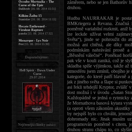
Occulto Mortualia – The
záměrem, nebo se jen Bathorův hla
Curse of the Upir
druhou.
Dalihrob
[16. 08. 2014 15:51]
Kilkim Žaibu 15
Hudba NAURRAKAR je postaven
Stanislav
[16. 08. 2014 11:15]
BMKriegera a Revana. Značná in
Hecate Enthroned -
poměrně variabilní rozkmit, aniž by
Virulent Rapture
lze leckde užívat velmi zajíma
panda
[15. 08. 2014 17:32]
Světa“), jinde se pohroužit do a
Monarque - Lys Noir
možná ani chtěná, ale díky mo
Pest
[15. 08. 2014 15:30]
podmínkám nahrávání prostě a 
„Běsnění válečné“. Poněkud horší 
Doporučujeme:
pak vše v kouli zaniká, což je sly
skladba spíše výjimkou, takže až 
Hell Spirit - Dawn Under
atmosféru jsem zmínil, obojího je 
Curse
kategorie, do které patří hlavně 
29.07.2014
jak z jiného světa a šlape si punk
asi řekli tehdejší Kryptor, zvlášť
dost možná i v úvodu „Satan Stor
Každopádně se jedná o rytmicky z
že Mornathova basová kytara vystu
(a oproti všem zákonům akustiky v
by nejspíš bylo co chválit, jenom
dohromady nic. Jinak musím uz
programován poměrně s citem, jen
Nejčtenější články
:
(měsíc)
druhou stranu chápu to, co slyší