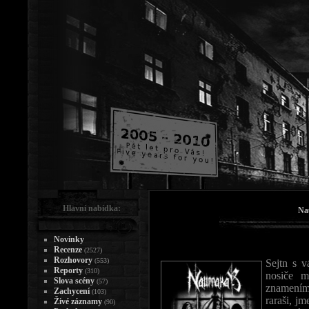
Hlavní nabídka:
Na
Novinky
Recenze
(2527)
Rozhovory
(553)
Sejtn s 
Reporty
(310)
nosiče 
Slova scény
(57)
znamením
Zachycení
(103)
raraši, j
Živé záznamy
(90)