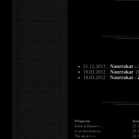
21.12.2013
|
Naurrakar – 
19.03.2012
|
Naurrakar
(
18.03.2012
|
Naurrakar - 
Příspěvek:
Dat
belial al Bizzarr o...
23. 
jo na slovensku je...
23. 
Tak tak je to v...
22. 