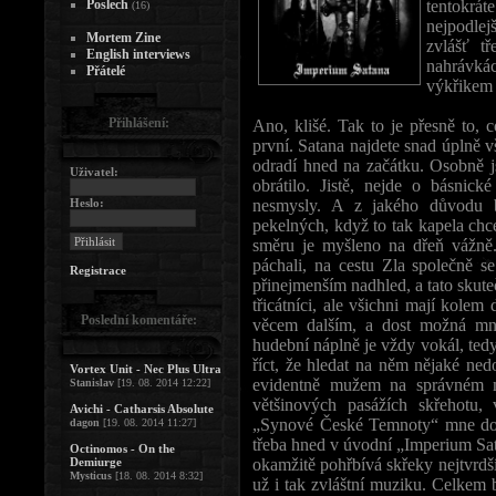
Poslech
tentokr
(16)
nejpodle
Mortem Zine
zvlášť t
English interviews
nahrávkác
Přátelé
výkřikem 
Přihlášení:
Ano, klišé. Tak to je přesně to,
první. Satana najdete snad úplně v
odradí hned na začátku. Osobně j
Uživatel:
obrátilo. Jistě, nejde o básnic
Heslo:
nesmysly. A z jakého důvodu b
pekelných, když to tak kapela chc
směru je myšleno na dřeň vážn
páchali, na cestu Zla společně se
Registrace
přinejmenším nadhled, a tato skuteč
třicátníci, ale všichni mají kolem
Poslední komentáře:
věcem dalším, a dost možná mn
hudební náplně je vždy vokál, ted
říct, že hledat na něm nějaké ned
Vortex Unit - Nec Plus Ultra
evidentně mužem na správném m
Stanislav
[19. 08. 2014 12:22]
většinových pasážích skřehotu,
Avichi - Catharsis Absolute
„Synové České Temnoty“ mne doslo
dagon
[19. 08. 2014 11:27]
třeba hned v úvodní „Imperium Sat
Octinomos - On the
Demiurge
okamžitě pohřbívá skřeky nejtvrdší
Mysticus
[18. 08. 2014 8:32]
už i tak zvláštní muziku. Celkem b