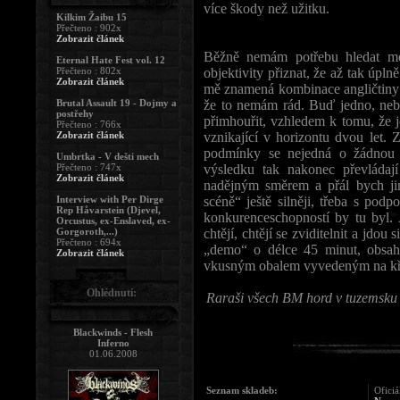
více škody než užitku.
Kilkim Žaibu 15
Přečteno : 902x
Zobrazit článek
Běžně nemám potřebu hledat mo
Eternal Hate Fest vol. 12
Přečteno : 802x
objektivity přiznat, že až tak úpl
Zobrazit článek
mě znamená kombinace angličtiny s 
Brutal Assault 19 - Dojmy a
že to nemám rád. Buď jedno, ne
postřehy
přimhouřit, vzhledem k tomu, že j
Přečteno : 766x
Zobrazit článek
vznikající v horizontu dvou let. 
podmínky se nejedná o žádnou tr
Umbrtka - V dešti mech
Přečteno : 747x
výsledku tak nakonec převládají
Zobrazit článek
nadějným směrem a přál bych jim
Interview with Per Dirge
scéně“ ještě silněji, třeba s pod
Rep Håvarstein (Djevel,
konkurenceschopností by tu by
Orcustus, ex-Enslaved, ex-
Gorgoroth,...)
chtějí, chtějí se zviditelnit a jdo
Přečteno : 694x
„demo“ o délce 45 minut, obsahu
Zobrazit článek
vkusným obalem vyvedeným na kříd
Ohlédnutí:
Raraši všech BM hord v tuzemsku 
Blackwinds - Flesh
Inferno
01.06.2008
Seznam skladeb:
Oficiá