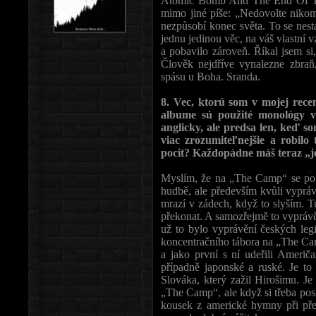
Atomic Bomb And The End Of Th
mimo jiné píše: „Nedovolte nikom
nezpůsobí konec světa. To se nest
jednu jedinou věc, na váš vlastní 
a pobavilo zároveň. Říkal jsem s
Člověk nejdříve vynalezne zbraň
spásu u Boha. Sranda.
8. Vec, ktorú som v mojej recen
albume sú použité monológy v
anglicky, ale predsa len, keď s
viac zrozumiteľnejšie a robil
pocit? Každopádne máš teraz „j
Myslím, že na „The Camp“ se po 
hudbě, ale především kvůli vyprávěn
mrazí v zádech, když to slyším. T
překonat. A samozřejmě to vyprávě
už to bylo vyprávění českých le
koncentračního tábora na „The Ca
a jako první s ní udeřili Ameri
případně japonské a ruské. Je to
Slováka, který zažil Hirošimu. Je
„The Camp“, ale když si třeba po
kousek z americké hymny při pře