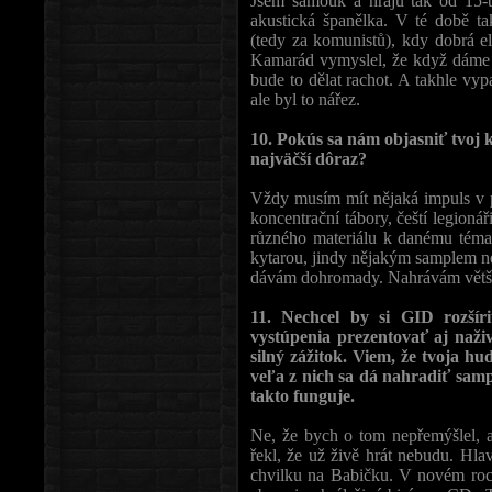
Jsem samouk a hraju tak od 15-ti
akustická španělka. V té době t
(tedy za komunistů), kdy dobrá el
Kamarád vymyslel, že když dáme m
bude to dělat rachot. A takhle vypa
ale byl to nářez.
10. Pokús sa nám objasniť tvoj k
najväčší dôraz?
Vždy musím mít nějaká impuls v 
koncentrační tábory, čeští legion
různého materiálu k danému téma
kytarou, jindy nějakým samplem n
dávám dohromady. Nahrávám většin
11. Nechcel by si GID rozšír
vystúpenia prezentovať aj naž
silný zážitok. Viem, že tvoja h
veľa z nich sa dá nahradiť samp
takto funguje.
Ne, že bych o tom nepřemýšlel,
řekl, že už živě hrát nebudu. Hla
chvilku na Babičku. V novém ro