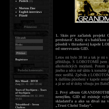
Poslech
(15)
Mortem Zine
English interviews
Přátelé
Přihlášení:
1. Skús pre začiatok proje
Uživatel:
predstaviť. Kedy si s babičkou 
pôsobil v thrashovej kapele L
Heslo:
od smerovania GID.
Letos mi bylo 38 let a tak je mi 
Registrace
přibližuju. S LOBOTOMIÍ jsem zaž
alkoholických mejdanů. Potom js
jiného a něco mě táhlo k tomuhle p
Poslední komentáře:
moc nedělá. Zpěvák z LOBOTOMIE
k dalšímu působení v kapele ne
Rêx Mündi - IHVH
a já se od té doby věnuju jen Babi
Zorg
[11. 12. 2011 12:24]
Tears of Styrbjørn – Tears
2. Prvý album GRANDMOTHER 
of Styrbjørn
Werwolfthron
[10. 12. 2011
nemýlim, GID už existuje vyš
19:32]
skladateľa a ako sa dívaš na
Teitanblood – Seven
„Trust Christ Today“.
Chalices