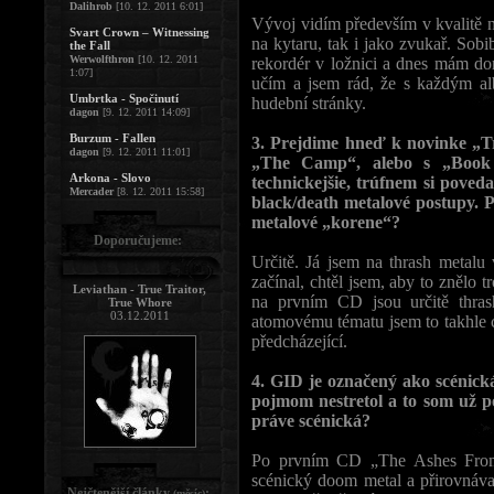
Dalihrob
[10. 12. 2011 6:01]
Vývoj vidím především v kvalitě n
Svart Crown – Witnessing
na kytaru, tak i jako zvukař. So
the Fall
Werwolfthron
[10. 12. 2011
rekordér v ložnici a dnes mám do
1:07]
učím a jsem rád, že s každým alb
Umbrtka - Spočinutí
hudební stránky.
dagon
[9. 12. 2011 14:09]
Burzum - Fallen
3. Prejdime hneď k novinke „T
dagon
[9. 12. 2011 11:01]
„The Camp“, alebo s „Book O
Arkona - Slovo
technickejšie, trúfnem si poved
Mercader
[8. 12. 2011 15:58]
black/death metalové postupy. P
metalové „korene“?
Doporučujeme:
Určitě. Já jsem na thrash metalu
začínal, chtěl jsem, aby to znělo
Leviathan - True Traitor,
na prvním CD jsou určitě thra
True Whore
03.12.2011
atomovému tématu jsem to takhle cí
předcházející.
4. GID je označený ako scénic
pojmom nestretol a to som už po
práve scénická?
Po prvním CD „The Ashes From 
scénický doom metal a přirovnával
Nejčtenější články
:
(měsíc)