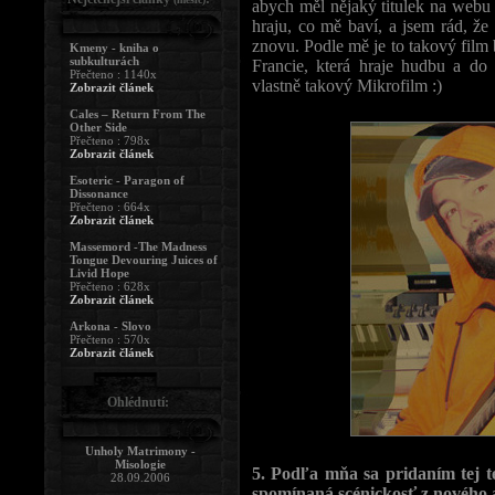
abych měl nějaký titulek na webu :)
hraju, co mě baví, a jsem rád, že
znovu. Podle mě je to takový film
Kmeny - kniha o
subkulturách
Francie, která hraje hudbu a d
Přečteno : 1140x
vlastně takový Mikrofilm :)
Zobrazit článek
Cales – Return From The
Other Side
Přečteno : 798x
Zobrazit článek
Esoteric - Paragon of
Dissonance
Přečteno : 664x
Zobrazit článek
Massemord -The Madness
Tongue Devouring Juices of
Livid Hope
Přečteno : 628x
Zobrazit článek
Arkona - Slovo
Přečteno : 570x
Zobrazit článek
Ohlédnutí:
Unholy Matrimony -
Misologie
5. Podľa mňa sa pridaním tej te
28.09.2006
spomínaná scénickosť z nového