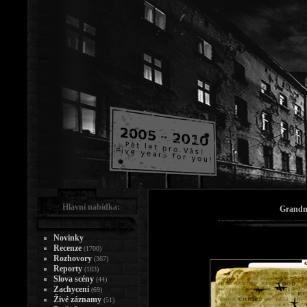
Hlavní nabídka:
Grandm
Novinky
Recenze
(1700)
Rozhovory
(367)
Reporty
(183)
Slova scény
(44)
Zachycení
(69)
Živé záznamy
(51)