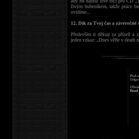
aby mi nahrál živé bicí pro CD „
živým bubeníkem, takže práce bu
uvidíme...
12. Dík za Tvoj čas a záverečné s
Především ti děkuji za přízeň a
jeden vzkaz: „Dnes věřte v death me
Ptal 
Odpov
Ofici
Dead