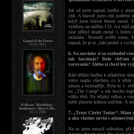
Jak už jsem napsal, hudba o atom
cítil. A hlavně jsem cítil potřebu
když jsem hrával thrash metal. T
vyblbnu na dalším CD. Asi máš prav
zase přibyl death metal :) Jede
zklamán. Nemohl uvěřit tomu, 
Gospel of the Future
napsal, že je to „fakt pestrý a vych
03.01.2011
6. Na novinke si sa rozhodol v
tak fascinuje? Bolo cieľom 
varovanie? Alebo si chcel len vyj
Rád dělám hudbu k nějakému téma
válce najdu všechno, co k téhle 
zmaru a beznaděje. Byla tu 1. sv
na „The Camp“ a tak trochu logi
války třetí. Na nějaký odkaz a va
tuhle planetu jednou zničíme. A nuk
Evilfeast / Marblebog –
Isenheimen / Abyss Calls...
05.12.2008
7. „Trust Christ Today“. Mám dn
a ako vlastne súvisí s atómový
Na to jsem narazil náhodou, při