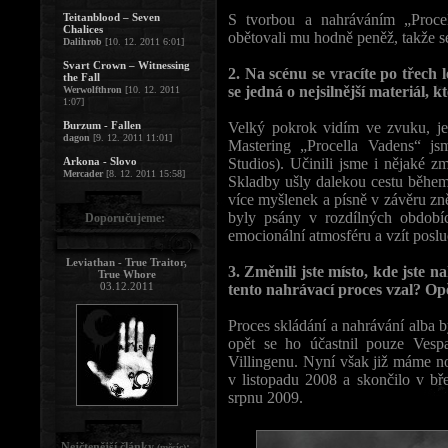
Teitanblood – Seven
S tvorbou a nahráváním „Proce
Chalices
obětovali mu hodně peněž, takže se
Dalihrob
[10. 12. 2011 6:01]
Svart Crown – Witnessing
2. Na scénu se vracíte po třech 
the Fall
se jedná o nejsilnější materiál, k
Werwolfthron
[10. 12. 2011
1:07]
Burzum - Fallen
Velký pokrok vidím ve zvuku, je s
dagon
[9. 12. 2011 11:01]
Mastering „Procella Vadens“ jsm
Arkona - Slovo
Studios). Učinili jsme i nějaké z
Mercader
[8. 12. 2011 15:58]
Skladby ušly dalekou cestu během
více myšlenek a písně v závěru zněj
byly psány v rozdílných obdobíc
Doporučujeme:
emocionální atmosféru a vzít poslu
Leviathan - True Traitor,
3. Změnili jste místo, kde jste 
True Whore
03.12.2011
tento nahrávací proces vzal? Opě
Proces skládání a nahrávání alba 
opět se ho účastnil pouze Vesp
Villingenu. Nyní však již máme no
v listopadu 2008 a skončilo v b
srpnu 2009.
Nejčtenější články
:
(měsíc)