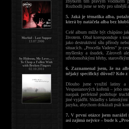
zbytkem tím pravým vodítkem
Rozhodli jsme se tedy pro silnější 
5. Jaká je tématika alba, potaž
která by natáčela alba bez hlubš
Celé album může být chápáno jako
životem. Obal koresponduje s to
Morbid - Last Supper
13.07.2006
jako destruktivní sílu přírody ne
situacích. „Procella Vadens“ je ce
myšlenky a úsudek. Zároveň ale
středomořskými břehy, starověkými
So Hideous, My Love… -
To Clasp a Fallen Wish
with Broken Fingers
6. Zaznamenal jsem, že na alb
02.10.2011
nějaký specifický důvod? Kdo z 
Dlouho jsme využití latiny a 
Vespasianových kořenů – jeho otec 
naopak perfektně podtrhuje truch
jiné vyjádřit. Skladby s latinskými
jazyka, abychom dokázali psát kom
7. V první otázce jsem narážel
asi zajímá nejvíce – bude k „Pr