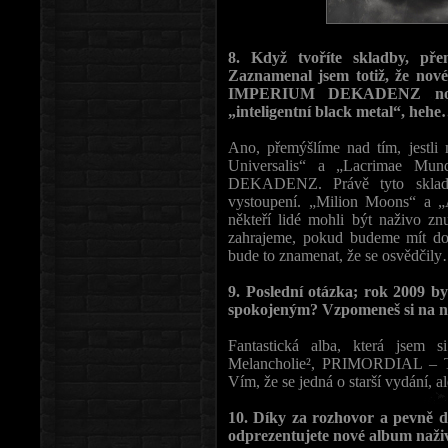
8. Když tvoříte skladby, pře
Zaznamenal jsem totiž, že nové
IMPERIUM DEKADENZ nové.
„inteligentní black metal“, heh
Ano, přemýšlíme nad tím, jestli 
Universalis“ a „Lacrimae Mun
DEKADENZ. Právě tyto skladby
vystoupení. „Milion Moons“ a „
někteří lidé mohli být naživo z
zahrajeme, pokud budeme mít dos
bude to znamenat, že se osvědčil
9. Poslední otázka; rok 2009 b
spokojeným? Vzpomeneš si na něk
Fantastická alba, která jse
Melancholie², PRIMORDIAL – 
Vím, že se jedná o starší vydání, a
10. Díky za rozhovor a pevně d
odprezentujete nové album naž