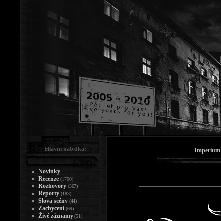
Hlavní nabídka:
Imperium 
Novinky
Recenze
(1700)
Rozhovory
(367)
Reporty
(183)
Slova scény
(44)
Zachycení
(69)
Živé záznamy
(51)