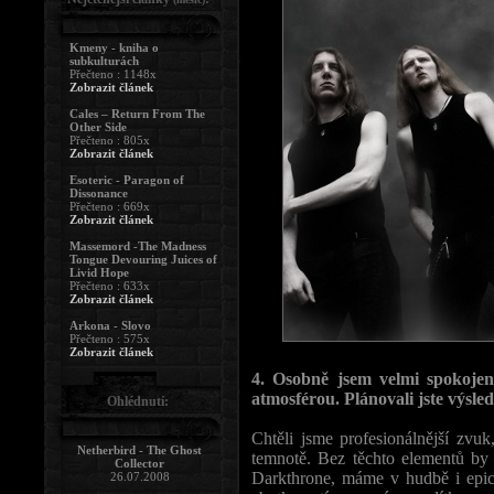
Kmeny - kniha o
subkulturách
Přečteno : 1148x
Zobrazit článek
Cales – Return From The
Other Side
Přečteno : 805x
Zobrazit článek
Esoteric - Paragon of
Dissonance
Přečteno : 669x
Zobrazit článek
Massemord -The Madness
Tongue Devouring Juices of
Livid Hope
Přečteno : 633x
Zobrazit článek
Arkona - Slovo
Přečteno : 575x
Zobrazit článek
4. Osobně jsem velmi spokojen
atmosférou. Plánovali jste výsl
Ohlédnutí:
Chtěli jsme profesionálnější zvuk,
Netherbird - The Ghost
temnotě. Bez těchto elementů by 
Collector
Darkthrone, máme v hudbě i epick
26.07.2008