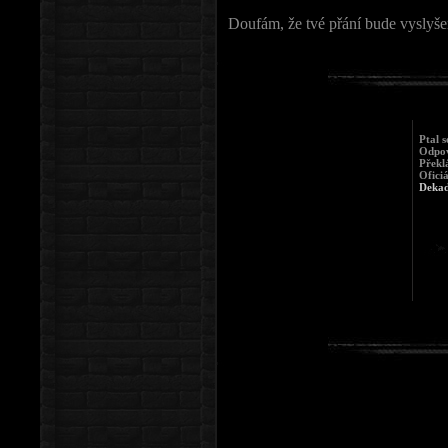
Doufám, že tvé přání bude vyslyše
Ptal 
Odpov
Překl
Ofici
Deka