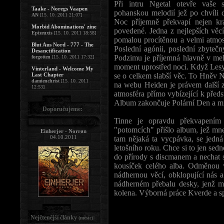
Při intru Ngetal otevře vaše 
Taake - Noregs Vaapen
pohanskou melodií jež po chvíli 
AN
[15. 10. 2011 21:07]
Noc příjemně překvapí nejen krá
Morbid Abominations' zine
povedené. Jedna z nejlepších věc
Epizeuxis
[15. 10. 2011 18:58]
pomalou procítěnou a velmi atmos
Blut Aus Nord - 777 - The
Poslední agónii, poslední zbyteč
Desanctification
Podzimu je příjemná hlavně v melod
forgotten
[15. 10. 2011 17:32]
moment uprostřed noci. Když Lesy 
Vinterland - Welcome My
Last Chapter
se o celkem slabší věc. To Hněv N
damienchrist
[15. 10. 2011
na webu Heiden je právem další z 
12:53]
atmosféra přímo vybízející k předs
Album zakončuje Polární Den a mn
Doporučujeme:
Tinne je opravdu překvapením
"potomcích" přišlo album, jež mne
Einherjer - Norrøn
04.10.2011
tam nějaká ta vycpávka, se jedná
letošního roku. Chce si to jen sed
do přírody s discmanem a nechat s
kousíček celého alba. Odměnou 
nádhernou věcí, obklopující nás 
nádherném přebalu desky, jenž m
kolena. Výborná práce Kverde a spo
Nejčtenější články
:
(měsíc)