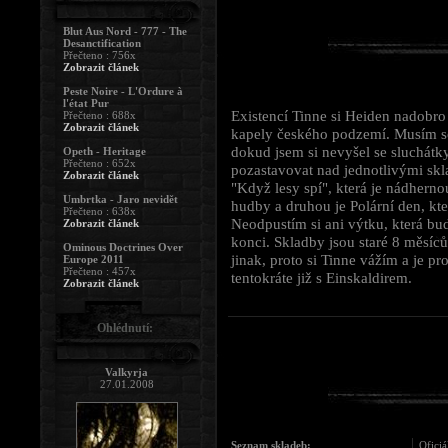
Blut Aus Nord - 777 - The
Desanctification
Přečteno : 756x
Zobrazit článek
Peste Noire - L'Ordure à
l'état Pur
Existencí Tinne si Heiden nadobro v
Přečteno : 688x
Zobrazit článek
kapely českého podzemí. Musím sou
dokud jsem si nevyšel se sluchátk
Opeth - Heritage
Přečteno : 652x
pozastavovat nad jednotlivými skl
Zobrazit článek
"Když lesy spí", která je nádhern
Umbrtka - Jaro nevidět
hudby a druhou je Polární den, kte
Přečteno : 638x
Neodpustím si ani výtku, která b
Zobrazit článek
konci. Skladby jsou staré 8 měsíců
Ominous Doctrines Over
jinak, proto si Tinne vážím a je p
Europe 2011
Přečteno : 457x
tentokráte již s Einskaldirem.
Zobrazit článek
Ohlédnutí:
Valkyrja
27.01.2008
Seznam skladeb:
Oficiá