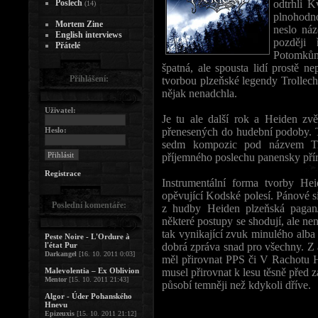
Poslech
odtrhli K
(14)
plnohodn
Mortem Zine
neslo ná
English interviews
později 
Přátelé
Potomkům
špatná, ale spousta lidí prostě n
Přihlášení:
tvorbou plzeňské legendy Trollech
nějak nenadchla.
Uživatel:
Je tu ale další rok a Heiden zvě
Heslo:
přenesených do hudební podoby. 
sedm kompozic pod názvem Ti
příjemného poslechu panensky pří
Registrace
Instrumentální forma tvorby Hei
opěvující Kodské polesí. Pánové s
Poslední komentáře:
z hudby Heiden plzeňská pagan
některé postupy se shodují, ale n
tak vynikající zvuk minulého alba s
Peste Noire - L'Ordure à
l'état Pur
dobrá zpráva snad pro všechny. Z 
Darkangel
[16. 10. 2011 0:03]
měl přirovnat PPS či V Rachotu 
Malevolentia – Ex Oblivion
musel přirovnat k lesu těsně před
Mentor
[15. 10. 2011 21:43]
působí temněji než kdykoli dříve.
Algor - Úder Pohanského
Hnevu
Epizeuxis
[15. 10. 2011 21:12]