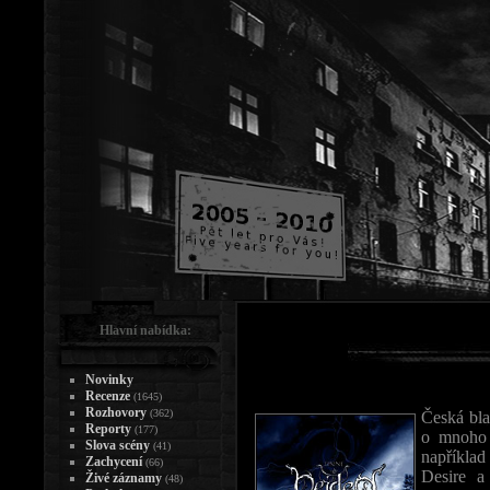
Hlavní nabídka:
Novinky
Recenze
(1645)
Rozhovory
(362)
Česká bla
Reporty
(177)
o mnoho 
Slova scény
(41)
například
Zachycení
(66)
Desire a
Živé záznamy
(48)