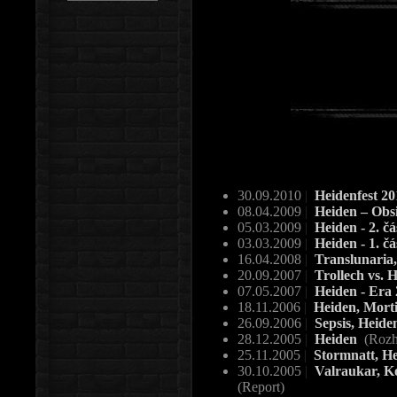
30.09.2010
|
Heidenfest 2
08.04.2009
|
Heiden – Obs
05.03.2009
|
Heiden - 2. č
03.03.2009
|
Heiden - 1. č
16.04.2008
|
Translunaria,
20.09.2007
|
Trollech vs. 
07.05.2007
|
Heiden - Era
18.11.2006
|
Heiden, Mortif
26.09.2006
|
Sepsis, Heide
28.12.2005
|
Heiden
(Rozh
25.11.2005
|
Stormnatt, H
30.10.2005
|
Valraukar, Ko
(Report)