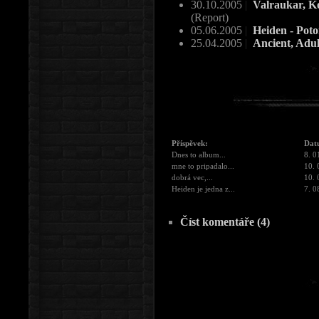
30.10.2005
|
Valraukar, Ko
(Report)
05.06.2005
|
Heiden - Po
25.04.2005
|
Ancient, Adul
Příspěvek:
Dat
Dnes to album...
8. 0
mne to pripadalo...
10. 
dobrá vec,...
10. 
Heiden je jedna z...
7. 0
Číst komentáře (4)