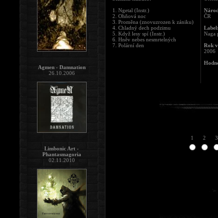
1. Ngetal (Instr.)
Národ
2. Ohňová noc
ČR
3. Proměna (znovuzrozen k zániku)
4. Chladný dech podzimu
Label
5. Když lesy spí (Instr.)
Naga 
6. Hněv nebes nesmrtelných
7. Polární den
Rok v
2006
Hodno
Agmen - Damnation
26.10.2006
1
2
3
Limbonic Art -
Phantasmagoria
02.11.2010