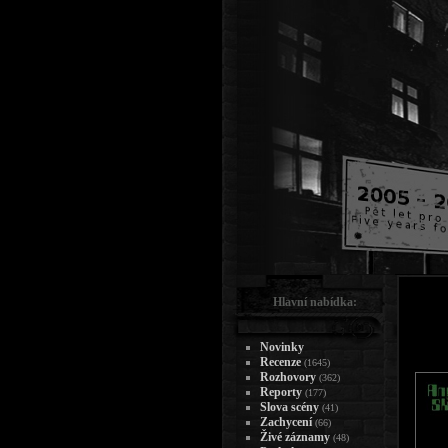
Hlavní nabídka:
Novinky
Recenze
(1645)
Rozhovory
(362)
Reporty
(177)
Slova scény
(41)
Zachycení
(66)
Živé záznamy
(48)