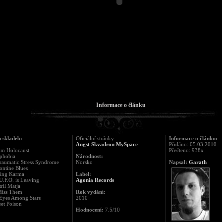
Informace o článku
 skladeb:
Oficiální stránky:
Informace o článku:
Angst Skvadron MySpace
Přidáno: 05.03.2010
um Holocaust
Přečteno: 938x
ophobia
Národnost:
traumatic Stress Syndrome
Norsko
Napsal:
Garath
ontine Blues
king Karma
Label:
U.F.O. is Leaving
Agonia Records
tril Matja
Miss Them
Rok vydání:
 Eyes Among Stars
2010
et Poison
Hodnocení:
7.5/10