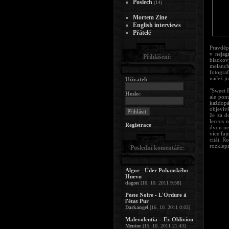
Poslech
(14)
Mortem Zine
English interviews
Přátelé
Pravděp
v nejag
Přihlášení:
blackov
melanch
fotogra
načež j
Uživatel:
"Sweet 
Heslo:
ale pon
každopá
objeviv
že za d
leccos 
Registrace
dvou nej
více fa
citát. R
rozklepa
Poslední komentáře:
Algor - Úder Pohanského
Hnevu
dagon
[16. 10. 2011 9:58]
Peste Noire - L'Ordure à
l'état Pur
Darkangel
[16. 10. 2011 0:03]
Malevolentia – Ex Oblivion
Mentor
[15. 10. 2011 21:43]