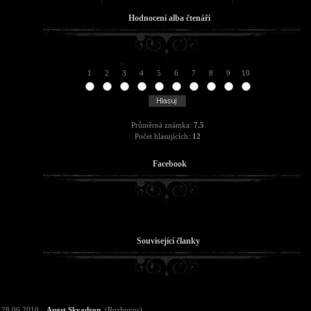
Hodnocení alba čtenáři
1
2
3
4
5
6
7
8
9
10
Průměrná známka:
7.5
Počet hlasujících:
12
Facebook
Související članky
28.06.2010
|
Angst Skvadron
(Rozhovor)