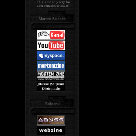
This is the only way for
your requests or issues!
Mortem Zine sítě:
Podpora: