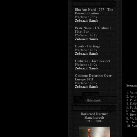
Blut Aus Nord - 777 - The
Desanctification
Přečteno : 756x
Zobrazit článek
Peste Noire - L'Ordure à
l'état Pur
Přečteno : 691x
Zobrazit článek
Opeth - Heritage
Přečteno : 652x
Zobrazit článek
Umbrtka - Jaro nevidět
Přečteno : 640x
Zobrazit článek
Ominous Doctrines Over
Europe 2011
Přečteno : 458x
Seznam
Zobrazit článek
1. Vali
2. Aer
Ohlédnutí:
3. Post
4. Dolc
5. Fuc
6. The 
Darkened Nocturn
7. Rivo
Slaughtercult
8. We 
19.06.2007
9. The
10. Swe