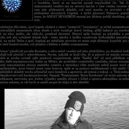
v bookletu, který se na tmavém pozadí nepohodlně čte. Tak či
mimozemská veselice má na serveru last.fm v čase vzniku recenze 
osm tisíc přehraných skladeb, což není mnoho ve srovnání s tři
přehráními slovutných Urgehal, z nichž plynoucí Nefasova popula
tomu, že ANGST SKVADRON neznají jen lékárny poblíž zkušebny, ale 
svět.
odobným důvodem, proč kapela zůstává v rámci "známých" "neznámou", je určitá nenápadnost, 
resivnějších momentech obou desek z nich vyzařuje hravý feeling, příliš laskavý na ortodoxn
ý na něco jiného, ale vždycky poměrně decentní. Pánové spíše brnkají na tykadélka a ant
olii, než aby vyloženě drásali duši - často jakoby z hudby vyzařovala hořkosladká atmosféra
fií, na nichž Nefas a spol. hopkají po měsíčním povrchu ve snaze najít důstojný kopeček pro 
im uletí lunární modul, což přejdou s klidem a dalším oxazepamem.
Poison" působí při prvním Kontaktu o něco méně veseleji než jeho předchůdce, po dosažení úniko
uřejší tvář přerodí v sebevědomou. Nevím, nakolik se hodí věta, že si pánové od minula srovnal
dně se trochu vytratil odér punkové rozjančenosti, takže "Sladký Jed" už není příběhem 
šího další nepojmenovaný kráter na Měsíci, ale protřelého vesmírného vandráka, dávno srozum
osud nepoznanými obzory známého vesmíru a intoxikací vším možným neleží pouze nové záž
nepříjemného, proti čemuž nemá cenu bojovat, spíše se za pomocí medikamentů s tím smířit. O
silnějších skladeb trochu příznačně není metalová a agresivní, ale jemná a teskná - z "Dolcontin
jnšmejkrovstvi než hurámuzicírování. Naopak "Posttraumatic Stress Syndrome" už svým názvem 
oztěkanost, nervozita, pot, bolest, výpadky paměti, ufouni v kůlně a oprava raketoplánu za mil
nýma rukama, to vše bych se snažil nacpat do klipu k této skladbě.