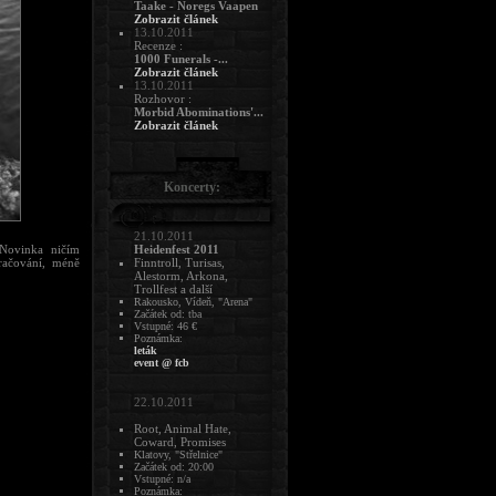
Taake - Noregs Vaapen
Zobrazit článek
13.10.2011
Recenze :
1000 Funerals -...
Zobrazit článek
13.10.2011
Rozhovor :
Morbid Abominations'...
Zobrazit článek
Koncerty:
21.10.2011
 Novinka ničím
Heidenfest 2011
kračování, méně
Finntroll, Turisas,
Alestorm, Arkona,
Trollfest a další
Rakousko, Vídeň, "Arena"
Začátek od: tba
Vstupné: 46 €
Poznámka:
leták
event @ fcb
22.10.2011
Root, Animal Hate,
Coward, Promises
Klatovy, "Střelnice"
Začátek od: 20:00
Vstupné: n/a
Poznámka: