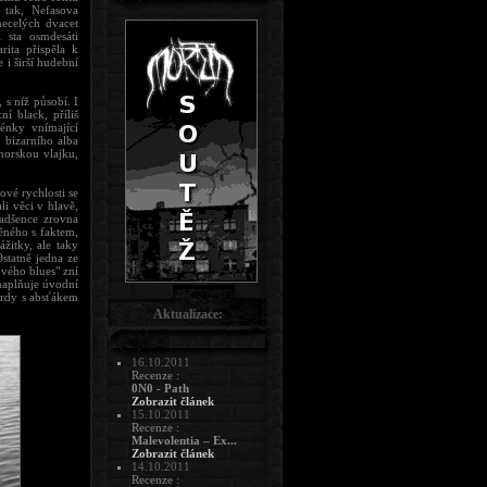
 tak, Nefasova
necelých dvacet
 sta osmdesáti
rita přispěla k
i širší hudební
s níž působí. I
í black, příliš
énky vnímající
 bizarního alba
norskou vlajku,
vé rychlosti se
i věci v hlavě,
nadšence zrovna
ěného s faktem,
itky, ale taky
statně jedna ze
ového blues" zní
naplňuje úvodní
iardy s absťákem
Aktualizace:
16.10.2011
Recenze :
0N0 - Path
Zobrazit článek
15.10.2011
Recenze :
Malevolentia – Ex...
Zobrazit článek
14.10.2011
Recenze :