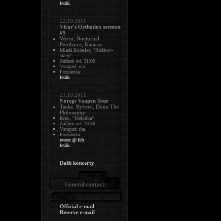
leták
22.10.2011
Vicar's Orthodox sermon
#9
Wyrm, Nocturnal
Pestilence, Katarze
Mladá Boleslav, "Rožátov-
sklep"
Začátek od: 21:00
Vstupné: n/a
Poznámka:
leták
23.10.2011
Noregs Vaapen Tour
Taake, Byfrost, Donn The
Philosophy
Brno, "Melodka"
Začátek od: 19:30
Vstupné: tba
Poznámka:
event @ fcb
leták
Další koncerty
General contact:
Official e-mail
Reserve e-mail