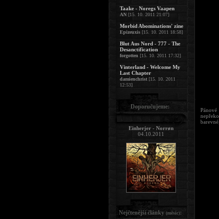
Taake - Noregs Vaapen
AN
[15. 10. 2011 21:07]
Morbid Abominations' zine
Epizeuxis
[15. 10. 2011 18:58]
Blut Aus Nord - 777 - The
Desanctification
forgotten
[15. 10. 2011 17:32]
Vinterland - Welcome My
Last Chapter
damienchrist
[15. 10. 2011
12:53]
Doporučujeme:
Pánové 
nepřeko
barevné,
Einherjer - Norrøn
04.10.2011
Nejčtenější články
:
(měsíc)