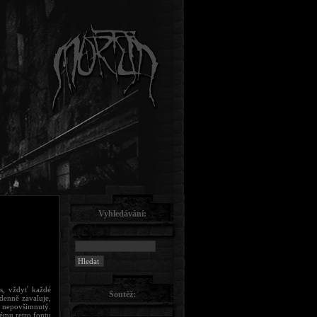
Vyhledávání:
as, vždyť každé
Soutěž:
denně zavaluje,
y nepovšimnutý.
nému retro fontu