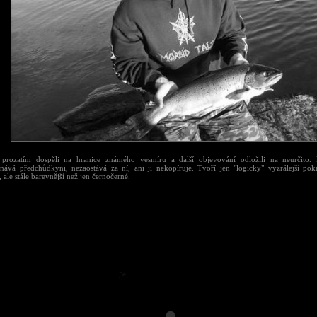
prozatím dospěli na hranice známého vesmíru a další objevování odložili na neurčito.
nává předchůdkyni, nezaostává za ní, ani ji nekopíruje. Tvoří jen "logicky" vyzrálejší po
 ale stále barevnější než jen černočerné.