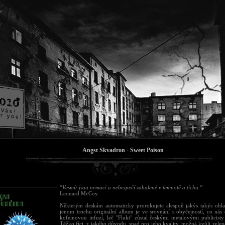
Angst Skvadron - Sweet Poison
"Vesmír jsou nemoci a nebezpečí zahalené v temnotě a tichu."
Leonard McCoy
Některým deskám automaticky prorokujete alespoň jakýs takýs ohl
jenom trochu originální album je ve srovnání s obyčejností, co nás 
kofeinovou infuzí, leč "Flukt" zůstal českými metalovými publicist
Těžko říci, z jakého důvodu, snad pro jeho kvality, možná kvůli zele