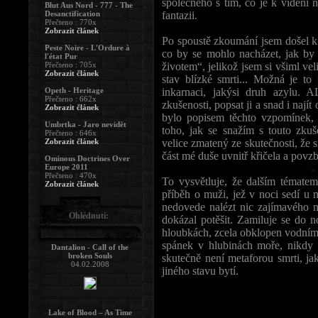
společného s tím, co je k vidění 
Blut Aus Nord - 777 - The
Desanctification
fantazii.
Přečteno : 770x
Zobrazit článek
Po spoustě zkoumání jsem došel k
Peste Noire - L'Ordure à
co by se mohlo nacházet, jak by
l'état Pur
Přečteno : 705x
životem“, jelikož jsem si všiml vel
Zobrazit článek
stav blízké smrti... Možná je to
Opeth - Heritage
inkarnaci, jakýsi druh azylu. 
Přečteno : 662x
zkušenosti, popsat ji a snad i na
Zobrazit článek
bylo popisem těchto vzpomínek,
Umbrtka - Jaro nevidět
toho, jak se snažím s touto zku
Přečteno : 646x
Zobrazit článek
velice zmatený ze skutečnosti, že s
část mé duše uvnitř křičela a povz
Ominous Doctrines Over
Europe 2011
Přečteno : 470x
To vysvětluje, že dalším témate
Zobrazit článek
příběh o muži, jež v noci sedí u 
nedovede nalézt nic zajímavého n
Ohlédnutí:
dokázal potěšit. Zamiluje se do 
hloubkách, zcela obklopen vodními
spánek v hlubinách moře, nikdy s
Dantalion - Call of the
broken Souls
skutečně není metaforou smrti, jak
04.02.2008
jiného stavu bytí.
Lake of Blood – As Time