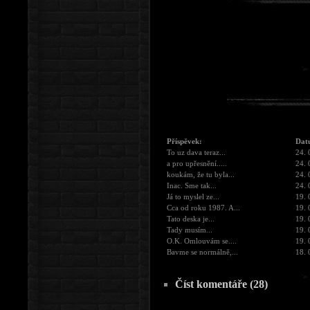
Příspěvek:
Dat
To uz dava teraz...
24. 
a pro upřesnění.....
24. 
koukám, že tu byla...
24. 
Inac. Sme tak...
24. 
Já to myslel ze...
19. 
Cca od roku 1987. A...
19. 
Tato deska je...
19. 
Tady musím...
19. 
O.K. Omlouvám se....
19. 
Bavme se normálně,...
18. 
Číst komentáře (28)