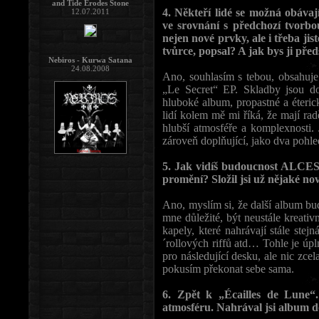
and Tide Erodes Stone
4. Někteří lidé se možná obávaj
12.07.2011
ve srovnání s předchozí tvorbou
nejen nové prvky, ale i třeba ji
tvůrce, popsal? A jak bys ji před
Nebiros - Kurwa Satana
24.08.2008
Ano, souhlasím s tebou, obsahuje
„Le Secret“ EP. Skladby jsou do
hluboké album, propastné a éterick
lidí kolem mě mi říká, že mají ra
hlubší atmosféře a komplexnosti. 
zároveň doplňující, jako dva pohle
5. Jak vidíš budoucnost ALCEST
promění? Složil jsi už nějaké no
Ano, myslím si, že další album bud
mne důležité, být neustále kreativ
kapely, které nahrávají stále stej
´rollových riffů atd… Tohle je úp
pro následující desku, ale nic zce
pokusím překonat sebe sama.
6. Zpět k „Écailles de Lune“.
atmosféru. Nahrával jsi album d