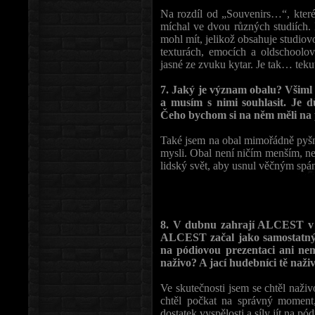
Na rozdíl od „Souvenirs…“, které
míchal ve dvou různých studiích. 
mohl mít, jelikož obsahuje studiovo
texturách, emocích a oldschoolo
jasné ze zvuku kytar. Je tak… teku
7. Jaký je význam obalu? Všiml 
a musím s nimi souhlasit. Je d
Čeho bychom si na něm měli na 
Také jsem na obal mimořádně pyšný
mysli. Obal není ničím menším, než
lidský svět, aby usnul věčným sp
8. V dubnu zahrají ALCEST v Č
ALCEST začal jako samostatný p
na pódiovou prezentaci ani nem
naživo? A jací hudebníci tě naži
Ve skutečnosti jsem se chtěl naži
chtěl počkat na správný moment,
dostatek vyspělosti a síly jít na p