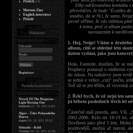
Poslech
(14)
Díky udržovanému kontaktu s 
Mortem Zine
přesvědčen, že bude "Écailles de 
English interviews
snadno, dá se říci, že samy. Nei
Přátelé
pevně věříme, že vás vtáhnou pln
k tomu, proč si album posle
navnazením k navštívení
Přihlášení:
1. Hoj, Neige! Vítám u druhého
Uživatel:
album, cítíš se ohledně této skut
datem vydání, jako jsou koncert
Heslo:
Hola, Fastrede, doufám, že se má
Prophecy postarají o nádherná vyd
Registrace
do rukou. Na nahrávce jsem tvrdě
se jedná o velice „cizí“ počin, jel
Teď už se jen těším, až vycestuji z
Poslední komentáře:
2. Řekl bych, že už nejsi ten s
Wreck Of The Hesperus -
jsi během posledních třech let n
Light Rotting Out
Dalihrob
[17. 10. 2011 0:42]
Částečně máš pravdu, ano. Víš, „
Algor - Úder Pohanského
Hnevu
2002-2006. Bylo mi 18-19 let, a
dagon
[16. 10. 2011 18:51]
člověkem jako před 5 lety. Mohu
Sólstafir - Köld
pozitivnější, možná až naivní, a
Victimer
[16. 10. 2011 16:44]