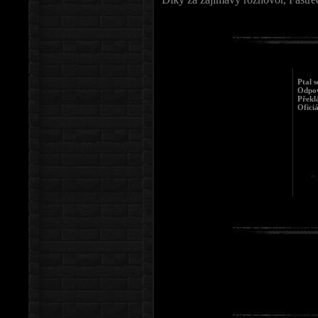
Ptal 
Odpov
Překl
Ofici