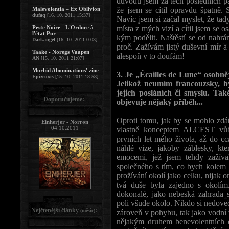
důvodů jsem za těch posledních pár 
Malevolentia – Ex Oblivion
že jsem se cítil opravdu špatně.
dufaq
[16. 10. 2011 15:37]
Navíc jsem si začal myslet, že tad
Peste Noire - L'Ordure à
místa z mých vizí a cítil jsem se 
l'état Pur
kým podělit. Naštěstí se od nahr
Darkangel
[16. 10. 2011 0:03]
proč. Zažívám jistý duševní mír 
Taake - Noregs Vaapen
alespoň v to doufám!
AN
[15. 10. 2011 21:07]
Morbid Abominations' zine
3. Je „Écailles de Lune“ osob
Epizeuxis
[15. 10. 2011 18:58]
Jelikož neumím francouzsky, b
jejich posláních či smyslu. Ta
Doporučujeme:
objevuje nějaký příběh...
Oproti tomu, jak by se mohlo zdát
Einherjer - Norrøn
04.10.2011
vlastně konceptem ALCEST vůbe
prvních let mého života, až do cc
náhlé vize, jakoby záblesky, kt
emocemi, jež jsem tehdy zažív
společného s tím, co bych kolem s
prožívání okolí jako celku, nijak 
tvá duše byla zajedno s okolí
dokonalé, jako nebeská zahrada 
poli všude okolo. Nikdo si nedoved
Nejčtenější články
:
(měsíc)
zároveň v pohybu, tak jako vodní 
nějakým druhem benevolentních d