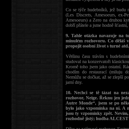
Co se týče hudebníků, jež budu m
(Les Discrets, Amesoeurs, ex-Pe
Amesoeurs) a Zero na druhou kyt
dobří přátele a jsme hodně šťastní
9. Tahle otázka navazuje na tu
minulém rozhovoru. Co děláš v
propojit osobní život s turné atd
Většinu času trávím s hudebními
studoval na konzervatoři klasicko
Kromě toho jsem jako ostatní. Rád 
chodím do restaurací (miluju do
Nemůžu se dočkat, až se zlepší po
jarní dny.
10. Nechci se tě tázat na nez
rozhovor, Neige. Řeknu jen je
Autre Monde“, jsem se po někol
bylo jako vzpomínka na ni. A n
jsou ty vzpomínky zpět. Nevím, 
rozhodně jistý; hudba ALCEST j
Díky za zajímavý rozhovor, Fastred