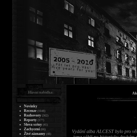
Hlavní nabídka:
Alc
Novinky
Recenze
(1648)
Rozhovory
(362)
Reporty
(177)
Slova scény
(41)
Zachycení
(66)
Vydání alba ALCEST bylo pro větši
Živé záznamy
(48)
jsme sáhli po historicky druhém 