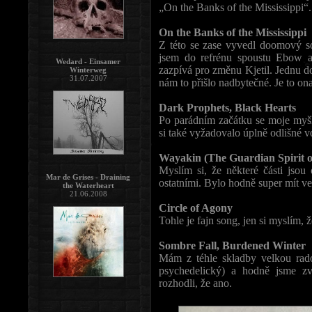
„On the Banks of the Mississippi“.
On the Banks of the Mississippi
Z této se zase vyvedl doomový so
jsem do refrénu spoustu Ebow a 
Wedard - Einsamer
zazpívá pro změnu Kjetil. Jednu d
Winterweg
31.07.2007
nám to přišlo nadbytečné. Je to on
Dark Prophets, Black Hearts
Po parádním začátku se moje myšlen
si také vyžadovalo úplně odlišné v
Wayakin (The Guardian Spirit o
Myslím si, že některé části jsou
Mar de Grises - Draining
ostatními. Bylo hodně super mít ve
the Waterheart
21.06.2008
Circle of Agony
Tohle je fajn song, jen si myslím,
Sombre Fall, Burdened Winter
Mám z téhle skladby velkou radost
psychedelický) a hodně jsme zv
rozhodli, že ano.