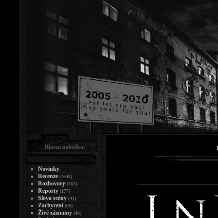
Hlavní nabídka:
Novinky
Recenze
(1648)
Rozhovory
(362)
Reporty
(177)
Slova scény
(41)
Zachycení
(66)
Živé záznamy
(48)