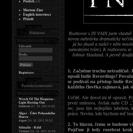
Poslech
(14)
Mortem Zine
English interviews
Přátelé
Přihlášení:
Rozhovor s IN VAIN jsem vlastně a
novou nahrávku dramaticky nečeka
já ho zkusil a našel v něm mnoh
Uživatel:
samotnými tvůrci. K rozhovoru se m
Johnar Haaland. A pevně doufám,
Heslo:
1. Začněme trochu netradičně. 
Registrace
upsali Indie Recordings? Považu
se podíváš na přístup Indie Rec
Poslední komentáře:
každého člověka zajímavá, jak si 
Určitě. Ale dovol mi tě opravit. P
Wreck Of The Hesperus -
první smlouva. Avšak naše CD „T
Light Rotting Out
Dalihrob
[17. 10. 2011 0:42]
rec. jsou tím nejlepším labelem
práce. Nevím, kde bychom teď bez n
Algor - Úder Pohanského
Hnevu
dagon
[16. 10. 2011 18:51]
2. To hlavní, čemu se budeme v
Sólstafir - Köld
Pojďme ji tedy rozebrat krok 
Victimer
[16. 10. 2011 16:44]