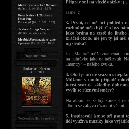
Připrav se i na vlezlé otázky :)…
Malevolentia – Ex Oblivion
dufaq
[16. 10. 2011 15:37]
Jasně. :)
Peste Noire - L'Ordure à
l'état Pur
3. První, co mě při pohledu na
Darkangel
[16. 10. 2011 0:03]
rozhodně mělo být! Co bys nám
Taake - Noregs Vaapen
jako brána na cestě do jiného 
AN
[15. 10. 2011 21:07]
kráčeli okolo, ale jen ty jsi mě
Morbid Abominations' zine
myšlenka?
Epizeuxis
[15. 10. 2011 18:58]
Jo. „Mantra“ může znamenat spous
Doporučujeme:
na nahrávku jako na náš zvuk. Na 
„mantry“ – našeho zvuku.
Einherjer - Norrøn
04.10.2011
4. Obal je určitě svázán s něja
Můžeme v tomto případě mluvit
která svazuje skladby dohro
vyvíjí se různými směry?
Na album se žádný koncept neb
album se zabývá různými věcmi.
5. Inspirovali jste se při psaní
Nejčtenější články
:
(měsíc)
lidí využívá muziky jako vyjádř