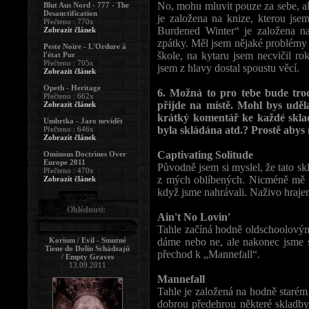
No, mohu mluvit pouze za sebe, al
Blut Aus Nord - 777 - The
Desanctification
je založena na knize, kterou js
Přečteno : 770x
Burdened Winter“ je založena n
Zobrazit článek
zpátky. Měl jsem nějaké problémy 
Peste Noire - L'Ordure à
škole, na kytaru jsem necvičil r
l'état Pur
Přečteno : 705x
jsem z hlavy dostal spoustu věcí.
Zobrazit článek
Opeth - Heritage
6. Možná to pro tebe bude tro
Přečteno : 662x
přijde na místě. Mohl bys uděl
Zobrazit článek
krátký komentář ke každé sklad
Umbrtka - Jaro nevidět
byla skládána atd.? Prostě abys 
Přečteno : 646x
Zobrazit článek
Captivating Solitude
Ominous Doctrines Over
Europe 2011
Původně jsem si myslel, že tato skl
Přečteno : 470x
z mých oblíbených. Nicméně mě m
Zobrazit článek
když jsme nahrávali. Naživo hraje
Ohlédnutí:
Ain't No Lovin'
Tahle začíná hodně oldschoolovým
Korium / Evil - Smutné
dáme nebo ne, ale nakonec jsme se
Tiene do Dolín Schádzajú
přechod k „Mannefall“.
/ Empty Graves
13.09.2011
Mannefall
Tahle je založená na hodně starém r
dobrou předehrou některé skladby.