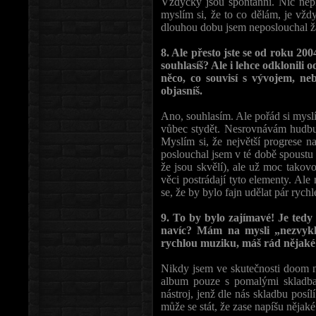
Vždycky jsou spontánní. Nic neplá
myslím si, že to co dělám, je vž
dlouhou dobu jsem neposlouchal žá
8. Ale přesto jste se od roku 20
souhlasíš? Ale i lehce odklonili o
něco, co souvisí s vývojem, ne
objasníš.
Ano, souhlasím. Ale pořád si mysl
vůbec stydět. Nesrovnávám hudbu p
Myslím si, že největší progrese n
poslouchal jsem v té době spoustu 
že jsou skvělí), ale už moc tak
věci postrádají tyto elementy. Ale
se, že by bylo fajn udělat pár rych
9. To by bylo zajímavé! Je tedy
navíc? Mám na mysli „nezvyklé
rychlou muziku, máš rád nějaké
Nikdy jsem ve skutečnosti doom ne
album pouze s pomalými skladba
nástroj, jenž dle nás skladbu posí
může se stát, že zase napíšu nějaké