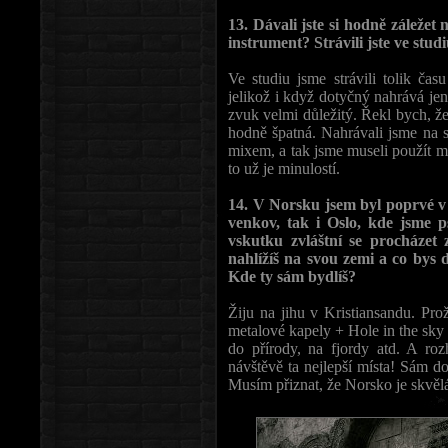
13. Dávali jste si hodně záleže
instrument? Strávili jste ve stud
Ve studiu jsme strávili tolik ča
jelikož i když dotyčný nahrává jen 
zvuk velmi důležitý. Řekl bych, ž
hodně špatná. Nahrávali jsme na 
mixem, a tak jsme museli použít mi
to už je minulostí.
14. V Norsku jsem byl poprvé v 
venkov, tak i Oslo, kde jsme ps
vskutku zvláštní se procházet 
nahlížíš na svou zemi a co bys d
Kde ty sám bydlíš?
Žiju na jihu v Kristiansandu. Pro
metalové kapely + Hole in the sky 
do přírody, na fjordy atd. A ro
návštěvě ta nejlepší místa! Sám d
Musím přiznat, že Norsko je skvěl