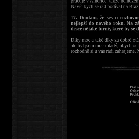
pracuje v Americe, takže nemůžeme
Navíc bych se rád podíval na Braz
17. Doufám, že ses u rozhovor
nejlepší do nového roku. Na zá
desce nějaké turné, které by se
Díky moc a také díky za dobré otá
ale byl jsem moc mladý, abych ochu
rozhodně si u vás rádi zahrajeme. 
Ptal 
Odpov
Překl
Ofici