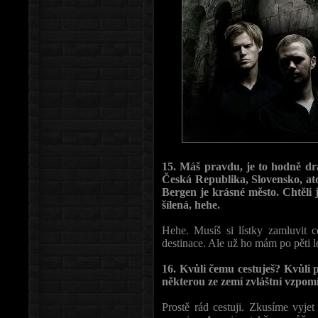
15. Máš pravdu, je to hodně dra
Česká Republika, Slovensko, atd.
Bergen je krásné město. Chtěli 
šílená, hehe.
Hehe. Musíš si lístky zamluvit c
destinace. Ale už ho mám po pěti l
16. Kvůli čemu cestuješ? Kvůli
některou ze zemí zvláštní vzpo
Prostě rád cestuji. Zkusíme vyj