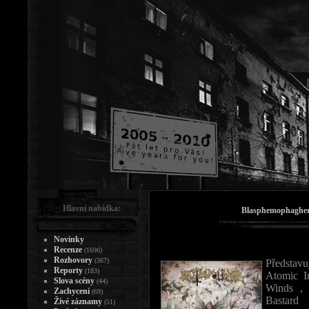
Hlavní nabídka:
Blasphemophagher
Novinky
Recenze
(1696)
Rozhovory
(367)
Předsta
Reporty
(183)
Atomic I
Slova scény
(44)
Winds , 
Zachycení
(69)
Bastar
Živé záznamy
(51)