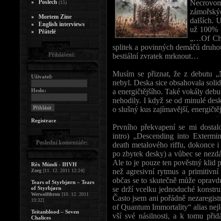
Poslech
Necrovom
(15)
zámořský
Mortem Zine
dalších. 
English interviews
už 100% p
Přátelé
„…Of Cha
splitek a povinných demáčů druhou
Přihlášení:
bestiální zvratek mrknout…
Musím se přiznat, že z debutu „
Uživatel:
nebyl. Deska sice obsahovala solidn
Heslo:
a energičtějšího. Také vokály debut
nehodily. I když se od minulé desk
o slušný kus zajímavější, energičtěj
Registrace
Prvního překvapení se mi dostal
intro) „Descending into Extermi
Poslední komentáře:
death metalového riffu, dokonce i
po zbytek desky) a vůbec se n
Ale to je pouze ten pověstný klid 
Rêx Mündi - IHVH
než agresivní rytmus a primitivní
Zorg
[11. 12. 2011 12:24]
občas se to skutečně může opravdu
Tears of Styrbjørn – Tears
of Styrbjørn
se drží vcelku jednoduché konstruk
Werwolfthron
[10. 12. 2011
Často jsem ani pořádně nezaregist
19:32]
of Quantum Immortality“ alias nejl
Teitanblood – Seven
vší své násilnosti, a k tomu přid
Chalices