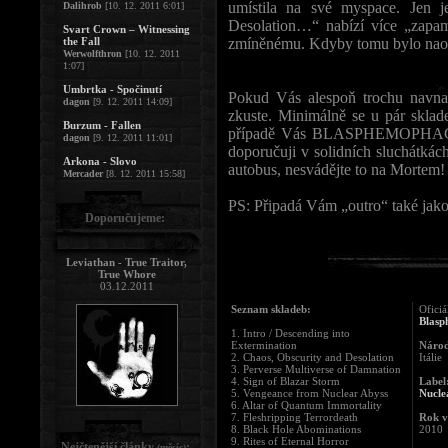
umístila na své myspace. Jen 
Dalihrob
[10. 12. 2011 6:01]
Desolation…“ nabízí více „zapa
Svart Crown – Witnessing
the Fall
zmíněnému. Kdyby tomu bylo naop
Werwolfthron
[10. 12. 2011
1:07]
Umbrtka - Spočinutí
Pokud Vás alespoň trochu navnad
dagon
[9. 12. 2011 14:09]
zkuste. Minimálně se u pár sklad
Burzum - Fallen
případě Vás BLASPHEMOPHAGHER
dagon
[9. 12. 2011 11:01]
doporučuji v solidních sluchátká
Arkona - Slovo
autobus, nesvádějte to na Mortem! 
Mercader
[8. 12. 2011 15:58]
PS: Připadá Vám „outro“ také jak
Doporučujeme:
Leviathan - True Traitor,
True Whore
03.12.2011
Seznam skladeb:
Oficiá
Blasp
1. Intro / Descending into
Extermination
Národ
2. Chaos, Obscurity and Desolation
Itálie
3. Perverse Multiverse of Damnation
4. Sign of Blazar Storm
Label
5. Vengeance from Nuclear Abyss
Nucle
6. Altar of Quantum Immortality
7. Fleshripping Terrordeath
Rok v
8. Black Hole Abominations
2010
9. Rites of Eternal Horror
Nejčtenější články
:
(měsíc)