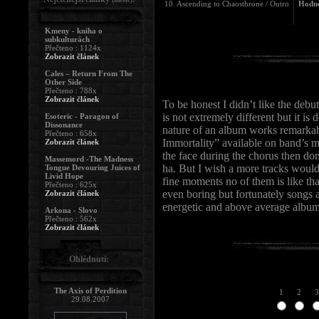
10. Ascending to Chaosthrone / Outro
Hodno
Kmeny - kniha o
subkulturách
Přečteno : 1124x
Zobrazit článek
Cales – Return From The
Other Side
Přečteno : 788x
Zobrazit článek
To be honest I didn’t like the deb
is not extremely different but it is
Esoteric - Paragon of
Dissonance
nature of an album works remarkabl
Přečteno : 658x
Immortality” available on band’s m
Zobrazit článek
the face during the chorus then don
Massemord -The Madness
ha. But I wish a more tracks woul
Tongue Devouring Juices of
Livid Hope
fine moments no of them is like tha
Přečteno : 625x
even boring but fortunately songs a
Zobrazit článek
energetic and above average album.
Arkona - Slovo
Přečteno : 562x
Zobrazit článek
Ohlédnutí:
The Axis of Perdition
1
2
3
29.08.2007