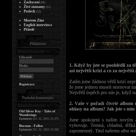
Zachycení
(69)
Živé záznamy
(51)
Poslech
(15)
Mortem Zine
English interviews
Přátelé
Přihlášení:
Uživatel:
1. Když by jste se poohlédli za tě
Heslo:
asi největší krizi a co za největš
Zatím jsme žádnou větší krizí nep
Registrace
že jsme jednou museli stornovat t
Největší úspěch pro nás je, když 
Poslední komentáře:
2. Vaše v pořadí čtvrté album
ohlasy na album? Jak jste s ní
Old Silver Key - Tales of
Wanderings
Epizeuxis
[13. 12. 2011 21:27]
Jsme spokojeni s našim novým a
vyhovuje. Temná, chladná, těžká
Burzum - Fallen
Epizeuxis
[13. 12. 2011 21:26]
zapomenutý. Titul našemu albu sed