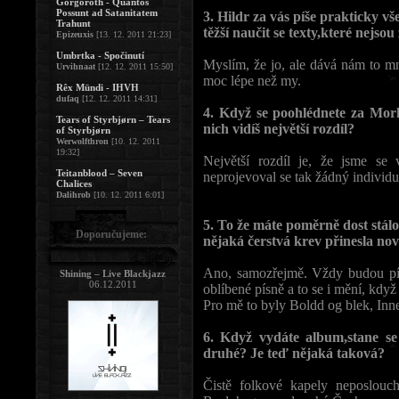
Gorgoroth - Quantos
Possunt ad Satanitatem
3. Hildr za vás píše prakticky 
Trahunt
těžší naučit se texty,které nejsou
Epizeuxis
[13. 12. 2011 21:23]
Umbrtka - Spočinutí
Myslím, že jo, ale dává nám to m
Urvihnaat
[12. 12. 2011 15:50]
moc lépe než my.
Rêx Mündi - IHVH
dufaq
[12. 12. 2011 14:31]
4. Když se poohlédnete za Mo
Tears of Styrbjørn – Tears
nich vidíš největší rozdíl?
of Styrbjørn
Werwolfthron
[10. 12. 2011
19:32]
Největší rozdíl je, že jsme se 
Teitanblood – Seven
neprojevoval se tak žádný individu
Chalices
Dalihrob
[10. 12. 2011 6:01]
5. To že máte poměrně dost stál
Doporučujeme:
nějaká čerstvá krev přinesla no
Ano, samozřejmě. Vždy budou pís
Shining – Live Blackjazz
06.12.2011
oblíbené písně a to se i mění, kdy
Pro mě to byly Boldd og blek, Innes
6. Když vydáte album,stane se 
druhé? Je teď nějaká taková?
Čistě folkové kapely neposlou