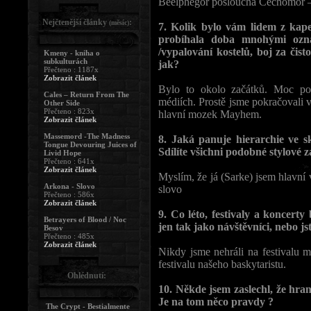
Beelphegor poslouchá Čechomor – 
Nejčtenější články
:
(měsíc)
7. Kolik bylo vám lidem z kape
probíhala doba mnohými ozna
/vypalování kostelů, boj za čisto
Kmeny - kniha o
subkulturách
jak?
Přečteno : 1187x
Zobrazit článek
Bylo to okolo začátků. Moc po
Cales – Return From The
médiích. Prostě jsme pokračovali 
Other Side
Přečteno : 823x
hlavní mozek Mayhem.
Zobrazit článek
Massemord -The Madness
8. Jaká panuje hierarchie ve 
Tongue Devouring Juices of
Sdílíte všichni podobné stylové 
Livid Hope
Přečteno : 641x
Zobrazit článek
Myslím, že já (Sarke) jsem hlavní
Arkona - Slovo
slovo
Přečteno : 586x
Zobrazit článek
9. Co léto, festivaly a koncert
Betrayers of Blood / Noc
jen tak jako návštěvníci, nebo js
Besov
Přečteno : 485x
Zobrazit článek
Nikdy jsme nehráli na festivalu
festivalu našeho baskytaristu.
Ohlédnutí:
10. Někde jsem zaslechl, že hra
Je na tom něco pravdy ?
The Crypt - Bestialmente