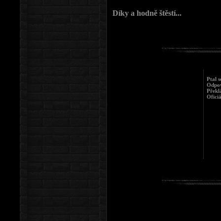
Díky a hodně štěstí...
Ptal s
Odpov
Překl
Oficiá