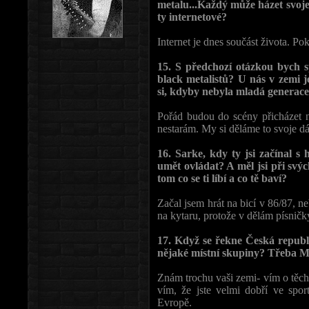
metalu...Každý může házet svoje 
ty internetové?
Internet je dnes součást života. P
15. S předchozí otázkou bych sp
black metalistů? U nás v zemi j
si, kdyby nebyla mladá generace,
Pořád budou do scény přicházet no
nestarám. My si děláme to svoje dá
16. Sarke, kdy ty jsi začínal s 
umět ovládat? A měl jsi při svý
tom co se ti líbí a co tě baví?
Začal jsem hrát na bicí v 86/87, 
na kytaru, protože v dělám písničk
17. Když se řekne Česká republi
nějaké místní skupiny? Třeba M
Znám trochu vaši zemi- vím o těch
vím, že jste velmi dobří ve spo
Evropě.