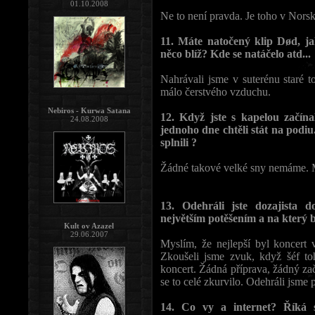
01.10.2008
Ne to není pravda. Je toho v Nors
11. Máte natočený klip Død, ja
něco blíž? Kde se natáčelo atd...
Nahrávali jsme v suterénu staré 
málo čerstvého vzduchu.
Nebiros - Kurwa Satana
12. Když jste s kapelou začínal
24.08.2008
jednoho dne chtěli stát na podiu.
splnili ?
Žádné takové velké sny nemáme. Mo
13. Odehráli jste dozajista 
největším potěšením a na který 
Kult ov Azazel
29.06.2007
Myslím, že nejlepší byl koncert
Zkoušeli jsme zvuk, když šéf to
koncert. Žádná příprava, žádný zač
se to celé zkurvilo. Odehráli jsme p
14. Co vy a internet? Říká s