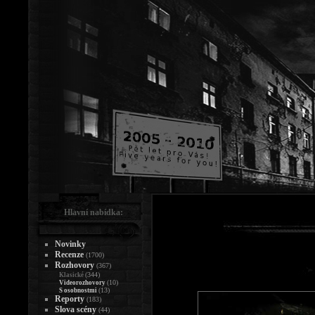
Hlavní nabídka:
Novinky
Recenze
(1700)
Rozhovory
(367)
(344)
Klasické
(10)
Videorozhovory
(13)
S osobnostmi
Reporty
(183)
Slova scény
(44)