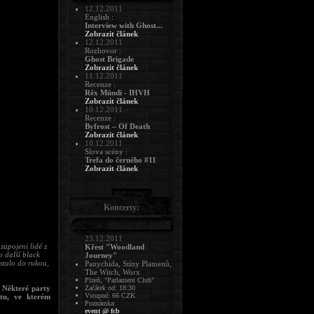
12.12.2011
English :
Interview with Ghost...
Zobrazit článek
12.12.2011
Rozhovor :
Ghost Brigade
Zobrazit článek
11.12.2011
Recenze :
Rêx Mündi - IHVH
Zobrazit článek
10.12.2011
Recenze :
Byfrost – Of Death
Zobrazit článek
10.12.2011
Slova scény :
Trefa do černého #11
Zobrazit článek
Koncerty:
23.12.2011
zapojeni lidé z
Křest "Woodland
o další black
Journey"
stalo do rukou,
Panychida, Stíny Plamenů,
The Witch, Worx
Plzeň, "Parlament Club"
. Některé party
Začátek od: 18:30
Vstupné: 66 CZK
tu, ve kterém
Poznámka:
event @ fcb