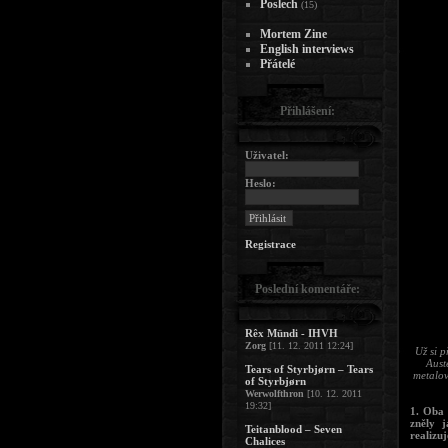
Poslech
(15)
Mortem Zine
English interviews
Přátelé
Přihlášení:
Uživatel:
Heslo:
Registrace
Poslední komentáře:
Rêx Mündi - IHVH
Zorg
[11. 12. 2011 12:24]
Už si p
Aust
Tears of Styrbjørn – Tears
metalov
of Styrbjørn
Werwolfthron
[10. 12. 2011
19:32]
1. Oba 
zněly 
Teitanblood – Seven
realizu
Chalices