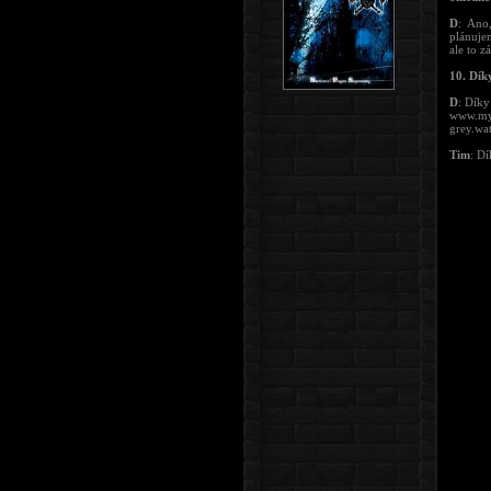
D
: Ano
plánuje
ale to z
10. Dík
D
: Díky
www.my
grey.wa
Tim
: Dí