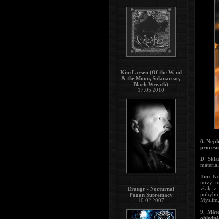
Kim Larsen (Of the Wand
& the Moon, Solanaceae,
Black Wreath)
17.05.2010
8. Nejd
procesu
D
: Skla
materiá
Tim
: K
nový, mu
však z 
Draugr - Nocturnal
pohybuj
Pagan Supremacy
Myslím,
10.02.2007
9. Máte
ohledně