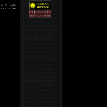
ejší. Po vydání
ucnu hrál živě,