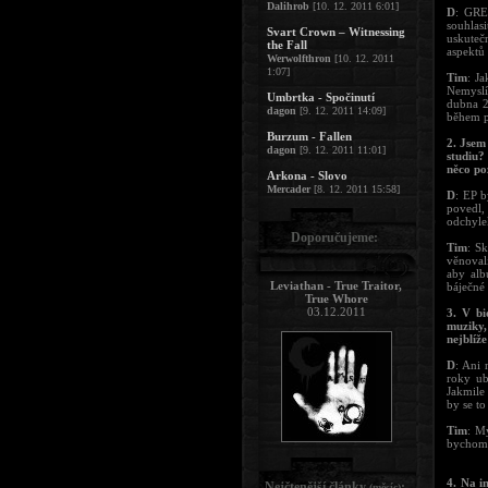
Dalihrob
[10. 12. 2011 6:01]
D
: GRE
souhlas
Svart Crown – Witnessing
uskuteč
the Fall
aspektů 
Werwolfthron
[10. 12. 2011
1:07]
Tim
: J
Nemyslí
Umbrtka - Spočinutí
dubna 2
dagon
[9. 12. 2011 14:09]
během p
Burzum - Fallen
2. Jsem
dagon
[9. 12. 2011 11:01]
studiu?
něco po
Arkona - Slovo
Mercader
[8. 12. 2011 15:58]
D
: EP b
povedl, 
odchyle
Doporučujeme:
Tim
: Sk
věnoval
aby alb
Leviathan - True Traitor,
báječné 
True Whore
03.12.2011
3. V b
muziky,
nejblíž
D
: Ani 
roky ub
Jakmile
by se t
Tim
: M
bychom 
4. Na i
Nejčtenější články
:
(měsíc)