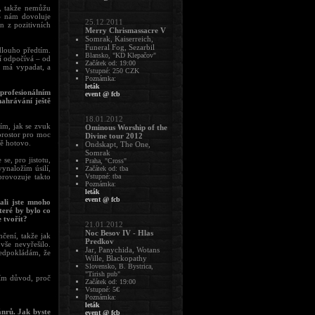
ď, takže nemůžu
S nám dovoluje
25.12.2011
n z pozitivních
Merry Chrismassacre V
Somrak, Kaiserreich,
Funeral Fog, Sezarbil
dlouho předtím.
Blansko, "KD Klepačov"
í odpočívá – od
Začátek od: 19:00
k má vypadat, a
Vstupné: 250 CZK
Poznámka:
leták
 profesionálním
event @ fcb
nahrávání ještě
18.01.2012
ím, jak se zvuk
Ominous Worship of the
 prostor pro moc
Divine tour 2012
ně hotovo.
Ondskapt, The One,
Somrak
se, pro jistotu,
Praha, "Cross"
ynaložím úsilí,
Začátek od: tba
provozuje takto
Vstupné: tba
Poznámka:
leták
event @ fcb
ali jste mnoho
teré by bylo co
 tvořit?
21.01.2012
Noc Besov IV - Hlas
čení, takže jak
Predkov
vše nevyřešilo.
Jar, Panychida, Wotans
ředpokládám, že
Wille, Blackopathy
Slovensko, B. Bystrica,
"Tirish pub"
dím důvod, proč
Začátek od: 19:00
Vstupné: 5€
Poznámka:
leták
ánrů. Jak byste
event @ fcb