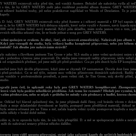
Y WATERS existovali roky před tím, než vznikli Austere. Bohužel ale nahrávka vyšla až te
it s tím, že by GREY WATERS zněli jako rozšířené poslední album Austere. GREY WATER
nit některé hudební touhy, jež nelze praktikovat například ve Woods of Desolation. To je jede
kapely.
ak D. řekl, GREY WATERS existovali roky před Austere a i některý materiál z EP byl napsán 
m si, že by GREY WATERS byli sběrnou nápadů, které nelze využít v Austere, navíc kapela nyn
008 nebyl složen žádný nový materiál. Když píšu skladbu, mám zcela jasnou vizi o tom, ja
rvních několika sekund vím, že se bude jednat o song pro GREY WATERS.
 velmi spokojen se zvukem. Je silný, čistý, ale zároveň atmosférický. Nahrávali jste album v
 Když jste vstoupili do studia, byla veškerá hudba kompletně připravená, nebo jste během 
změnili? Jak dlouho jste nahráváním strávili?
ylo nahráno s člověkem jménem Tim Grose v jeho SLS studiu a jsme velmi spokojeni nejen s t
ale i pohodou s kterou jsme pracovali. Do studia jsme vstoupili raději připraveni, takže nebyl
k od originálních představ, jež jsme měli při před-produkci. Cca po pěti dnech bylo EP komplet
utečně jsme byli skvěle připraveni, když jsme se chystali EP zaznamenat. Docela dost času jsme 
i před-produkci. Co se mě týče, nejsem moc velkým příznivcem domácích nahrávek. Raději v
um vzniklo v profesionálním prostředí, a jsem velmi rád, že Tim Grose, můj skvělý přítel, 
studio.
iografii jsem četl, že uplynulé roky byly pro GREY WATERS komplikované. Zkomponov
 která však byla posléze několikrát předělána. Jak tomu lze rozumět? Hledali jste vyznění, k
e vašim představám, nebo se nějak v průběhu let měnily vaše představy o hudbě, kterou chcete
ne. Odklad byl hlavně způsobený tím, že jsme přijímali další členy, což bránilo věcem v dokon
íhaly a moje skladatelské dovednosti se lepšily, postupně jsem předělával materiál, dokud se 
 byla sestava očesaná jen na Tima a mě, začala kapela velmi rychle postupovat kupředu a nep
o mělo někdy v brzké době měnit.
yslím si, že to opravdu bylo tím, že nás bylo přespříliš. D. a mě se spolupracuje dobře a nevi
měli do nahrávací sestavy přibírat někoho dalšího.
nternetu jsem viděl spoustu přirovnání, stejně jako zařazení kapely do určitých hudebních ž