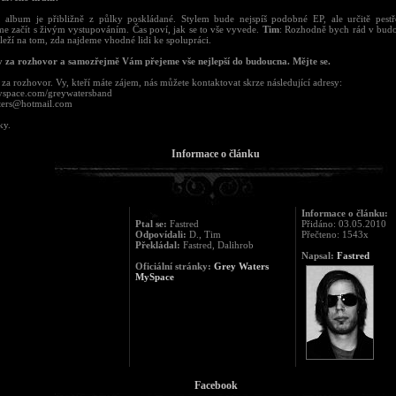
, album je přibližně z půlky poskládané. Stylem bude nejspíš podobné EP, ale určitě pestř
me začít s živým vystupováním. Čas poví, jak se to vše vyvede.
Tim
: Rozhodně bych rád v budo
áleží na tom, zda najdeme vhodné lidi ke spolupráci.
y za rozhovor a samozřejmě Vám přejeme vše nejlepší do budoucna. Mějte se.
 za rozhovor. Vy, kteří máte zájem, nás můžete kontaktovat skrze následující adresy:
space.com/greywatersband
ters@hotmail.com
ky.
Informace o článku
Informace o článku:
Ptal se:
Fastred
Přidáno: 03.05.2010
Odpovídali:
D., Tim
Přečteno: 1543x
Překládal:
Fastred, Dalihrob
Napsal:
Fastred
Oficiální stránky:
Grey Waters
MySpace
Facebook