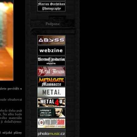
Podpora:
ůžete povědět o
 bude obsahovat
ebylo třeba psát
at. Na albu bude
vého materiálu
 ji dolaďujeme.
é nějaké plány