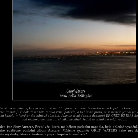
řesně nevzpomínám, kdy jsem poprvé spatřil informace o tom, že vznikla nová kapela, v které jsou 
ere. Pamatuji si však, že mě tato zpráva velmi potěšila, a to hlavně proto, že se nemělo jednat jen 
ou kapelu, v které by tito pánové působili. Jakmile se mi dostalo debutové EP GREY WATERS do
nad rozhovorem jsem ani chvilku neváhal. Jedná se vskutku o svěží vodu...
dva jste členy Austere. První věc, která mě během poslechu napadla, byla ohledně vyznění
jako rozšířené poslední album Austere. Můžeme rozumět GREY WATERS jako projek
jete myšlenky, které v Austere či jiných kapelách nemůžete?