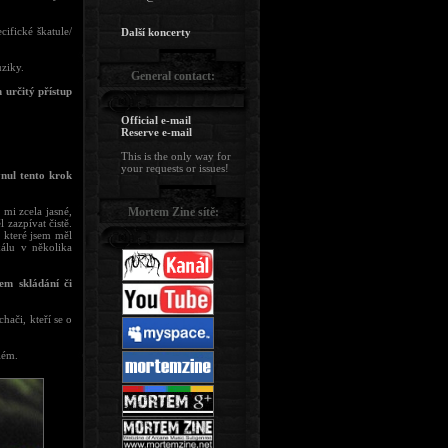
ifické škatule/
Další koncerty
ziky.
General contact:
 určitý přístup
Official e-mail
Reserve e-mail
This is the only way for
your requests or issues!
ynul tento krok
mi zcela jasné,
Mortem Zine sítě:
 zazpívat čistě.
, které jsem měl
álu v několika
em skládání či
hači, kteří se o
lém.