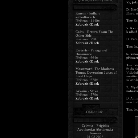
Vy, jak
D
: Neví
Kmeny - kniha o
žánru, n
subkulturách
Přečteno : 1140x
Tim
: S
Zobrazit článek
5. A co
Cales – Return From The
k albu?
Other Side
Přečteno : 798x
D
: Věří
Zobrazit článek
Tim
: Jo
Esoteric - Paragon of
Dissonance
6. Voká
Přečteno : 664x
přirozen
Zobrazit článek
Tim
: V
Massemord -The Madness
že do sk
Tongue Devouring Juices of
Vyžaduje
Livid Hope
mezitím
Přečteno : 628x
skladbá
Zobrazit článek
7. Mysl
Arkona - Slovo
nahráv
Přečteno : 570x
Zobrazit článek
D
: Ani 
naši hu
Tim
: Je
Ohlédnutí:
Celestia - Frigidiis
Apotheosia: Abstinencia
Genesis
01.03.2008