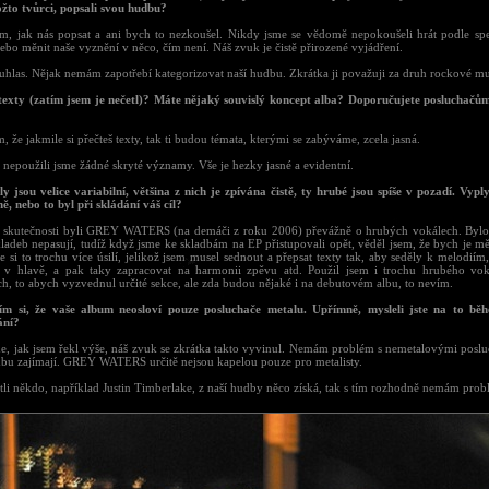
ožto tvůrci, popsali svou hudbu?
m, jak nás popsat a ani bych to nezkoušel. Nikdy jsme se vědomě nepokoušeli hrát podle spec
ebo měnit naše vyznění v něco, čím není. Náš zvuk je čistě přirozené vyjádření.
ouhlas. Nějak nemám zapotřebí kategorizovat naší hudbu. Zkrátka ji považuji za druh rockové mu
 texty (zatím jsem je nečetl)? Máte nějaký souvislý koncept alba? Doporučujete posluchačům
m, že jakmile si přečteš texty, tak ti budou témata, kterými se zabýváme, zcela jasná.
, nepoužili jsme žádné skryté významy. Vše je hezky jasné a evidentní.
ly jsou velice variabilní, většina z nich je zpívána čistě, ty hrubé jsou spíše v pozadí. Vypl
ě, nebo to byl při skládání váš cíl?
e skutečnosti byli GREY WATERS (na demáči z roku 2006) převážně o hrubých vokálech. Bylo 
ladeb nepasují, tudíž když jsme ke skladbám na EP přistupovali opět, věděl jsem, že bych je měl
 si to trochu více úsilí, jelikož jsem musel sednout a přepsat texty tak, aby seděly k melodiím
 v hlavě, a pak taky zapracovat na harmonii zpěvu atd. Použil jsem i trochu hrubého vok
ch, to abych vyzvednul určité sekce, ale zda budou nějaké i na debutovém albu, to nevím.
ím si, že vaše album neosloví pouze posluchače metalu. Upřímně, mysleli jste na to běh
ání?
ne, jak jsem řekl výše, náš zvuk se zkrátka takto vyvinul. Nemám problém s nemetalovými posluc
dbu zajímají. GREY WATERS určitě nejsou kapelou pouze pro metalisty.
stli někdo, například Justin Timberlake, z naší hudby něco získá, tak s tím rozhodně nemám prob