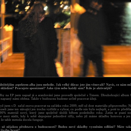
ůležitějším aspektem alba jsou melodie. Jak velký důraz jste jim věnovali? Navíc, co nám m
 skládání? Pracujete spontánně? Jako tým nebo každý sám? Kdo je aktivnější?
dby na EP jsem napsal já a aranžování jsme provedli společně s Timem. Dlouhohrající album
l napsaný námi oběma. Takže v budoucnu budeme určitě pracovat úžeji.
dyž jsem s D. začal znova pracovat na začátku roku 2009, měl už dost materiálu připraveného. N
seli jsme ten stávající jen trochu vytřídit a vybrat, co podle nás bylo nejlepší, a poté to předěl
90% materiál nový, který jsme společně složili během posledního roku. Zatím se psaní no
e mezi stádii, kdy k sobě slepujeme jednotlivé riffy, nebo již máme skladbu hotovou a jen
 že tahle metoda docela funguje.
 už nějakou představu o budoucnosti? Budou nové skladby vyzněním odlišné? Máte tak
 živého hraní?