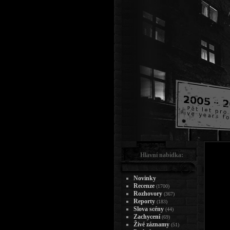
Hlavní nabídka:
Novinky
Recenze
(1700)
Rozhovory
(367)
Reporty
(183)
Slova scény
(44)
Zachycení
(69)
Živé záznamy
(51)