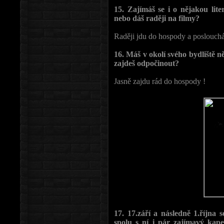
15. Zajímáš se i o nějakou lite
nebo dáš raději na filmy?
Raději jdu do hospody a poslou
16. Máš v okolí svého bydliště 
zajdeš odpočinout?
Jasně zajdu rád do hospody !
17. 17.září a následně 1.října
spolu s ní i pár zajímavý kap