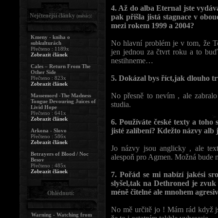
4. Až do alba Eternal jste vydáva
Nejčtenější články
:
pak přišla jistá stagnace v obo
(měsíc)
mezi rokem 1999 a 2004?
Kmeny - kniha o
No hlavní problém je v tom, že To
subkulturách
Přečteno : 1189x
jen jednou za čtvrt roku a to b
Zobrazit článek
nestihneme…
Cales – Return From The
Other Side
5. Dokázal bys říct,jak dlouho 
Přečteno : 823x
Zobrazit článek
No přesně to nevím , ale zabralo
Massemord -The Madness
Tongue Devouring Juices of
studia.
Livid Hope
Přečteno : 641x
Zobrazit článek
6. Používáte české texty a toho 
jisté zalíbení? Kdežto názvy alb j
Arkona - Slovo
Přečteno : 586x
Zobrazit článek
Jo názvy jsou anglicky , ale tex
Betrayers of Blood / Noc
alespoň pro Agmen. Možná bude n
Besov
Přečteno : 485x
Zobrazit článek
7. Pořád se mi nabízí jakési s
slyšel,tak na Dethroned je zvuk č
méně čitelné ale mnohem agresivně
Ohlédnutí:
No mě určitě jo ! Mám rád když js
Warning - Watching from