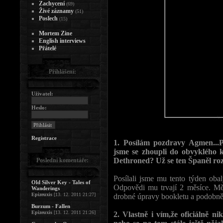
Zachycení
(69)
Živé záznamy
(51)
Poslech
(15)
Mortem Zine
English interviews
Přátelé
Přihlášení:
Uživatel:
Heslo:
Registrace
1. Posílám pozdravy Agmen...P
jsme se zhoupli do obvyklého 
Dethroned? Už se ten Španěl ro
Poslední komentáře:
Posílali jsme mu tento týden obal
Old Silver Key - Tales of
Odpovědi mu trvají 2 měsíce. Měl
Wanderings
Epizeuxis
[13. 12. 2011 21:27]
drobné úpravy bookletu a podobně 
Burzum - Fallen
Epizeuxis
[13. 12. 2011 21:26]
2. Vlastně i vím,že oficiálně n