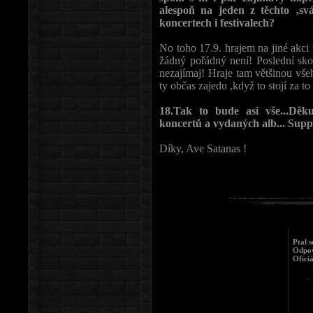
alespoň na jeden z těchto ‚sv
koncertech i festivalech?
No toho 17.9. hrajem na jiné akci 
žádný pořádný není! Poslední skon
nezajímaj! Hraje tam většinou vše
ty občas zajedu ,když to stojí za to 
18.Tak to bude asi vše...Dě
koncertů a vydaných alb... Supp
Díky, Ave Satanas !
Ptal s
Odpov
Oficiá