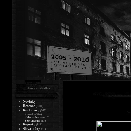
Hlavní nabídka:
Novinky
Recenze
(1700)
Rozhovory
(367)
(344)
Klasické
(10)
Videorozhovory
(13)
S osobnostmi
Reporty
(183)
Slova scény
(44)