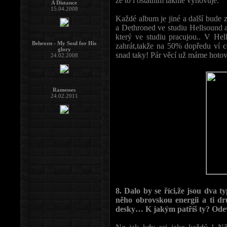
že to i ostatním takhle vyhovuje.
A Distance
15.04.2008
Každé album je jiné a další bude 
a Dethroned ve studiu Hellsound a
který ve studiu pracujou.. V Hel
Behexen - My Soul for His
zahrát,takže na 50% dopředu ví co
glory
snad taky! Pár věcí už máme hotov
24.02.2008
Ramesses
24.02.2011
8. Dalo by se říci,že jsou dva t
něho obrovskou energii a ti d
desky… K jakým patříš ty? Ode