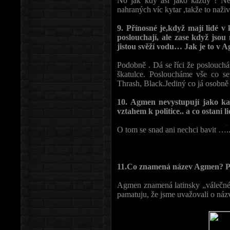
No jak kdy asi jako každý ! 
nahraných víc kytar ,takže to naž
9. Přínosné je,když mají lidé v
poslouchají, ale zase když jso
jistou svěží vodu… Jak je to v 
Podobně . Dá se říci že poslouch
škatulce. Posloucháme vše co 
Thrash, Black.Jediný co já osobně
10. Agmen nevystupují jako kap
vztahem k politice.. a co ostani l
O tom se snad ani nechci bavit …..
11.Co znamená název Agmen? Pro
Agmen znamená latinsky „válečné t
pamatuju, že jsme uvažovali o náz