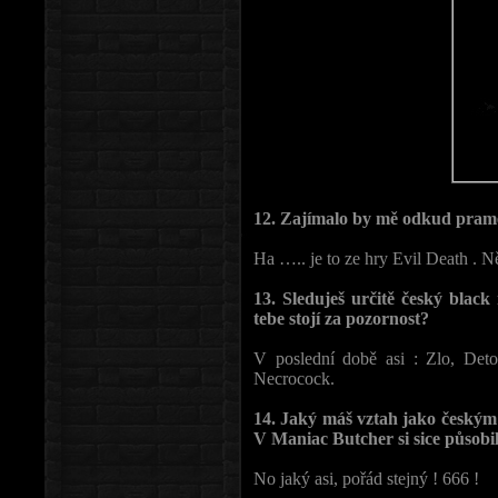
12. Zajímalo by mě odkud prame
Ha ….. je to ze hry Evil Death . N
13. Sleduješ určitě český blac
tebe stojí za pozornost?
V poslední době asi : Zlo, Det
Necrocock.
14. Jaký máš vztah jako český
V Maniac Butcher si sice působil,
No jaký asi, pořád stejný ! 666 !