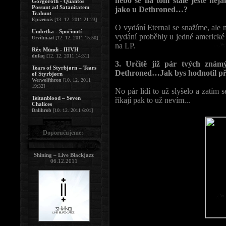
nebo se na tom stále ještě něj
Gorgoroth - Quantos
Possunt ad Satanitatem
jako u Dethroned…?
Trahunt
Epizeuxis
[13. 12. 2011 21:23]
O vydání Eternal se snažíme, ale 
Umbrtka - Spočinutí
vydání proběhly u jedné americké f
Urvihnaat
[12. 12. 2011 15:50]
na LP.
Rêx Mündi - IHVH
dufaq
[12. 12. 2011 14:31]
3. Určitě již pár tvých známý
Tears of Styrbjørn – Tears
Dethroned…Jak bys hodnotil př
of Styrbjørn
Werwolfthron
[10. 12. 2011
19:32]
No pár lidí to už slyšelo a zatím s
Teitanblood – Seven
říkají pak to už nevím...
Chalices
Dalihrob
[10. 12. 2011 6:01]
Doporučujeme:
Shining – Live Blackjazz
06.12.2011