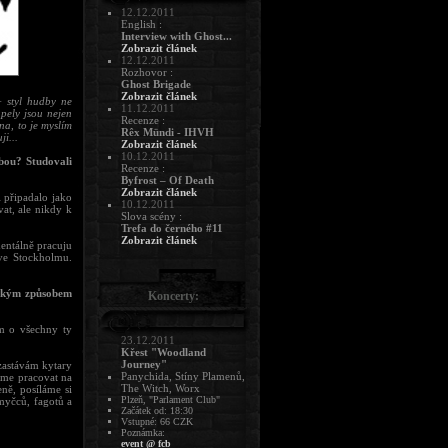
12.12.2011
English :
Interview with Ghost...
Zobrazit článek
12.12.2011
Rozhovor :
Ghost Brigade
Zobrazit článek
 styl hudby ne
11.12.2011
pely jsou nejen
Recenze :
na, to je myslím
Rêx Mündi - IHVH
i...
Zobrazit článek
10.12.2011
bou? Studovali
Recenze :
Byfrost – Of Death
Zobrazit článek
 připadalo jako
10.12.2011
vat, ale nikdy k
Slova scény :
Trefa do černého #11
Zobrazit článek
entálně pracuju
ve Stockholmu.
jakým způsobem
Koncerty:
m o všechny ty
23.12.2011
Křest "Woodland
Journey"
 zastávám kytary
Panychida, Stíny Plamenů,
eme pracovat na
The Witch, Worx
ně, posíláme si
Plzeň, "Parlament Club"
myčců, fagotů a
Začátek od: 18:30
Vstupné: 66 CZK
Poznámka:
event @ fcb