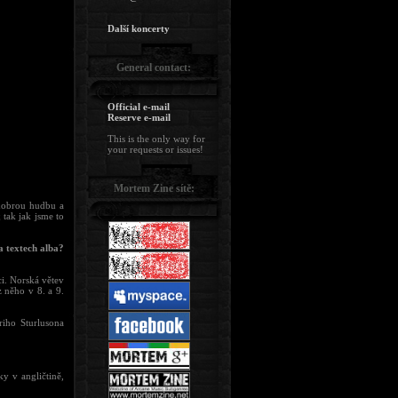
Další koncerty
General contact:
Official e-mail
Reserve e-mail
This is the only way for
your requests or issues!
Mortem Zine sítě:
 dobrou hudbu a
 tak jak jsme to
a textech alba?
i. Norská větev
z něho v 8. a 9.
iho Sturlusona
y v angličtině,