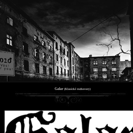
Galar
(Klasické rozhovory)