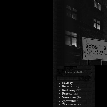
Hlavní nabídka:
Novinky
Recenze
(1700)
Rozhovory
(367)
Reporty
(183)
Slova scény
(44)
Zachycení
(69)
Živé záznamy
(51)