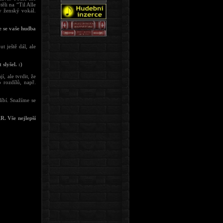
ěli na “Til Alle
y ženský vokál.
e se vaše hudba
 ještě dál, ale
slyšel. :)
, ale tvrdit, že
 rozdílů, např.
íbí. Snažíme se
R. Vše nejlepší