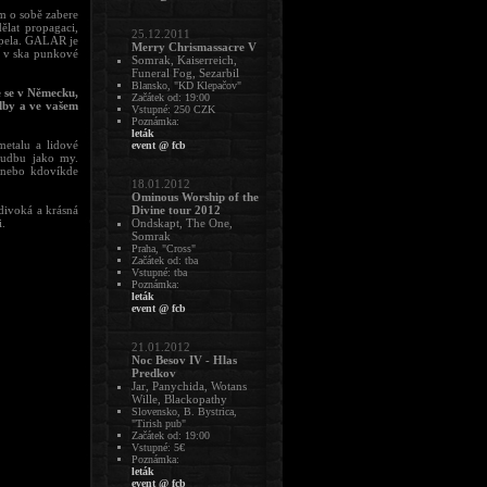
m o sobě zabere
lat propagaci,
25.12.2011
apela. GALAR je
Merry Chrismassacre V
i v ska punkové
Somrak, Kaiserreich,
Funeral Fog, Sezarbil
Blansko, "KD Klepačov"
te se v Německu,
Začátek od: 19:00
udby a ve vašem
Vstupné: 250 CZK
Poznámka:
leták
metalu a lidové
event @ fcb
hudbu jako my.
 nebo kdovíkde
18.01.2012
Ominous Worship of the
 divoká a krásná
Divine tour 2012
i.
Ondskapt, The One,
Somrak
Praha, "Cross"
Začátek od: tba
Vstupné: tba
Poznámka:
leták
event @ fcb
21.01.2012
Noc Besov IV - Hlas
Predkov
Jar, Panychida, Wotans
Wille, Blackopathy
Slovensko, B. Bystrica,
"Tirish pub"
Začátek od: 19:00
Vstupné: 5€
Poznámka:
leták
event @ fcb