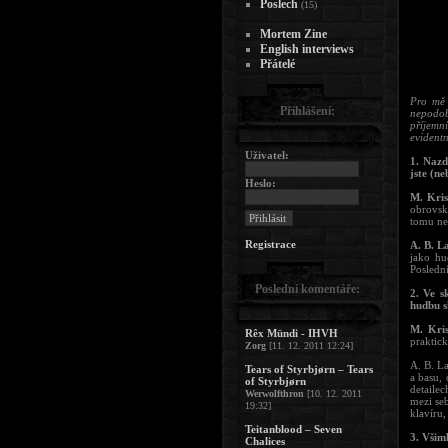
Poslech
(15)
Mortem Zine
English interviews
Přátelé
Pro mě 
Přihlášení:
nepodob
příjemn
evidentn
Uživatel:
1. Nazd
jste (n
Heslo:
M. Kris
obrovsk
tomu ne
Registrace
A. B. L
jako hu
Posledn
Poslední komentáře:
2. Ve s
hudbu s
M. Kris
Rêx Mündi - IHVH
praktick
Zorg
[11. 12. 2011 12:24]
A. B. La
Tears of Styrbjørn – Tears
a basu,
of Styrbjørn
detaile
Werwolfthron
[10. 12. 2011
mezi se
19:32]
klavíru,
Teitanblood – Seven
3. Všim
Chalices