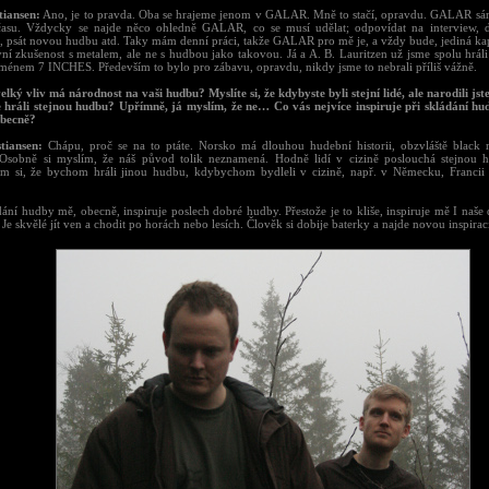
tiansen:
Ano, je to pravda. Oba se hrajeme jenom v GALAR. Mně to stačí, opravdu. GALAR sá
asu. Vždycky se najde něco ohledně GALAR, co se musí udělat; odpovídat na interview, dě
t, psát novou hudbu atd. Taky mám denní práci, takže GALAR pro mě je, a vždy bude, jediná k
vní zkušenost s metalem, ale ne s hudbou jako takovou. Já a A. B. Lauritzen už jsme spolu hrál
jménem 7 INCHES. Především to bylo pro zábavu, opravdu, nikdy jsme to nebrali příliš vážně.
elký vliv má národnost na vaši hudbu? Myslíte si, že kdybyste byli stejní lidé, ale narodili js
e hráli stejnou hudbu? Upřímně, já myslím, že ne… Co vás nejvíce inspiruje při skládání h
obecně?
tiansen:
Chápu, proč se na to ptáte. Norsko má dlouhou hudební historii, obzvláště black 
Osobně si myslím, že náš původ tolik neznamená. Hodně lidí v cizině poslouchá stejnou 
m si, že bychom hráli jinou hudbu, kdybychom bydleli v cizině, např. v Německu, Francii
ání hudby mě, obecně, inspiruje poslech dobré hudby. Přestože je to kliše, inspiruje mě I naše
 Je skvělé jít ven a chodit po horách nebo lesích. Člověk si dobije baterky a najde novou inspirac