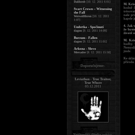
Dalihrob
[10. 12. 2011 6:01]
M. Kris
hodně č
Svart Crown – Witnessing
trénova
the Fall
naše pr
Werwolfthron
[10. 12. 2011
kapele 
1:07]
4. Jak v
Umbrtka - Spočinutí
že byst
dagon
[9. 12. 2011 14:09]
životě 
Burzum - Fallen
M. Kris
dagon
[9. 12. 2011 11:01]
hudby. 
Nemyslí
Arkona - Slovo
jinde.
Mercader
[8. 12. 2011 15:58]
Ke sklád
příroda.
Doporučujeme:
Leviathan - True Traitor,
True Whore
03.12.2011
Nejčtenější články
:
(měsíc)