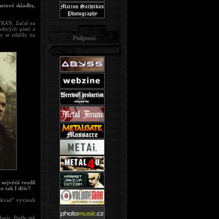
hotové skladby,
TRAN. Začal na
tlivých písní a
y se zdařily na
Podpora:
největší rozdíl
o tak I dřív?
skvad” vyvinuli
lavír. Podle mě