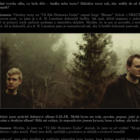
dně tvorby alba, co bylo dřív – hudba nebo texty? Skládáte texty tak, aby seděly do už 
aopak?
tiansen:
Všechny texty na “Til Alle Heimsens Endar” napsal Jorge “Blutaar” Scholz z DRAU
acovat poté, co jsme já a A. B. Lauritzen dokončili hudbu. Jak psal, sbíral inspiraci z jedno
l se pomocí textů zachytit podstatu a atmosféru skladeb. Myslím, že se mu to povedlo a text
. Až je dokončil, já a A. B. Lauritzen jsme je naaranžovali tak, aby k hudbě dokonale pasovaly.
štěstí jsem neslyšel debutové album GALAR. Mohli byste mi tedy, prosím, popsat, jaký je 
vním a druhým albem? Dělá mi radost, že nepoužíváte jenom kytaru, basu a bubny, ale bylo t
tiansen:
Myslím, že jsme na “Til Alle Heimsens Endar” ukázali, že jsme se od vydání “Skog
ebníci i jako autoři. Písně jsou delší, epičtější a produkce je silnější a zvukově hutnější.
gskvad” jsme jako doplňek k tradičním nástrojům typu kytara, basa, bubny použili fagot a k