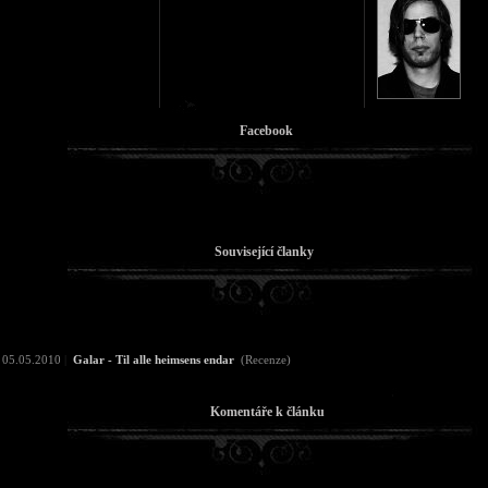
Facebook
Související članky
05.05.2010
|
Galar - Til alle heimsens endar
(Recenze)
Komentáře k článku