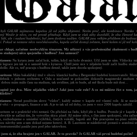
byli GALAR zajímavou kapelou již od jejího objevení. Nevím proč, ale kombinace Norsko +
ný Windir je něco, co mě prostě přitahuje. Když jsem se však záhy dozvěděl, že oba členové ka
í lidé, ale i nadaní hudebníci, byl jsem doslova nadšen. GALAR jsou velkým příslibem do budouc
í. Pokud se nestane něco neočekávaného, kapela určitě dostojí zvěstem, které kolem ní již teď koluj
ar chlapi, začněme neobvyklým tématem. Má některý z vás profesionální zkušenosti s hud
ebo studujete) něco spojeného s hudbou? Jste samouci?
tiansen:
Na kytaru jsem začal hrát, tuším, když mi bylo dvanáct. Učil jsem se sám. Vždycky mi
á legrace jen tak si o samotě hrát s kytarou. Chtěl jsem sice v nějakém bodě začít hudbu studo
došlo. Ale co, teď pracuju s hudbou denně, takže jsem docela spokojený.
auritzen:
Mám bakalářský titul v oboru klasická hudba z Bergenské hudební konzervatoře. Mom
debnik v jednom orchestru v Oslu a současně se pokouším dokončit magisterské studium 
í dobou mám málo času na studium, tak uvidíme, jak to bude, až mě škola bude mít dost…
kupině jste dva. Máte nějakého vůdce? Jaké jsou vaše role? A co mi můžete říct o tom, 
kládáte?
tiansen:
Nerad používám slovo “vůdce”, každý máme v kapele své vlastní role. Já se stará
é věci - o propagaci, finance a tak. A je to tak už od doby, co jsem v roce 2006 kapelu založil.
uritzen se o praktické věci nestará. On přichází na řadu, když jde o hudbu. Protože já v kapele
 obvykle se začíná tím, že vytvořím skicu písně. Až máme něco, s čím jsme spokojení, oba začn
ch, rozhodujeme o umístění výkřiků, čistých vokálů, fagotů atd. Pak pracujeme na písni odděle
bou návrhy sem a tam dokud nejsme hotoví. A. B. Lauritzen se následovně postará o aranžmá s
 instrumentální pasáže jsou pod jeho taktovkou.
l jsem si, že oba hrajete jen v GALAR. Je to pravda? Je GALAR váš první hudební počin?