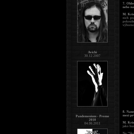
7. Ohle
nebo n
M. Kris
nich pr
pokouše
výbornou
Avichi
30.12.2007
8. Nane
mezi pr
Pandemonium - Promo
2010
M. Kris
04.06.2011
jako hud
Na “Sko