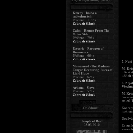
Kmeny - kniha o
subkulturách
Přečteno : 1138x
Zobrazit článek
Cales – Return From The
Other Side
Přečteno : 798x
Zobrazit článek
Esoteric - Paragon of
Dissonance
Přečteno : 664x
Zobrazit článek
5. Nyní
Massemord -The Madness
M. Kris
Tongue Devouring Juices of
užívat s
Livid Hope
udělali 
Přečteno : 628x
Zobrazit článek
6. Neja
Všechno 
Arkona - Slovo
Přečteno : 570x
M. Kris
Zobrazit článek
Severské
století.
Ohlédnutí:
Koncept
jménem 
Dodávám
Temple of Baal
08.03.2010
Za zmín
které ob