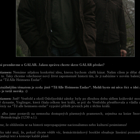
 si promluvme o GALAR. Jakou zprávu chcete skrze GALAR předat?
tiansen:
Nemáme nějakou konkrétní ideu, kterou bychom chtěli kázat. Našim cílem je dělat
i to. Taky chceme vdechnout nový život zapomenuté historii tím, že ji nabízíme v novém balení;
na “Til Alle Heimsens Endar”.
ktuálnějším tématem je zcela jistě “Til Alle Heimsens Endar“. Mohli byste mi něco říct o idei 
je totiž norsky. :)
tiansen:
Jistě! Vestfold a okolí Oslofjordské zátoky byly po dlouhou dobu sídlem královské moc
 dynastie, Ynglinger, která čítala celkem šest králů, se prý do Vestfoldu přestěhovala a vládla 
 Texty na “Til alle heimsens endar” vypráví příběh prvních pěti z těchto králů.
 alba jsme postavili na nemnoha dostupných písemných pramenech, zejména na knize Snorr
Heimskringla (1230 n.l.).
e, že ohližením se na historii nepropagujeme nacionalismus nebo kulturní pesimismus!
ku také stojí, že, pokud chcete vědět víc, šestnáctitránkový booklet obsahuje lineární poznámk
jasňují text a koncept každé písně.