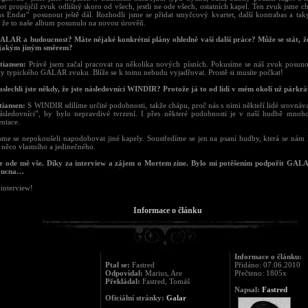
t propůjčil zvuk odlišný skoro od všech, jestli ne ode všech, ostatních kapel. Ten zvuk jsme cht
s Endar” posunout ještě dál. Rozhodli jsme se přidat smyčcový kvartet, další kontrabas a tak
 že to naše album posunulo na novou úrověň.
ALAR a budoucnost? Máte nějaké konkrétní plány ohledně vaší další práce? Může se stát, ž
ějakým jiným směrem?
tiansen:
Právě jsem začal pracovat na několika nových písních. Pokusíme se náš zvuk posunout
áty typického GALAR zvuku. Blíže se k tomu nebudu vyjadřovat. Prostě si musíte počkat!
slechli jste někdy, že jste následovníci WINDIR? Protože já to od lidí v mém okolí už párkrát 
tiansen:
S WINDIR sdílíme určité podobnosti, takže chápu, proč nás s nimi někteří lidé srovnávají
ásledovníci”, by bylo nepravdivé tvrzení. I přes některé podobnosti je v naší hudbě mnoho
entace.
sme se nepokoušeli napodobovat jiné kapely. Soustředíme se jen na psaní hudby, která se nám l
 něco vlastního a jedinečného.
je ode mě vše. Díky za interview a zájem o Mortem zine. Bylo mi potěšením podpořit GALA
oucna…
 interview!
Informace o článku
Informace o článku:
Ptal se:
Fastred
Přidáno: 07.06.2010
Odpovídal:
Marius, Are
Přečteno: 1805x
Překládal:
Fastred, Tomáš
Napsal:
Fastred
Oficiální stránky:
Galar