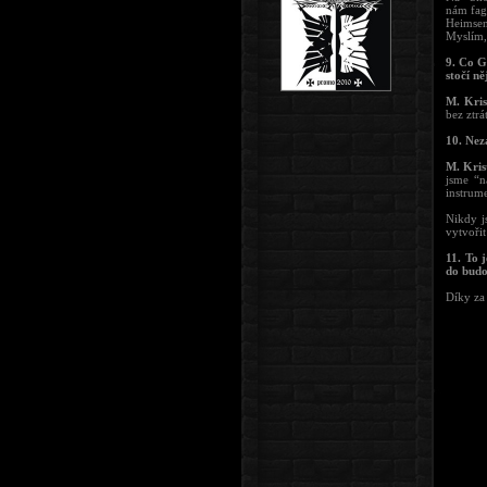
nám fago
Heimsen
Myslím,
9. Co G
stočí n
M. Kris
bez ztr
10. Neza
M. Kris
jsme “n
instrum
Nikdy j
vytvořit
11. To 
do bud
Díky za