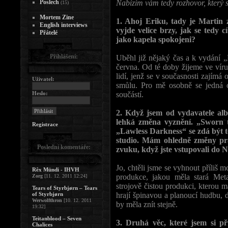
Poslech
Nabízím vám tedy rozhovor, který s
(15)
Mortem Zine
1. Ahoj Eriku, tady je Martin
English interviews
vyjde velice brzy, jak se tedy 
Přátelé
jako kapela spokojeni?
Přihlášení:
Uběhl již nějaký čas a k vydání
června. Od té doby žijeme ve víru
lidí, jenž se v současnosti zajímá
Uživatel:
smůlu. Pro mě osobně se jedná 
Heslo:
součástí.
2. Když jsem od vydavatele albu
lehká změna vyznění. „Sworn 
Registrace
„Lawless Darkness“ se zdá být tem
studio. Mám ohledně změny pra
Poslední komentáře:
zvuku, když jste vstupovali do 
Jo, chtěli jsme se vyhnout příliš
Rêx Mündi - IHVH
produkce, jakou měla stará Meta
Zorg
[11. 12. 2011 12:24]
strojově čistou produkci, ktero
Tears of Styrbjørn – Tears
of Styrbjørn
hrají špinavou a planoucí hudbu,
Werwolfthron
[10. 12. 2011
by měla znít stejně.
19:32]
Teitanblood – Seven
3. Druhá věc, které jsem si p
Chalices