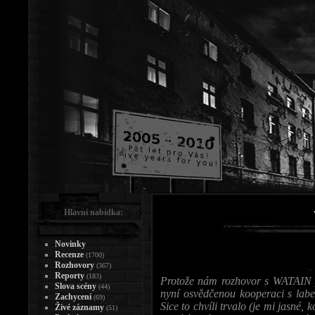
Hlavní nabídka:
Novinky
Recenze
(1700)
Rozhovory
(367)
Reporty
(183)
Protože nám rozhovor s WATAIN p
Slova scény
(44)
nyní osvědčenou kooperaci s labe
Zachycení
(69)
Sice to chvíli trvalo (je mi jasné,
Živé záznamy
(51)