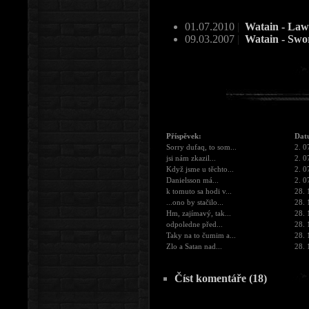
01.07.2010
|
Watain - Law
09.03.2007
|
Watain - Swo
Příspěvek:
Dat
Sorry dufaq, to som...
2. 0
jsi nám zkazil...
2. 0
Když jsme u těchto...
2. 0
Danielsson má...
2. 0
k tomuto sa hodi v...
28. 
...ono by stačilo...
28. 
Hm, zajímavý, tak...
28. 
odpoledne před...
28. 
Taky na to čumim a...
28. 
Zlo a Satan nad...
28. 
Číst komentáře (18)