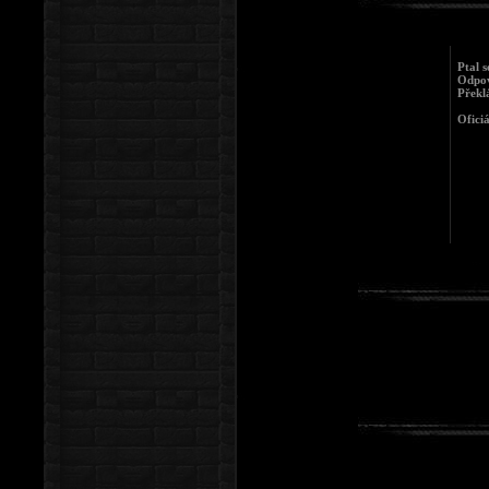
Ptal 
Odpov
Překl
Ofici