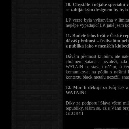
10. Chystáte i nějaké speciální
se zabijáckým designem by bylo 
LP verze byla vylisována v limitu
nejlépe vypadající LP, jaké jsem kd
11. Budete letos hrát v České re
dáváš přednost – festivalům nebo
z publika jako v menších klubec
Dávám přednost klubům, ale na
chrámem Satana a nezáleží, zda
WATAIN se stávají něčím, o čem 
komunikovat na pódiu s našimi B
kontextu black metalu nezažil, sna
12. Moc ti děkuji za tvůj čas 
WATAIN!
Díky za podporu! Sláva všem mil
republiky, těším se, až s Vámi
GLORY!