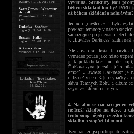
vyvinula. Struktury jsou promy
Dalihrob
[10. 12. 2011 6:01]
během skládání hudby? Přišli j
Svart Crown – Witnessing
the Fall
až během skládání a nahrávání? 
Werwolfthron
[10. 12. 2011
1:07]
Jedinou „myšlenkou“ bylo vydat
Umbrtka - Spočinutí
překladu temnoty v našich srdcích
dagon
[9. 12. 2011 14:09]
samozřejmě po jedenácti letech do
Burzum - Fallen
je „Lawless Darkness“ zatím naší 
dagon
[9. 12. 2011 11:01]
Arkona - Slovo
Ale abych se dostal k barvitost
Mercader
[8. 12. 2011 15:58]
vymezen pouze jako místo utrpení a 
jej kupříkladu křesťané tolik bojí)
Doporučujeme:
Ďáblova syna, je realita jeho milos
emocí. „Lawless Darkness“ je n
nalezneš více než jen sypačky a n
Leviathan - True Traitor,
True Whore
slávu Temných Bohů a album se s
03.12.2011
svým vyjádřením i hrdým.
4. Na albu se nachází jeden v
nejlepší skladba na desce a ta
tento song nějaký zvláštní konc
skladbu o stopáži 14 minut.
Jsem rád, že jsi pochopil důležito
Nejčtenější články
:
(měsíc)