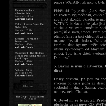
práce s WATAIN, tak jako to byla 
Kmeny - kniha o
Příběh skladby je dlouhý a složitý,
subkulturách
za životem výjimečnosti, osvícení
Přečteno : 1140x
Zobrazit článek
aby život skončil. Skladba je nap
WATAIN blízko a také jako jistá
Cales – Return From The
Other Side
epická a ve svém emočním spekt
Přečteno : 798x
přemýšlí o smrti, emoce, které pr
Zobrazit článek
příchod Smrti a také ohlédnutí za 
Esoteric - Paragon of
melancholie, síla, hrdost, láska, 
Dissonance
Přečteno : 664x
které musíme být my umělci scho
Zobrazit článek
riffem vykradeným od Mayhem. 
Massemord -The Madness
emocí. Toto jsme chtěli vyobraz
Tongue Devouring Juices of
Darkness“.
Livid Hope
Přečteno : 628x
Zobrazit článek
5. Bavme se nyní o artworku. 
Arkona - Slovo
díra?
Přečteno : 570x
Zobrazit článek
Desky desatera, jež jsou na spod
stvoření od čísla jedna až deset
Ohlédnutí:
svobodnými duchy Satana, vezoucí
neomezeného Chaosu.
The Crypt - Bestialmente
01.10.2008
6. Dovol mi se tě zeptat: Předs
obchodu uvidí nové CD WATAIN