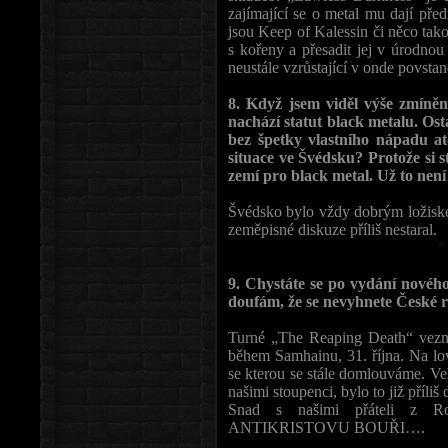
zajímající se o metal mu dají p
jsou Keep of Kalessin či něco tak
s kořeny a přesadit jej v úrodnou
neustále vzrůstající v onde povstan
8. Když jsem viděl výše zmíněn
nachází statut black metalu. Osta
bez špetky vlastního nápadu at
situace ve Švédsku? Protože si s
zemí pro black metal. Už to nen
Švédsko bylo vždy dobrým ložiskem
zeměpisné diskuze příliš nestaral.
9. Chystáte se po vydání novéh
doufám, že se nevyhnete České r
Turné „The Reaping Death“ vezme
během Samhainu, 31. října. Na lov
se kterou se stále domlouváme. Vel
našimi stoupenci, bylo to již příl
Snad s našimi přáteli z
ANTIKRISTOVU BOUŘI….