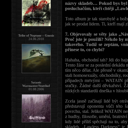
názvy skladeb… Pokud bys byl 
posluchačům, kteří chtějí „Lawle
Toto album je tak starobylé a bož
jak se prodat lidem. Ti, kteří mají z
7. Objevovaly se věty jako „Ná
Tribe of Neptune – Gnosis
Proč jste je použili? Někdo by m
24.06.2010
takového. Tudíž se zeptám, vn
přinese to, co chybí?
Hahaha, obchodní tah? Jdi do hajz
Tento žánr se za poslední dekádu 
tím něco dělat. Ale přesně v okam
stali homosexuály, obchodníky, ro
případech mrtvými – WATAIN přiš
Satanic
sračky. Žádné další děvkařství. Ž
Warmaster/Stutthof
01.08.2006
nízkých standardů dneška v hloubk
Zcela jasně začínají lidé být ot
představují oponenta vůči této š
povrchu, stal. Jelikož WATAIN nen
z hudby, filosofie, umění, bratrstv
kdy lidé příliš spěchají na to, a
skladeb. „Lawless Darkness“ je