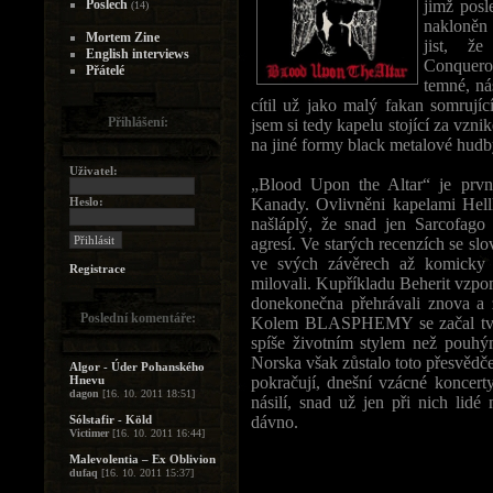
Poslech
jimž posl
(14)
nakloněn 
Mortem Zine
jist, ž
English interviews
Conquero
Přátelé
temné, ná
cítil už jako malý fakan somrujíc
Přihlášení:
jsem si tedy kapelu stojící za vzni
na jiné formy black metalové hudb
Uživatel:
„Blood Upon the Altar“ je p
Heslo:
Kanady. Ovlivněni kapelami Hellh
našláplý, že snad jen Sarcofago 
agresí. Ve starých recenzích se sl
ve svých závěrech až komicky 
Registrace
milovali. Kupříkladu Beherit vzpom
donekonečna přehrávali znova a z
Poslední komentáře:
Kolem BLASPHEMY se začal tvoři
spíše životním stylem než pouh
Norska však zůstalo toto přesvědč
Algor - Úder Pohanského
Hnevu
pokračují, dnešní vzácné koncerty
dagon
[16. 10. 2011 18:51]
násilí, snad už jen při nich lidé
Sólstafir - Köld
dávno.
Victimer
[16. 10. 2011 16:44]
Malevolentia – Ex Oblivion
dufaq
[16. 10. 2011 15:37]