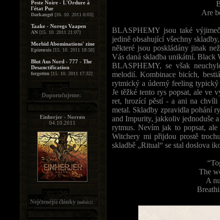
Peste Noire - L'Ordure à
B
l'état Pur
Are b
Darkangel
[16. 10. 2011 0:03]
Taake - Noregs Vaapen
BLASPHEMY jsou také výjimeční 
AN
[15. 10. 2011 21:07]
jedině obsahující všechny skladby,
Morbid Abominations' zine
některé jsou poskládány jinak než
Epizeuxis
[15. 10. 2011 18:58]
Vás daná skladba unikátní. Black 
Blut Aus Nord - 777 - The
BLASPHEMY, se však neuchylova
Desanctification
melodií. Kombinace bicích, besti
forgotten
[15. 10. 2011 17:32]
rytmický a úderný feeling typic
Je těžké tento rys popsat, ale ve v
Doporučujeme:
ret, hrozící pěstí - a ani na chví
metal. Skladby zpravidla pohání r
Einherjer - Norrøn
and Impurity, jakkoliv jednoduše a
04.10.2011
rytmus. Nevím jak to popsat, a
Witchery mi přijdou prostě troc
skladbě „Ritual“ se stal doslova 
“To
The wo
A nu
Breathi
Nejčtenější články
:
(měsíc)