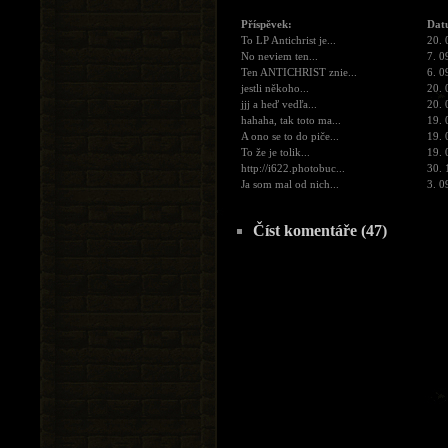
Příspěvek:
Dat
To LP Antichrist je...
20. 
No neviem ten...
7. 0
Ten ANTICHRIST znie...
6. 0
jestli někoho...
20. 
jjj a heď vedľa...
20. 
hahaha, tak toto ma...
19. 
A ono se to do piče...
19. 
To že je tolik...
19. 
http://i622.photobuc...
30. 
Ja som mal od nich...
3. 0
Číst komentáře (47)