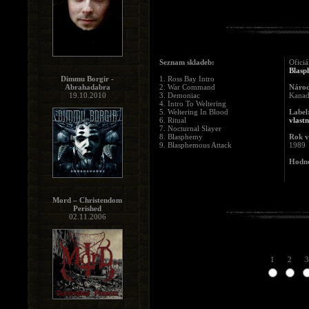
Seznam skladeb:
Oficiá
Blasp
Dimmu Borgir -
1. Ross Bay Intro
Abrahadabra
2. War Command
Národ
19.10.2010
3. Demoniac
Kana
4. Intro To Weltering
5. Weltering In Blood
Label
6. Ritual
vlast
7. Nocturnal Slayer
8. Blasphemy
Rok v
9. Blasphemous Attack
1989
Hodno
Mord – Christendom
Perished
02.11.2006
1
2
3