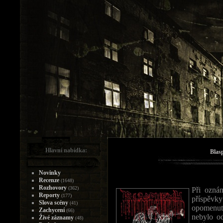
Hlavní nabídka:
Blas
Novinky
Recenze
(1648)
Rozhovory
(362)
Při oznám
Reporty
(177)
příspěvk
Slova scény
(41)
opomenut
Zachycení
(66)
nebylo od
Živé záznamy
(48)