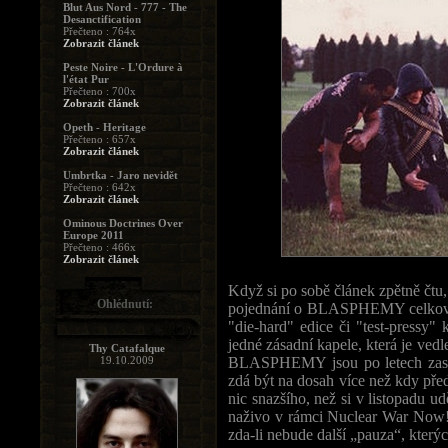
Blut Aus Nord - 777 - The
Desanctification
Přečteno : 764x
Zobrazit článek
Peste Noire - L'Ordure à
l'état Pur
Přečteno : 700x
Zobrazit článek
Opeth - Heritage
Přečteno : 657x
Zobrazit článek
Umbrtka - Jaro nevidět
Přečteno : 642x
Zobrazit článek
Ominous Doctrines Over
Europe 2011
Přečteno : 466x
Zobrazit článek
Když si po sobě článek zpětně čtu, 
Ohlédnutí:
pojednání o BLASPHEMY celkově. 
"die-hard" edice či "test-pressy"
jedné zásadní kapele, která je ved
Thy Catafalque
19.10.2009
BLASPHEMY jsou po letech zase o
zdá být na dosah více než kdy pře
nic snazšího, než si v listopadu u
naživo v rámci Nuclear War Now! F
zda-li nebude další „pauza“, kterých