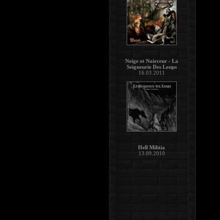
Neige et Noirceur - La
Seigneurie Des Loups
16.03.2011
Hell Militia
13.09.2010