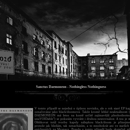
Sanctus Daemoneon - Nothingless Nothingness
V tomto případě se nejedná o úplnou novinku, ale o rok staré EP kap
označována jako black/doomová. Takže kromě lehké neaktuálnost
DAEMONEON má letos na kontě určitě zajímavější plnohodnotno
unaVOIDable") se pokusím vyvrátit i druhou nesrovnalost. A tou je st
Oštítkovat totiž tvorbu kapely nálepkou black/doom je přinejm
protože jak hledám, tak nenacházím, a to mnohokrát ani ve starších
upíchnutých na Myspace. Pravda v tomto případě bude skutečně ně