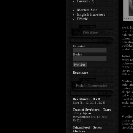
Poslech
(15)
Mortem Zine
English interviews
Přátelé
proč. N
dost. L
Přihlášení:
halucin
tohoto 
nereáln
počátku
Uživatel:
podobně
Heslo:
Jediné,
místy na
bohoro
mírně p
lze pov
Registrace
Pětice u
Meditac
tedy af
Poslední komentáře:
umírají
sklepě s
mě v po
Rêx Mündi - IHVH
uvést d
zcela s
Zorg
[11. 12. 2011 12:24]
něčím d
Tears of Styrbjørn – Tears
of Styrbjørn
V celko
Werwolfthron
[10. 12. 2011
oparu p
19:32]
Zakaboně
Teitanblood – Seven
lze oček
Chalices