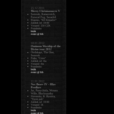
25.12.2011
Merry Chrismassacre V
Somrak, Kaiserreich,
Funeral Fog, Sezarbil
Blansko, "KD Klepačov"
Začátek od: 19:00
Vstupné: 250 CZK
Poznámka:
leták
event @ fcb
18.01.2012
Ominous Worship of the
Divine tour 2012
Ondskapt, The One,
Somrak
Praha, "Cross"
Začátek od: tba
Vstupné: tba
Poznámka:
leták
event @ fcb
21.01.2012
Noc Besov IV - Hlas
Predkov
Jar, Panychida, Wotans
Wille, Blackopathy
Slovensko, B. Bystrica,
"Tirish pub"
Začátek od: 19:00
Vstupné: 5€
Poznámka:
leták
event @ fcb