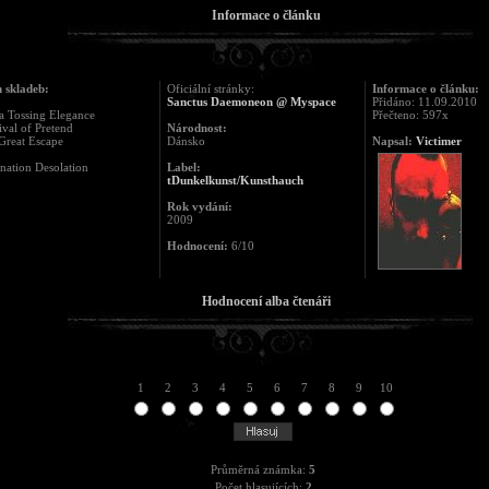
Informace o článku
 skladeb:
Oficiální stránky:
Informace o článku:
Sanctus Daemoneon @ Myspace
Přidáno: 11.09.2010
a Tossing Elegance
Přečteno: 597x
ival of Pretend
Národnost:
Great Escape
Dánsko
Napsal:
Victimer
ination Desolation
Label:
tDunkelkunst/Kunsthauch
Rok vydání:
2009
Hodnocení:
6/10
Hodnocení alba čtenáři
1
2
3
4
5
6
7
8
9
10
Průměrná známka:
5
Počet hlasujících:
2