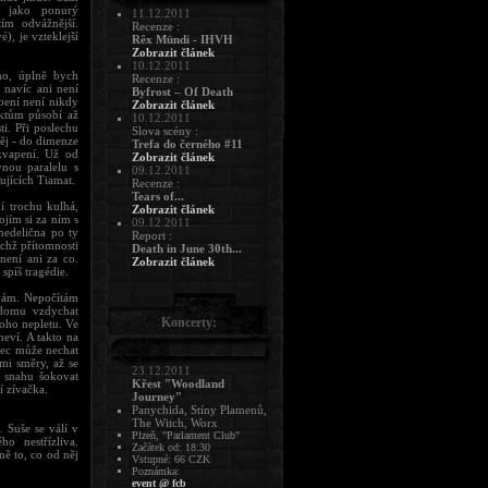
l jako ponurý
11.12.2011
tím odvážnější.
Recenze :
), je vzteklejší
Rêx Mündi - IHVH
Zobrazit článek
10.12.2011
ého, úplně bych
Recenze :
avíc ani není
Byfrost – Of Death
pení není nikdy
Zobrazit článek
ektům působí až
10.12.2011
i. Při poslechu
Slova scény :
ěj - do dimenze
Trefa do černého #11
kvapení. Už od
Zobrazit článek
vnou paralelu s
09.12.2011
jících Tiamat.
Recenze :
Tears of...
 trochu kulhá,
Zobrazit článek
ojím si za ním s
09.12.2011
edelična po ty
Report :
chž přítomnosti
Death in June 30th...
není ani za co.
Zobrazit článek
spíš tragédie.
rvám. Nepočítám
 domu vzdychat
Koncerty:
oho nepletu. Ve
neví. A takto na
nec může nechat
emi směry, až se
23.12.2011
n snahu šokovat
Křest "Woodland
í zívačka.
Journey"
Panychida, Stíny Plamenů,
The Witch, Worx
Suše se válí v
Plzeň, "Parlament Club"
o nestřízliva.
Začátek od: 18:30
ně to, co od něj
Vstupné: 66 CZK
Poznámka:
event @ fcb