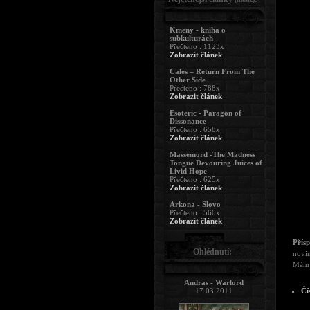
Kmeny - kniha o
subkulturách
Přečteno : 1123x
Zobrazit článek
Cales – Return From The
Other Side
Přečteno : 788x
Zobrazit článek
Esoteric - Paragon of
Dissonance
Přečteno : 658x
Zobrazit článek
Massemord -The Madness
Tongue Devouring Juices of
Livid Hope
Přečteno : 625x
Zobrazit článek
Arkona - Slovo
Přečteno : 560x
Zobrazit článek
Přís
Ohlédnutí:
novin
Mám 
Andras - Warlord
17.03.2011
Čí