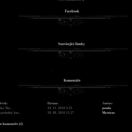
Facebook
Související članky
Komentáře
pěvek:
Datum:
Jméno:
ka "the...
10. 11. 2010 5:23
panda
posledný kus...
18. 09. 2010 15:27
Mysticus
st komentáře (2)