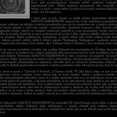
bych spíš psychologickou demolici těchto podivínů hodnoti
experimental rock. Viděno logickou postupností, čím čerstvější, 
Jediné, co bych v tomto směru považoval za trochu extrémní (blackové
vokál, více už nejspíš ne.
I když jsem se tedy chystal na příděl něčeho diametrálně odlišn
SANCTUS DAEMONEON neztracoval, kvůli zmíněným nesouladům n
aopak, odklony od zažitého a tisíckrát prostřeného jsou jen ku prospěchu věci a malých překva
íné tempo skladeb v sobě nese nemálo z psychedelie, všeobecné temnosti a díky různým ef
ogenními účinky. Jakoby na drogách vytmavený materiál tu a tam prostoupený návaly zuřivost
EPka se neustále dostávám ze stavu spokojenosti až na dno a díky uspávací náladě i někam pod n
ých představ. Řádně pošahaných, podotýkám. A právě někde tady končí veškerá malá pře
, během prvních odběrů táhlých tělních tekutin "Nothingless Nothingness", nacházím podi
 uspávacími metodami 13 let starého alba "A Deeper Kind of Slumber", dnes mnohem méně risku
 ač ne zrovna pravidelné rovnítko, tak posílám Edlundovým kumpánům do Švédska. Srovnání
 obě nohy a je myšleno jen v rámci zmíněného alba (porovnávat jiné by bylo zavádějící), ale st
vným klidem. Teritorium SANCTUS DAEMONEON je tedy vymezeno od stojatých vod psych
lynoucí. Nejde opomenout ani manévrování s elektronikou, různým samplováním a ruchy, v jeji
ažovat kapelu přinejmenším za zajímavou. Ale dále bych to nehnal do přehnaného velebení, 
vadlých skladeb působí jaksi nevzrušivě, a kdyby postrádala i málo oživujících prvků, byla by to 
e, která se spustí v "Carnival of Pretend", je Tiamat ročník ‘97 jako když vyšije, na tom si t
ektované výlevy vokalisty Corsa. Pokud pak na konci skladby slyším z podkroví lesního
cího mimozemského zbloudilce, který se z našeho špinavého luftu ne a ne nadechnout, asi se mn
e totiž pilně vaří narkotika, a tak jsem přesvědčen, že ho tam opravdu mají, možná to ani sami 
dstatě působí celé minialbum. Jsou to jakési balady vytvořené pro pohnuté večery, kdy se jedi
o neobyčejných stavů, tupě zírat do přistavených zrcadel a sledovat, jak se jeho tvář hyzdí vš
maže a on se octne v jiném prostoru. Spíš než produkt vlastní kreativity cítím z nahrávky je
ivným a ubíjejícím. Jednou se zadaří a smysly jsou nabourány, podruhé už následuje jen půlnočn
vé diskografii SANCTUS DAEMONEON již neaktuální EP neboří hranice mezi ničím a nikým. 
sychedelie, někdy vřískající, jindy deklamující, v obojím případě pod rouškou zřejméh
ný experimental rock je překvapivý a vzrušující jen chvíli, pak se jen drží při zemi a plní přes
ávat.