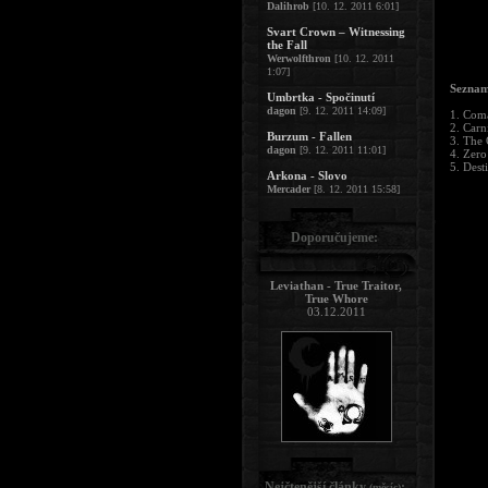
Dalihrob
[10. 12. 2011 6:01]
Svart Crown – Witnessing
the Fall
Werwolfthron
[10. 12. 2011
1:07]
Seznam
Umbrtka - Spočinutí
dagon
[9. 12. 2011 14:09]
1. Com
2. Carn
Burzum - Fallen
3. The 
dagon
[9. 12. 2011 11:01]
4. Zero
5. Dest
Arkona - Slovo
Mercader
[8. 12. 2011 15:58]
Doporučujeme:
Leviathan - True Traitor,
True Whore
03.12.2011
Nejčtenější články
:
(měsíc)