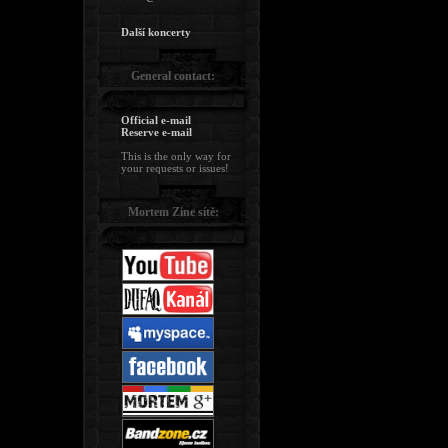
Další koncerty
General contact:
Official e-mail
Reserve e-mail
This is the only way for
your requests or issues!
Mortem Zine sítě: