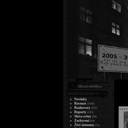
Hlavní nabídka:
Novinky
Recenze
(1696)
Rozhovory
(367)
Reporty
(183)
Slova scény
(44)
Zachycení
(69)
Živé záznamy
(51)