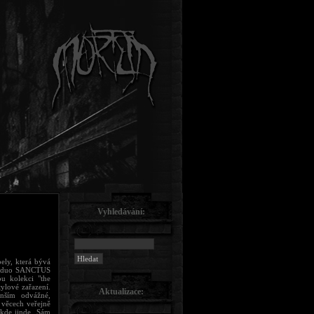
Vyhledávání:
ely, která bývá
i (duo SANCTUS
u kolekci "the
ylové zařazení.
Aktualizace:
enším odvážné,
 věcech veřejně
kde jinde. Sám