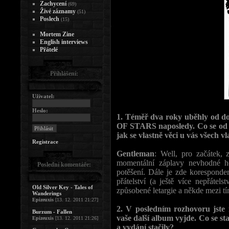
Zachycení
(69)
Živé záznamy
(51)
Poslech
(15)
Mortem Zine
English interviews
Přátelé
Přihlášení:
Uživatel:
Heslo:
1. Téměř dva roky uběhly od d
OF STARS naposledy. Co se od 
jak se vlastně věci u vás všech v
Registrace
Gentleman
: Well, pro začátek, 
momentální záplavy nevhodné ho
Poslední komentáře:
potěšení. Dále je zde korespond
přátelství (a ještě více nepřátel
Old Silver Key - Tales of
způsobené letargie a někde mezi t
Wanderings
Epizeuxis
[13. 12. 2011 21:27]
2. V posledním rozhovoru jste
Burzum - Fallen
vaše další album vyjde. Co se st
Epizeuxis
[13. 12. 2011 21:26]
a vydání stačily?