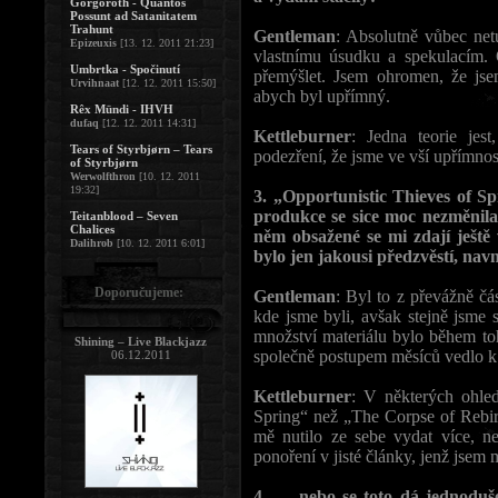
Gorgoroth - Quantos
Possunt ad Satanitatem
Trahunt
Gentleman
: Absolutně vůbec net
Epizeuxis
[13. 12. 2011 21:23]
vlastnímu úsudku a spekulacím. 
Umbrtka - Spočinutí
přemýšlet. Jsem ohromen, že jse
Urvihnaat
[12. 12. 2011 15:50]
abych byl upřímný.
Rêx Mündi - IHVH
dufaq
[12. 12. 2011 14:31]
Kettleburner
: Jedna teorie jes
Tears of Styrbjørn – Tears
podezření, že jsme ve vší upřímno
of Styrbjørn
Werwolfthron
[10. 12. 2011
19:32]
3. „Opportunistic Thieves of Sp
produkce se sice moc nezměnila 
Teitanblood – Seven
Chalices
něm obsažené se mi zdají ještě
Dalihrob
[10. 12. 2011 6:01]
bylo jen jakousi předzvěstí, n
Doporučujeme:
Gentleman
: Byl to z převážně čá
kde jsme byli, avšak stejně jsme s
množství materiálu bylo během toh
Shining – Live Blackjazz
společně postupem měsíců vedlo k
06.12.2011
Kettleburner
: V některých ohled
Spring“ než „The Corpse of Rebirt
mě nutilo ze sebe vydat více, ne
ponoření v jisté články, jenž jsem
4. … nebo se toto dá jednoduše