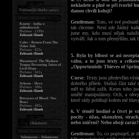
nekladete a plně se při tvorbě 
Nejčtenější články
:
danou chvíli kolují?
(měsíc)
Gentleman
: Toto, ve své podstatě
Kmeny - kniha o
tak chceme. Není zde žádný kalk
subkulturách
Přečteno : 1189x
jsme my, kdo musí nějak naložit
Zobrazit článek
vytváří. Jak o tom přemýšlím, ta
Cales – Return From The
Other Side
Přečteno : 823x
Zobrazit článek
5. Byla by blbost se asi nez
váhu, a to jsou texty a celko
Massemord -The Madness
Tongue Devouring Juices of
„Opportunistic Thieves of Sprin
Livid Hope
Přečteno : 641x
Zobrazit článek
Curse
: Texty jsou především výs
dobrého přítele. Slušná část také 
Arkona - Slovo
Přečteno : 586x
měl to štěstí zažít. Krom toho j
Zobrazit článek
umělé manipulátory. Och, a obvykl
Betrayers of Blood / Noc
které rády pobíhají kolem mé hlavy
Besov
Přečteno : 485x
Zobrazit článek
6. V téměř hodině a čtvrt je 
pocity - úžas, okouzlení, stra
nebo zničeni? Nebo obojí zaráz
Ohlédnutí:
Gentleman
: To, co popisuješ, je 
Solanaceae – Solanaceae