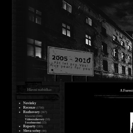
Hlavní nabídka:
A Forest
Novinky
Recenze
(1700)
Rozhovory
(367)
(344)
Klasické
(10)
Videorozhovory
(13)
S osobnostmi
Reporty
(183)
Slova scény
(44)