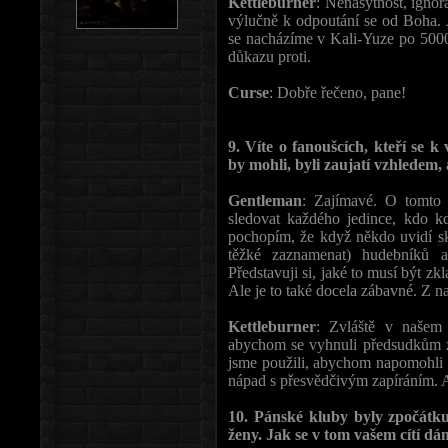
Kettleburner
: Nenasytnost, ignor
výlučně k odpoutání se od Boha. J
se nacházíme v Kali-Yuze po 5000 
důkazu proti.
Curse
: Dobře řečeno, pane!
9. Víte o fanoušcích, kteří se k
by mohli, byli zaujatí vzhledem,
Gentleman
: Zajímavé. O tomto
sledovat každého jedince, kdo k
pochopím, že když někdo uvidí sk
těžké zaznamenat) hudebníků a
Představuji si, jaké to musí být z
Ale je to také docela zábavné. Z n
Kettleburner
: Zvláště v našem 
abychom se vyhnuli předsudkům z
jsme použili, abychom napomohli v
nápad s přesvědčivým zapíráním. A
10. Pánské kluby byly zpočátku 
ženy. Jak se v tom vašem cítí d