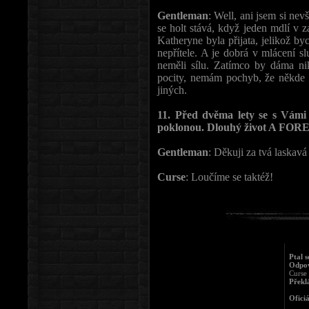
Gentleman
: Well, ani jsem si nev
se holt stává, když jeden mdlí v z
Katheryne byla přijata, jelikož b
nepřítele. A je dobrá v mlácení sl
neměli sílu. Zatímco by dáma ni
pocity, nemám pochyb, že někde 
jiných.
11. Před dvěma lety se s Vámi 
poklonou. Dlouhý život A F
Gentleman
: Děkuji za tvá laskav
Curse
: Loučíme se taktéž!
Ptal 
Odpov
Curse
Překl
Ofici