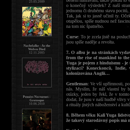
během nahrávání, takže pokud to v
25.05.2009
o konečný výsledek? Z naší stra
jednomu či druhému stavu pocitů, j
Tak, jak si to jasně učinil ty. O
otupělou, spíše nudnou než fascinu
na tom nic špatného.
Curse
: To je zcela jistě na poslu
jsou spíše naděje a revolta.
Nachtfalke - As the
Wolves Died
7. O albu je na stránkách vydav
12.11.2005
from the rise of mankind to the
Yuga je pojem z hinduismu - je
stylizací? Koneckonců, Indie
kolonizována Anglií…
Gentleman
: Ve vší upřímnosti, po
nás. Myslím, že náš vlastní by 
otázky, jeden by řekl, že v tomto
Pensées Nocturnes -
dodat, že jsou v naší hudbě vliv
Grotesque
10.06.2010
a rituály jistých náboženství a kul
8. Během věku Kali Yuga lidstvo
že takový starodávný popis má n