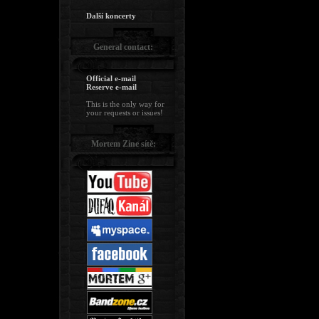
Další koncerty
General contact:
Official e-mail
Reserve e-mail
This is the only way for
your requests or issues!
Mortem Zine sítě: