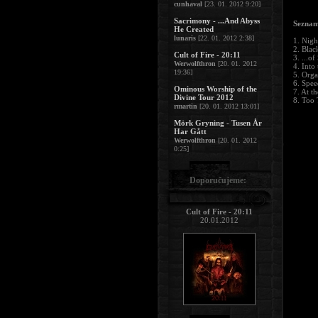
cunhaval
[23. 01. 2012 9:20]
Sacrimony - ...And Abyss
Seznam
He Created
lunaris
[22. 01. 2012 2:38]
1. Nigh
2. Blac
Cult of Fire - 20:11
3. ...o
Werwolfthron
[20. 01. 2012
4. Into
19:36]
5. Org
6. Spee
Ominous Worship of the
7. At t
Divine Tour 2012
8. Too 
rmartin
[20. 01. 2012 13:01]
Mörk Gryning - Tusen År
Har Gått
Werwolfthron
[20. 01. 2012
0:25]
Doporučujeme:
Cult of Fire - 20:11
20.01.2012