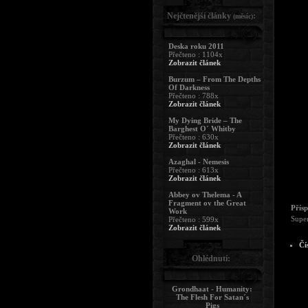
Nejčtenější články
:
(měsíc)
Deska roku 2011
Přečteno : 1104x
Zobrazit článek
Burzum – From The Depths
Of Darkness
Přečteno : 788x
Zobrazit článek
My Dying Bride – The
Barghest O´ Whitby
Přečteno : 630x
Zobrazit článek
Azaghal - Nemesis
Přečteno : 613x
Zobrazit článek
Abbey ov Thelema - A
Fragment ov the Great
Přís
Work
Super
Přečteno : 599x
Zobrazit článek
Čí
Ohlédnutí:
Grondhaat - Humanity:
The Flesh For Satan´s
Pigs