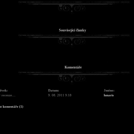
Související članky
Komentáře
pěvek:
Datum:
Jméno:
 recenze....
9. 08. 2011 9:18
lunaris
st komentáře (1)