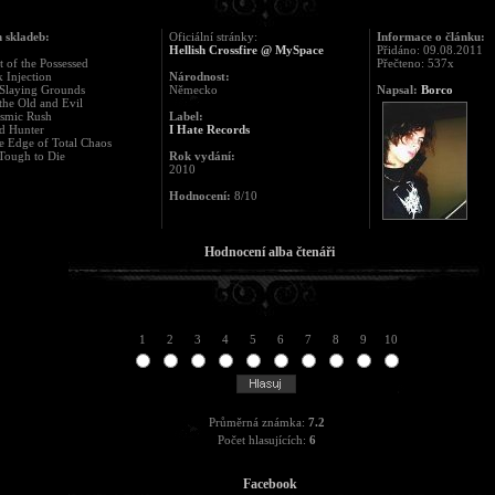
 skladeb:
Oficiální stránky:
Informace o článku:
Hellish Crossfire @ MySpace
Přidáno: 09.08.2011
t of the Possessed
Přečteno: 537x
k Injection
Národnost:
f Slaying Grounds
Německo
Napsal:
Borco
 the Old and Evil
asmic Rush
Label:
d Hunter
I Hate Records
he Edge of Total Chaos
Tough to Die
Rok vydání:
2010
Hodnocení:
8/10
Hodnocení alba čtenáři
1
2
3
4
5
6
7
8
9
10
Průměrná známka:
7.2
Počet hlasujících:
6
Facebook