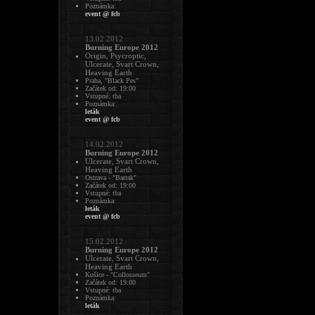
Poznámka:
event @ fcb
13.02.2012
Burning Europe 2012
Origin, Psycroptic,
Ulcerate, Svart Crown,
Heaving Earth
Praha, "Black Pes"
Začátek od: 19:00
Vstupné: tba
Poznámka:
leták
event @ fcb
14.02.2012
Burning Europe 2012
Ulcerate, Svart Crown,
Heaving Earth
Ostrava - "Barrak"
Začátek od: 19:00
Vstupné: tba
Poznámka:
leták
event @ fcb
15.02.2012
Burning Europe 2012
Ulcerate, Svart Crown,
Heaving Earth
Košice - "Collosseum"
Začátek od: 19:00
Vstupné: tba
Poznámka:
leták