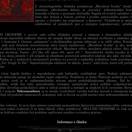
Z chronologického hľadiska predstavuje „Bloodrust Scythe“ druhý
temnému, záhrobnému debutu, je „novinka“ inštrumentálne hrav
hutnejšia a hlavne o poznanie útočnejšia. Kapela od svojich začiatkov 
mien ako Sodom a Venom, pričom z prvého menovaného pojmu če
agresiu, z druhého zas nespútanosť a špinavosť. Výsledkom je smrt
oslobodená od prázdnych póz a energiou napumpovaný, nefalšo
H CROSSFIRE v prvom rade veľmi dôsledne pracujú s tempom a dynamikou skladi
tavuje nepretržité mlátenie hlavou ale naopak kladie dôraz na občasné zvoľnenie a následnú g
ak v kontraste k rôznym „nástupom“ a ukolísanejším partom získavajú o to väčší náboj. Pretože 
a inak pod dotykom monotónnosti stáva časom nezáživnou. „Bloodrust Scythe“ je ako sprá
vá nahrávka vystavaná na gitarových riffoch. Množstve riffov, množstve silných riffov. Ako 
nej súvislosti, Fenriz: „It’s like riff upon riff, upon riff..“. Atmosférická zložka muziky je
á za okraj, pretože v ich prípade sú ohniskom pozornosti jednotlivé nástroje ako také, nie ted
 Predsa sa v niektorých momentoch prediera na povrch a najlepším príkladom bude pravdep
 „Too Tough To Die“. Najmelodickejšia záležitosť so silným „heavy“ nádychom, ktorá celý počin
uje.
 výraz kapele dodáva v neposlednom rade barbarsky neuhladený spev. Podaný uslinta
m dokonale pasuje do zlostného oparu nahrávky. Produkcia sa týmto Nemcom podarila na vý
 práve zvuk je to najhmatateľnejšie nóvum oproti predchádzajúcemu albumu. Dal by 
onálny, avšak bez toho pejoratívneho významu opisujúceho práve prílišnú vyšperkovan
dne dovoľuje poslucháčovi plne si užívať posluch a netrápiť sa nejakým lo-fi vyznením. Rov
l v prípade
Nekromantheon
, aj tu musím vyzdvihnúť vysokú hráčsku úroveň a schopnosti kap
eľujú od podobne zameraných zoskupení, kde si človek na príliš mnoho toho inštrumentálneho 
plne vedomý, že sa tu dnes mierne vymykám pomyselným žánrovým mantinelom tohto webzinu.
e som reálne zvažoval, či tu tento článok vôbec publikovať. HELLISH CROSSFIRE sú však na
m hráčom a málokto hrá podobne zapľuvanú muziku s rovnakou gráciou.
Informace o článku