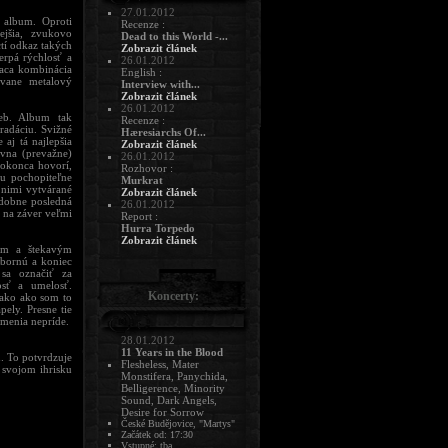
27.01.2012
 album. Oproti
Recenze :
ejšia, zvukovo
Dead to this World -...
ctí odkaz takých
Zobrazit článek
rpá rýchlosť a
26.01.2012
iaca kombinácia
English :
vane metalový
Interview with...
Zobrazit článek
26.01.2012
eb. Album tak
Recenze :
radáciu. Svižné
Hæresiarchs Of...
aj tá najlepšia
Zobrazit článek
vna (prevažne)
26.01.2012
dokonca hovorí,
Rozhovor :
 tu pochopiteľne
Murkrat
a nimi vytvárané
Zobrazit článek
odobne posledná
26.01.2012
 na záver veľmi
Report :
Hurra Torpedo
Zobrazit článek
ným a štekavým
bornú a koniec
sa označiť za
osť a umelosť.
Koncerty:
nako ako som to
ely. Presne tie
umenia nepríde.
28.01.2012
11 Years in the Blood
 To potvrdzuje
Flesheless, Mater
 svojom ihrisku
Monstifera, Panychida,
Belligerence, Minority
Sound, Dark Angels,
Desire for Sorrow
České Budějovice, "Martys"
Začátek od: 17:30
Vstupné: tba