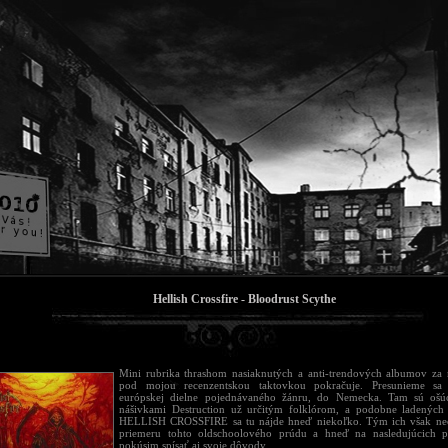
Hellish Crossfire - Bloodrust Scythe
Mini rubrika thrashom nasiaknutých a anti-trendových albumov za
pod mojou recenzentskou taktovkou pokračuje. Presunieme sa 
európskej dielne pojednávaného žánru, do Nemecka. Tam sú oš
nášivkami Destruction už určitým folklórom, a podobne ladených
HELLISH CROSSFIRE sa tu nájde hneď niekoľko. Tým ich však ne
priemeru tohto oldschoolového prúdu a hneď na nasledujúcich p
pokúsim spísať aj svoje dôvody.