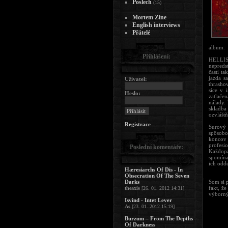
Poslech
(15)
Mortem Zine
English interviews
Přátelé
album.
Přihlášení:
HELLIS
nepreds
časti t
jazda s
Uživatel:
thrasho
síce v i
Heslo:
zatlačen
nálady.
skladba
ozvláštň
Registrace
Surový
spôsobo
koncov
profesi
Poslední komentáře:
Každopá
spomína
ich odd
Hæresiarchs Of Dis - In
Obsecration Of The Seven
Darks
Som si 
fakt, ž
theaxis
[26. 01. 2012 14:31]
výborný
Isvind - Intet Lever
As
[23. 01. 2012 15:19]
Burzum – From The Depths
Of Darkness