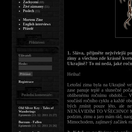
Zachycení
(69)
Živé záznamy
(51)
Poslech
(15)
Mortem Zine
English interviews
Přátelé
Přihlášení:
1. Sláva, přijměte nejvřelejší 
Uživatel:
zimy a všechno zde krásně kvete
Ukrajině? To mi nedá, jaké ročn
Heslo:
Heilsa!
Registrace
Letošní zima byla na Ukrajině ve
zase panuje teplé a slunečné poč
Poslední komentáře:
oblíbenému ročnímu období… V 
součástí ročního cyklu a každé ob
bých zmínit pouze léto, ale n
Old Silver Key - Tales of
NENÁVIDÍM TO VŠECHNO! Mnohem
Wanderings
Epizeuxis
[13. 12. 2011 21:27]
podzim, zimu a jaro mám rád, naop
Mimochodem, zajímavý začátek ro
Burzum - Fallen
Epizeuxis
[13. 12. 2011 21:26]