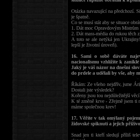
Otázka navazující na předchozí. Sit
je špatně.
Co se musí stát aby se situace obrá
1. Dát moc Opravdovým Mistrům
2. Dát mass-média do rukou těch 
A toto se ale netýká jen Ukrajiny
lepší je životní úroveň).
16. Sami o sobě dáváte najevo
nacionalismu vzhlížíte k zaniklé 
Jaký je váš názor na dnešní slo
do prdele a udělali by vše, aby 
Říkám: Ze všeho nejdřív, jsme Árij
Dostali jste výsledek?
Kořeny jsou tou nejdůležitější věcí!
K té změně krve - Zřejmě jsem t
máme společnou krev!
17. Věříte v tak omýlaný pojem
židovské spiknutí a jejich přiživ
Snad jen ti kteří sledují příliš te