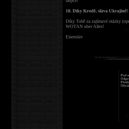
slepce!
18. Díky Krodě, sláva Ukrajině!
Díky Tobě za zajímavé otázky (o
WOTAN uber Alles!
Eisenslav
Ptal s
Odpov
Překl
Oficiá