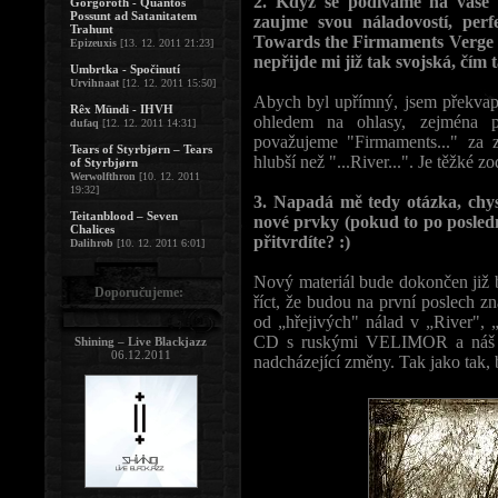
2. Když se podíváme na vaše o
Gorgoroth - Quantos
Possunt ad Satanitatem
zaujme svou náladovostí, perf
Trahunt
Towards the Firmaments Verge of
Epizeuxis
[13. 12. 2011 21:23]
nepřijde mi již tak svojská, čím
Umbrtka - Spočinutí
Urvihnaat
[12. 12. 2011 15:50]
Abych byl upřímný, jsem překvape
Rêx Mündi - IHVH
ohledem na ohlasy, zejména p
dufaq
[12. 12. 2011 14:31]
považujeme "Firmaments..." za zaj
Tears of Styrbjørn – Tears
hlubší než "...River...". Je těžké z
of Styrbjørn
Werwolfthron
[10. 12. 2011
19:32]
3. Napadá mě tedy otázka, chy
Teitanblood – Seven
nové prvky (pokud to po posledn
Chalices
přitvrdíte? :)
Dalihrob
[10. 12. 2011 6:01]
Nový materiál bude dokončen již 
Doporučujeme:
říct, že budou na první poslech z
od „hřejivých" nálad v „River", 
CD s ruskými VELIMOR a náš po
Shining – Live Blackjazz
06.12.2011
nadcházející změny. Tak jako tak,