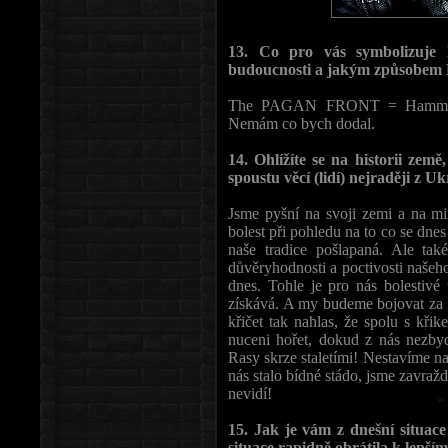
13. Co pro vás symbolizuje 
budoucnosti a jakým způsobem 
The PAGAN FRONT = Hammer o
Nemám co bych dodal.
14. Ohlížíte se na historii země
spoustu věcí (lidí) nejraději z U
Jsme pyšní na svoji zemi a na m
bolest při pohledu na to co se dnes 
naše tradice pošlapaná. Ale tak
důvěryhodnosti a poctivosti našeho
dnes. Tohle je pro nás bolest
získává. A my budeme bojovat za 
křičet tak nahlas, že spolu s kři
nuceni hořet, dokud z nás nezbyd
Rasy skrze staletími! Nestavíme n
nás stalo bídné stádo, jsme zavražd
nevidí!
15. Jak je vám z dnešní situace
situace rapidně obrátila k lepší