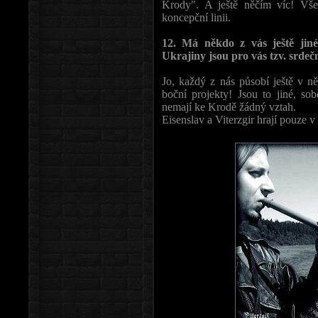
Krody". A ještě něčím víc! Vše
koncepční linii.
12. Má někdo z vás ještě jin
Ukrajiny jsou pro vás tzv. srdečn
Jo, každý z nás působí ještě v n
boční projekty! Jsou to jiné, so
nemají ke Krodě žádný vztah.
Eisenslav a Viterzgir hrají pouze v