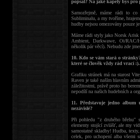
popsal? Na jaké kapely bys pro
Samozřejmě, máme rádi to co 
Subliminalu, a my tvoříme, hrajem
hudby nejsou omezovány pouze j
Máme rádi styly jako Norsk Aris
Ambient, Darkwawe, Oi/RAC/Hat
několik pár věcí). Nebudu zde jme
10. Kdo se vám stará o stránky
které se člověk vždy rád vrací :).
Grafiku stránek má na starost Vit
Raven je také naším hlavním adm
záležitostmi, právě proto ho bere
nepodílí na našich hudebních a org
11. Představuje jedno album u
nezávislé?
Při pohledu "z druhého břehu" s
elementy stojící zvlášť, ale my vi
samostatné skladby! Hudba, texty,
celek, pro uchopení alba všemi 