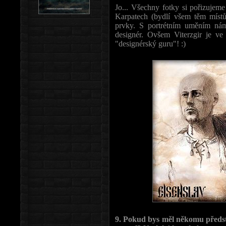
Jo... Všechny fotky si pořizujeme
Karpatech (bydlí všem těm místů
prvky. S portrétním uměním nám
designér. Ovšem Viterzgir je ve
"designérský guru"! :)
9. Pokud bys měl někomu předsta