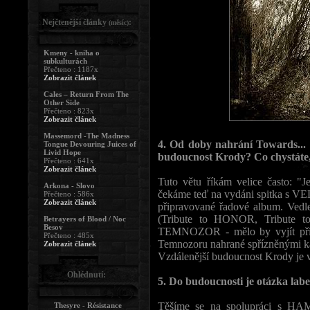
Nejčtenější články
:
(měsíc)
Kmeny - kniha o
subkulturách
Přečteno : 1187x
Zobrazit článek
Cales – Return From The
Other Side
Přečteno : 823x
Zobrazit článek
Massemord -The Madness
4. Od doby nahrání Towards... u
Tongue Devouring Juices of
Livid Hope
budoucnost Krody? Co chystáte, c
Přečteno : 641x
Zobrazit článek
Tuto větu říkám velice často: "
Arkona - Slovo
čekáme teď na vydáni spitka s V
Přečteno : 586x
Zobrazit článek
připravované řadové album. Vedl
(Tribute to HONOR, Tribute 
Betrayers of Blood / Noc
Besov
TEMNOZOR - mělo by vyjít příš
Přečteno : 485x
Temnozoru nahrané spřízněnými k
Zobrazit článek
Vzdálenější budoucnost Krody je v
Ohlédnutí:
5. Do budoucnosti je otázka label
Těšíme se na spolupráci s 
Thesyre - Résistance