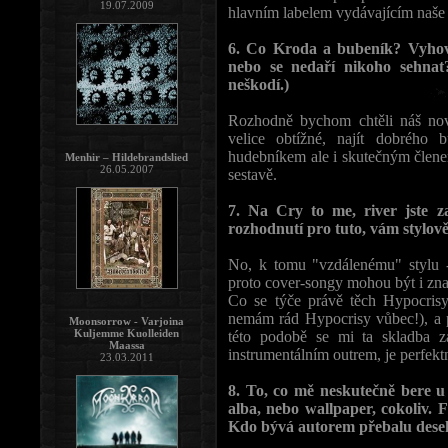
19.07.2009
hlavním labelem vydávajícím naše
6. Co Kroda a bubeník? Vyhovu
nebo se nedaří nikoho sehnat
neškodí.)
Rozhodně bychom chtěli náš nov
velice obtížné, najít dobrého
hudebníkem ale i skutečným členem
Menhir – Hildebrandslied
26.05.2007
sestavě.
7. Na Cry to me, river jste z
rozhodnutí pro tuto, vám stylov
No, k tomu "vzdálenému" stylu -
proto cover-songy mohou být i zn
Co se týče právě těch Hypocrisy
nemám rád Hypocrisy vůbec!), a př
Moonsorrow - Varjoina
Kuljemme Kuolleiden
této podobě se mi ta skladba 
Maassa
instrumentálním outrem, je perfek
23.03.2011
8. To, co mě neskutečně bere u 
alba, nebo wallpaper, cokoliv. 
Kdo bývá autorem přebalu dese