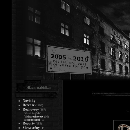
Hlavní nabídka:
Novinky
Recenze
(1700)
Rozhovory
(367)
(344)
Klasické
(10)
Videorozhovory
(13)
S osobnostmi
Reporty
(183)
Slova scény
(44)