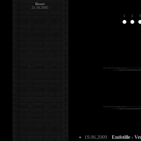
Besatt
21.10.2005
1
2
3
19.06.2009
|
Endstille - V