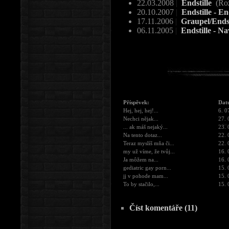
22.03.2008
|
Endstille
(Ro
20.10.2007
|
Endstille - En
17.11.2006
|
Graupel/Endst
06.11.2005
|
Endstille - N
Příspěvek:
Dat
Hej, hej, hej!...
6. 0
Nechci nějak...
27. 
... ak máš nejaký...
23. 
Na tento dotaz...
22. 
Teraz myslíš mňa či...
22. 
my už víme, že tvůj...
16. 
Ja môžem na...
16. 
gediatric gay porn...
15. 
jj v pohode mam...
15. 
To by stačilo,...
15. 
Číst komentáře (11)