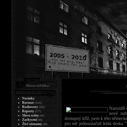
Hlavní nabídka:
Novinky
Recenze
(1645)
Rozhovory
(362)
Narozdíl 
Reporty
(177)
nové nah
Slova scény
(41)
dostupný kříž, jsem k této německ
Zachycení
(66)
pro mě jednoznačně letitá deska 
Živé záznamy
(48)