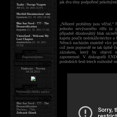
jak dva tóny podpořené pekelnými b
Taake - Noregs Vaapen
AN
[15. 10. 2011 21:07]
Morbid Abominations' zine
Epizeuxis
[15. 10. 2011 18:58]
Blut Aus Nord - 777 - The
„Některé problémy jsou věčné,“ 
Desanctification
jednoho nevýrazného riffu (u p
forgotten
[15. 10. 2011 17:32]
případně dlouhosáhlý hluk nicneřík
Vinterland - Welcome My
kapela poučit nedokáže/nechce a 
Last Chapter
Němců nacházím znatelně více pozi
damienchrist
[15. 10. 2011
12:53]
což jsem popravdě ne tak úplně č
zázrakem, který by objevil n
zapomenuté. V diskografii END
Doporučujeme:
posledních šesti letech rozhodně n
Einherjer - Norrøn
04.10.2011
Nejčtenější články
:
(měsíc)
Blut Aus Nord - 777 - The
Desanctification
Přečteno : 756x
Zobrazit článek