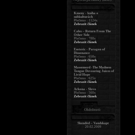
Kmeny - kniha o
subkulturách
Přečteno : 1124x
Zobrazit článek
Cales – Return From The
Other Side
Přečteno : 788x
Zobrazit článek
Esoteric - Paragon of
Dissonance
Přečteno : 658x
Zobrazit článek
Massemord -The Madness
Tongue Devouring Juices of
Livid Hope
Přečteno : 625x
Zobrazit článek
Arkona - Slovo
Přečteno : 560x
Zobrazit článek
Ohlédnutí:
Skendöd – Vandskapt
20.02.2009