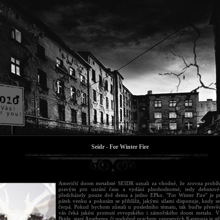
Seidr - For Winter Fire
Američtí doom metalisté SEIDR uznali za vhodné, že zrovna probíha
pravým pro uzrání času a vydání plnohodnotné, tedy debutové
předcházely pouze dvě dema a jedno EPko. ''For Winter Fire'' je p
pátek venku a pokusím se přiblížit, jakými silami disponuje, kudy s
čerpá. Pokud bychom zůstali u posledního tématu, tak buďte přesvě
vás čeká jakési protnutí evropského i zámořského doom metalu. 
Bride, staré Anathemy či podobně prachem zanesených Katatonia je stř