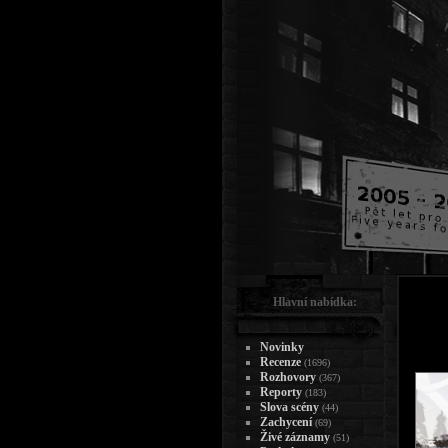
Hlavní nabídka:
Novinky
Recenze
(1696)
Rozhovory
(367)
Reporty
(183)
Slova scény
(44)
Zachycení
(69)
Živé záznamy
(51)