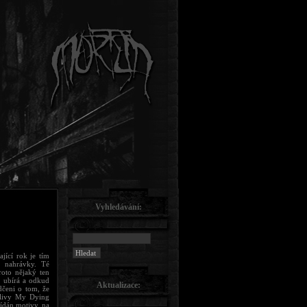
Vyhledávání:
jící rok je tím
 nahrávky. Té
roto nějaký ten
e ubírá a odkud
Aktualizace:
dčeni o tom, že
Vlivy My Dying
ídán motivy, na