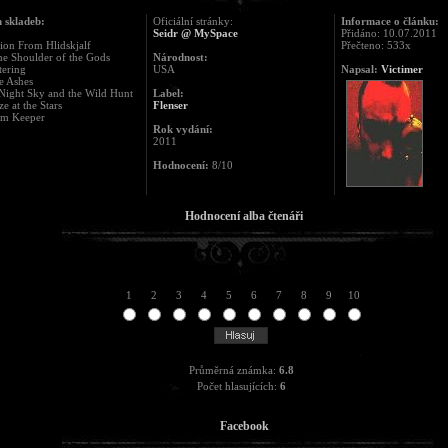
 skladeb:
Oficiální stránky:
Informace o článku:
Seidr @ MySpace
Přidáno: 10.07.2011
sion From Hlidskjalf
Přečteno: 533x
he Shoulder of the Gods
Národnost:
tering
USA
Napsal:
Victimer
he Ashes
Night Sky and the Wild Hunt
Label:
ze at the Stars
Flenser
am Keeper
Rok vydání:
2011
Hodnocení:
8/10
Hodnocení alba čtenáři
1
2
3
4
5
6
7
8
9
10
Průměrná známka:
6.8
Počet hlasujících:
6
Facebook