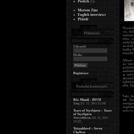
Poslech
(15)
Mortem Zine
English interviews
Přátelé
Doom/dea
víc, dr
Přihlášení:
operují 
toho, c
nedočkám
na druho
Uživatel:
hudba SE
nenudící
Heslo:
Album o
na všec
problém
ambientn
Registrace
se zpěv
akustick
nabitým
alba. De
Poslední komentáře:
Fakt, ž
Rêx Mündi - IHVH
tak dra
intelig
Zorg
[11. 12. 2011 12:24]
nejpřís
Tears of Styrbjørn – Tears
nebo to
of Styrbjørn
Werwolfthron
[10. 12. 2011
19:32]
Teitanblood – Seven
Chalices