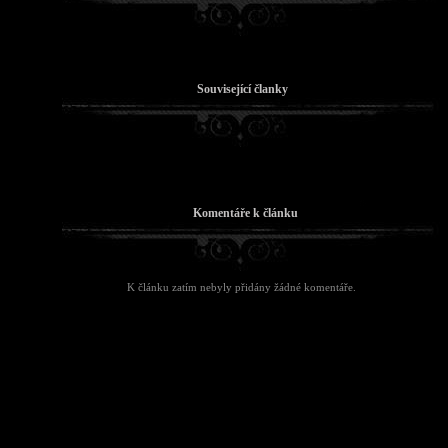
Související članky
Komentáře k článku
K článku zatím nebyly přidány žádné komentáře.