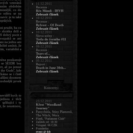
ových veteránů
11.12.2011
zimním obdobím
Recenze :
isnější, co do
Rêx Mündi - IHVH
ho odéru se na
Zobrazit článek
avíc je tu také
10.12.2011
ropských.
Recenze :
Byfrost – Of Death
ni prudit, ba co
Zobrazit článek
 zkrátka drží a
10.12.2011
ěl dobrý pocit z
Slova scény :
rozpaků se ani
Trefa do černého #11
ani na jednu ani
Zobrazit článek
ežité zmínit, že
09.12.2011
im, variabilní a
Recenze :
Tears of...
Zobrazit článek
jména poukazuje
09.12.2011
o se SEIDR bez
Report :
rt, až po jemné
Death in June 30th...
 the Gods'', kde
Zobrazit článek
áme se i čistě
d dalšími doomem
hrobnější prvek
Koncerty:
neviděl bych to
 jednou z těch
23.12.2011
splňující i ty
Křest "Woodland
t, že neustrnou,
Journey"
Panychida, Stíny Plamenů,
The Witch, Worx
Plzeň, "Parlament Club"
Začátek od: 18:30
Vstupné: 66 CZK
Poznámka:
event @ fcb