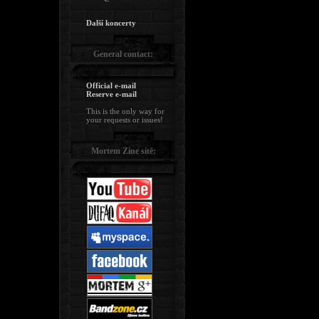
Další koncerty
General contact:
Official e-mail
Reserve e-mail
This is the only way for
your requests or issues!
Mortem Zine sítě: