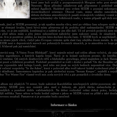
které jsme byli zvyklí u pozapomenutých Morgion nebo post metal
Neurosis. Ryze přírodní náladovost pak připomene i podobně 
stižené Agalloch. Hudebně jsou ovšem SEIDR o poznání nekomprom
doom/deathové orientace. Obecně vzato, mimo silného naturální
debutu dočkáme atmosférických pasáží evokujících vzdálený vesmír a n
nezpochybnitelný vliv folklórních tradic, v tomto případě spíš těch ev
th, jímž se SEIDR prezentují, je tak opatřen mnoha vlivy, není po většinu času schopen nudit a
ží se obstojné kvality, která bývá místy přetavena až do podoby silně nadstandardní. SEIDR se
s tím, co je jim nejbližší, kombinují to a naštěstí se jim dílo daří. Už od prvních poslechů jsem m
o před sebou mám a přes jistou nekonečnost nahrávky jsem nakonec uznal, že zásadních 
. A to je pozitivní zjištění, ke kterým letos dochází docela často. U SEIDR bych se nepřikláněl 
u stranu jejich vlivů, i když jako Evropan vnímám spíše zlaté časy zdejšího doom metalu. Je důl
IDR není o depresivních stavech ani pohnutých životních situacích, je to atmosféra co hraje pr
. A hlavně pak její namíchání.
tevírá song ''A Vision From Hlidskjalf'', který nejenže mírně nad celým albem vyčnívá, ale ze
hny ingredience, z kterých kapela čerpá. Navíc je tu krásně zachycen prostor, do kteréh
ů vměstná. Od ostrých deathových riffů a hlubokého growlingu, jehož majitelem je Jack Hanne
í pnutí a folklórní prostředí. Podobně proměnlivě se tváří i druhá v pořadí ''On the Shoulder of
em vypomůže také kolega Lundr, jenž toho má jinak na svých bedrech nepoměrně více. Dočk
é večerní rozprávky ''In the Ashes'', která v polovině alba tvoří takové krátké vydechnutí pře
i skladbami. Samostatnou kapitolou je pak závěrečná tryzna ''Stream Keeper'', nejdelší a nejzá
but ''For Winter Fire'' vlastně tvoří mix zcela nových věcí a pár postarších z úvodního dema.
e album má nějakých 74 minut, bude nahrávat škarohlídům neschopných udržet pozornost, ale 
sticky. SEIDR jsou sice rozteklí jako med z Jednoty, ale jejich dávka melancholie je
entnějších a poměrně dobře vstřebatelných. Na debut rozhodně velmi dobrá práce, leckdy 
nější měřítka. Samo sebou se budu hodně zajímat s jakou se SEIDR vytasí na příště a také doufa
 rovnou nezabalí. Pamatovat si je prozatím budu zaručeně.
Informace o článku