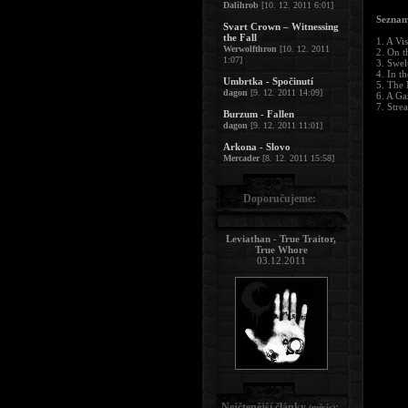
Dalihrob
[10. 12. 2011 6:01]
Seznam
Svart Crown – Witnessing
the Fall
1. A Vi
Werwolfthron
[10. 12. 2011
2. On t
1:07]
3. Swel
4. In t
Umbrtka - Spočinutí
5. The 
dagon
[9. 12. 2011 14:09]
6. A Ga
7. Stre
Burzum - Fallen
dagon
[9. 12. 2011 11:01]
Arkona - Slovo
Mercader
[8. 12. 2011 15:58]
Doporučujeme:
Leviathan - True Traitor,
True Whore
03.12.2011
Nejčtenější články
:
(měsíc)