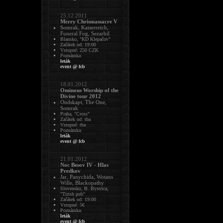
25.12.2011
Merry Chrismassacre V
Somrak, Kaiserreich,
Funeral Fog, Sezarbil
Blansko, "KD Klepačov"
Začátek od: 19:00
Vstupné: 250 CZK
Poznámka:
leták
event @ fcb
18.01.2012
Ominous Worship of the
Divine tour 2012
Ondskapt, The One,
Somrak
Praha, "Cross"
Začátek od: tba
Vstupné: tba
Poznámka:
leták
event @ fcb
21.01.2012
Noc Besov IV - Hlas
Predkov
Jar, Panychida, Wotans
Wille, Blackopathy
Slovensko, B. Bystrica,
"Tirish pub"
Začátek od: 19:00
Vstupné: 5€
Poznámka:
leták
event @ fcb