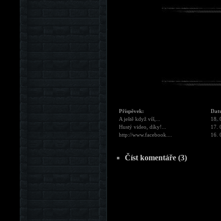
Příspěvek:
Dat
A ještě když víš,...
18. 
Hustý video, díky!...
17. 
http://www.facebook....
16. 
Číst komentáře (3)