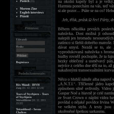
Poslech
na okolní kapely byl a je velký.
(15)
Harmsta ponechám na vás, teď vás
Mortem Zine
si ale pozor… Ptáte se na co? He
English interviews
Přátelé
Jeb, třísk, prásk Ω řev! Párty,
Přihlášení:
Během několika prvních poslech
nahrávka. Dost možná ji odsou
nalepili jen hromadu nesourodých 
Uživatel:
zatímco si šlehli dobrého matroše
Heslo:
dávat smysl. Nezdá se to, ale 
vyprodukovaná nahrávka s hromad
hudby rovněž pochopíte, že ta faj
hezky oblečený a usměvavý pán,
Registrace
nejvíce z celého dne těší na to, a
nakaženými transsexuálními kurvam
Poslední komentáře:
Něco o hlubší nátuře alba napoví v
„A.N.T.I.“. Tříčlenné jádro kape
Rêx Mündi - IHVH
způsobem silně ovlivnily. Video 
Zorg
[11. 12. 2011 12:24]
Gaspar Noé a hlavně je celé namlu
Tears of Styrbjørn – Tears
of Styrbjørn
ze Svart Crown o náplni videa bavi
Werwolfthron
[10. 12. 2011
povídal o nějaké povídce Irvina W
19:32]
ve velkém stylu. A texty jsou 
Teitanblood – Seven
okořeněné špetkou sarkasmu.
Chalices