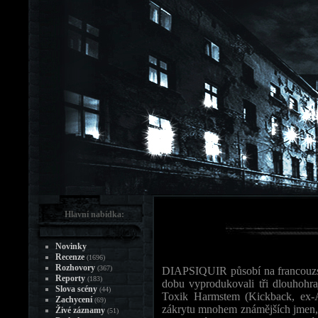
Hlavní nabídka:
Novinky
Recenze
(1696)
Rozhovory
(367)
DIAPSIQUIR působí na francouzsk
Reporty
(183)
dobu vyprodukovali tři dlouhohraj
Slova scény
(44)
Toxik Harmstem (Kickback, ex-Ark
Zachycení
(69)
zákrytu mnohem známějších jmen, kt
Živé záznamy
(51)