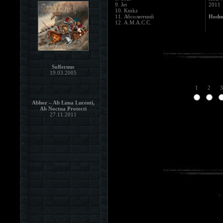
9. Jet
2011
10. Kmkz
11. Абcoлютний
Hodno
12. A.M.A.C.C.
Solfernus
19.03.2005
1
2
3
Abhor – Ab Luna Lucenti,
Ab Noctua Protecti
27.11.2011