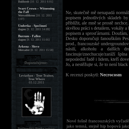
Dalihrob
[10. 12. 2011 6:01]
Svart Crown – Witnessing
the Fall
Ne, skutečně mě nenapadá normál
Werwolfthron
[10. 12. 2011
popisem jednotlivých skladeb by
1:07]
přiblížit, ale mně se prostě nechce
Umbrtka - Spočinutí
skvělou práci s detailem, vokály a 
dagon
[9. 12. 2011 14:09]
popisem a sprosťárnami. Doufám, ž
Burzum - Fallen
Desku doporučuji fanouškům Pest
dagon
[9. 12. 2011 11:01]
prod., francouzské undergroundov
Arkona - Slovo
násilí, alkoholu a dalších d
Mercader
[8. 12. 2011 15:58]
fascinuje/znechucuje/zaráží špí
neposlední řadě i lidem, kteří dov
Doporučujeme:
Jo, a nestěžujte si, že to není black
K recenzi poskytl:
Necrocosm
Leviathan - True Traitor,
True Whore
03.12.2011
Nové fošně francouzských vyčaděný
jako temná, stejně hip hopová jako
Nejčtenější články
:
(měsíc)