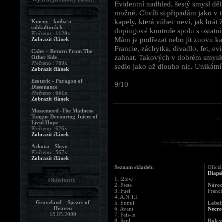
Evidentní nadhled, šestý smysl děla
možně. Chvíli si připadám jako v t
kapely, která vůbec neví, jak hrát 
Kmeny - kniha o
subkulturách
dopingové kontrole spolu s ostatní
Přečteno : 1129x
Mám je podřezat nebo jít znovu ka
Zobrazit článek
Francie, záchytka, divadlo, fet, ev
Cales – Return From The
zahnat. Takových v dobrém smyslu 
Other Side
Přečteno : 789x
sedlo jako už dlouho nic. Unikátn
Zobrazit článek
Esoteric - Paragon of
9/10
Dissonance
Přečteno : 661x
Zobrazit článek
Massemord -The Madness
Tongue Devouring Juices of
Livid Hope
Přečteno : 626x
Zobrazit článek
Arkona - Slovo
Přečteno : 567x
Zobrazit článek
Seznam skladeb:
Oficiá
Diaps
1. Ωlow
Ohlédnutí:
2. Peste
Národ
3. Fuel
Franc
4. A.N.T.I.
Graveland – Spears of
5. Ennui
Label
Heaven
6. Avant
Necr
15.05.2009
7. Fais-le
8. Seul
Rok v