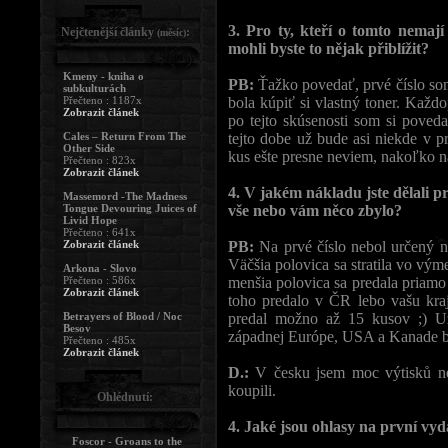
3. Pro ty, kteří o tomto nemají
Nejčtenější články
:
(měsíc)
mohli byste to nějak přiblížit?
Kmeny - kniha o
PB:
Ťažko povedať, prvé číslo som 
subkulturách
Přečteno : 1187x
bola kúpiť si vlastný toner. Každ
Zobrazit článek
po tejto skúsenosti som si poved
Cales – Return From The
tejto dobe už bude asi niekde v p
Other Side
kus ešte presne neviem, nakoľko na
Přečteno : 823x
Zobrazit článek
4. V jakém nákladu jste dělali pr
Massemord -The Madness
Tongue Devouring Juices of
vše nebo vám něco zbylo?
Livid Hope
Přečteno : 641x
Zobrazit článek
PB:
Na prvé číslo nebol určený ne
Väčšia polovica sa stratila vo vý
Arkona - Slovo
Přečteno : 586x
menšia polovica sa predala priam
Zobrazit článek
toho predalo v ČR lebo vašu kraj
Betrayers of Blood / Noc
predal možno až 15 kusov ;) Už
Besov
západnej Európe, USA a Kanade by
Přečteno : 485x
Zobrazit článek
D.:
V česku jsem moc výtisků neud
koupili.
Ohlédnutí:
4. Jaké jsou ohlasy na první vyd
Foscor - Groans to the