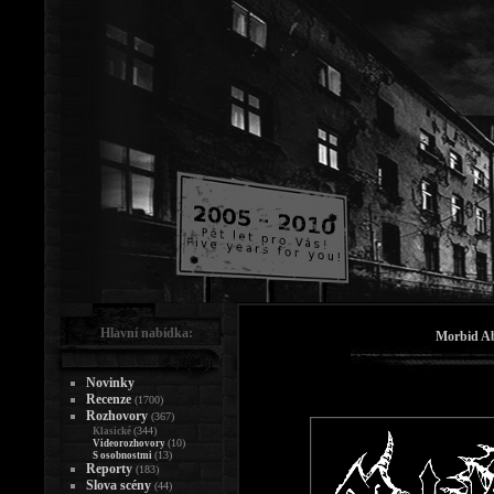
Hlavní nabídka:
Morbid Ab
Novinky
Recenze
(1700)
Rozhovory
(367)
(344)
Klasické
(10)
Videorozhovory
(13)
S osobnostmi
Reporty
(183)
Slova scény
(44)