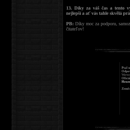
13. Díky za váš čas a tento 
nejlepší a ať vás tahle skvělá prá
PB:
Díky moc za podporu, samozr
čitateľov!
Ptal 
Odpov
Werwo
Oficiá
Hexen
Země