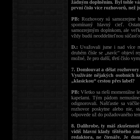
žádným doplněním. Byl tohle váš
první číslo více rozhovorů, než j
PB:
Rozhovory sú samozrejme hl
spomínaný hlavný cieľ. Ostat
samozrejmým doplnkom, ale veľký 
vždy budú neoddeliteľnou súčasťou
D.:
Uvažovali jsme i nad více ru
druhém čísle se „navíc“ objeví rep
možné, že pro další, třetí číslo vy
7. Domlouvat a dělat rozhovory
Využíváte nějakých osobních k
„klasickou“ cestou přes label?
PB:
Všetko sa rieši momentálne le
kapelami. Tým pádom nemusíme s 
odignorovali. Našťastie sa väčš
rozhovor poskytne alebo nie, st
odpovede už do požadovaného ter
8. Dalihrobe, ty máš zkušenosti
vidíš hlavní klady tištěného z
redaktora, ne čtenáře. Je dom