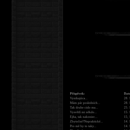
Příspěvek:
Dat
Vynikajúca...
28. 
Mám pár posledních...
28. 
Tak druhe cislo ma...
25. 
Vysvětlí mi někdo...
15. 
Ejha, tak nakoniec...
15. 
Zbytočné?Nepraktické...
14. 
Pro mě by to taky...
14. 