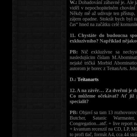
W.:
Dohadování zábavné je. Ale j
viděl v nepochopitelném chování n
Někdy mě až udivuje ten přístup,
zájem opadne. Stokrát bych byl r
čas“ hned na začátku celé komuni
11. Chystáte do budoucna spo
exkluzivního? Například nějako
PB:
Nič exkluzívne sa nechyst
nasledujúcim číslam M.Abominat
nejaké tričká Morbid Abominatio
autorom je borec z TeitanArts. Jeh
D.:
Teitanarts
12. A na závěr… Za dveřmi je dru
Co můžeme očekávat? Ať již po
specialit?
PB:
Objaví sa tam 13 rozhovorov
Butcher, Satanic Warmaste
Congregation...atď. + live report
+ kvantum recenzií na CD, LP, MC,
to profi tlač, formát A4, cca 44 strá