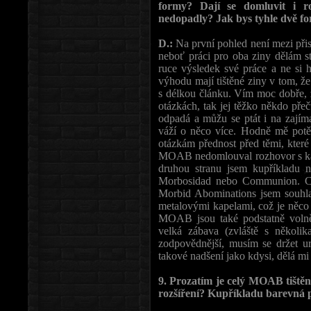
formy? Dají se domluvit i r
nedopadly? Jak bys tyhle dvě f
D.:
Na první pohled není mezi př
neboť práci pro oba ziny dělám st
ruce výsledek své práce a ne si h
výhodu mají tištěné ziny v tom, že 
s délkou článku. Vím moc dobře,
otázkách, tak jej těžko někdo př
odpadá a můžu se ptát i na zajíma
váží o něco více. Hodně mě potě
otázkám přednost před těmi, které
MOAB nedomlouval rozhovor s kapel
druhou stranu jsem kupříkladu 
Morbosidad nebo Communion. C
Morbid Abominations jsem souhlas
metalovými kapelami, což je něco
MOAB jsou také podstatně volněj
velká zábava (zvláště s několi
zodpovědnější, musím se držet ur
takové nadšení jako kdysi, dělá mi 
9. Prozatím je celý MOAB tišt
rozšíření? Kupříkladu barevná 