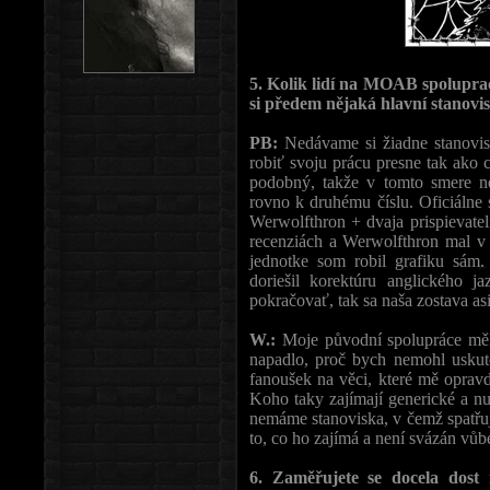
5. Kolik lidí na MOAB spoluprac
si předem nějaká hlavní stanovi
PB:
Nedávame si žiadne stanovis
robiť svoju prácu presne tak ako 
podobný, takže v tomto smere ne
rovno k druhému číslu. Oficiálne 
Werwolfthron + dvaja prispievatel
recenziách a Werwolfthron mal v t
jednotke som robil grafiku sám
doriešil korektúru anglického 
pokračovať, tak sa naša zostava as
W.:
Moje původní spolupráce měla
napadlo, proč bych nemohl uskute
fanoušek na věci, které mě opravd
Koho taky zajímají generické a nu
nemáme stanoviska, v čemž spatřuj
to, co ho zajímá a není svázán v
6. Zaměřujete se docela dost n