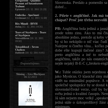
Gorgoroth - Quantos
Slovenska. Predalo a pomenilo sa 
Possunt ad Satanitatem
Trahunt
dobré...
Epizeuxis
[13. 12. 2011 21:23]
Umbrtka - Spočinutí
2. Píšete v angličtině. Jak má 
Urvihnaat
[12. 12. 2011 15:50]
chápat? Proč jste třeba nezvolil
Rêx Mündi - IHVH
dufaq
[12. 12. 2011 14:31]
PB:
Angličtina bola jediná a jasn
Tears of Styrbjørn – Tears
zrode tohto zinu. Ako to má čit
of Styrbjørn
absolútne jedno, pretože aj keby 
Werwolfthron
[10. 12. 2011
by si ho nekúpilo o nič viac ľudí
19:32]
Nalejme si čistého vína... koľko po
Teitanblood – Seven
Chalices
dobe ešte kupujú tlačené ziny? J
Dalihrob
[10. 12. 2011 6:01]
preto angličtina a iné to neb
angličtinu, takže po nás ostatnýc
nejde nejaký B-E-C („broken-engli
Doporučujeme:
W.:
Tuhle otázku jsem nejednou 
Shining – Live Blackjazz
jako Mysticus. O klasické ziny má
06.12.2011
vidět na minimální poptávce. A r
společné spolupráce by se dostal 
slovenské/české verze, což by byl
světa jedná o kvalitní časopis. Nem
Já sám nejsem moc velký „speaker"
jedná stále o úzkoprofilový žánr 
minimum.