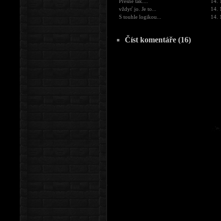
Přesně tak....
14. 
vždyť jo. Je to...
14. 
S touhle logikou...
14. 
Číst komentáře (16)