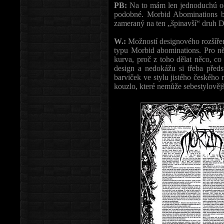
PB:
Na to mám len jednoduchú odp
podobné. Morbid Abominations bu
zameraný na ten „špinavší“ druh D
W.:
Možností designového rozšíření
typu Morbid abominations. Pro něk
kurva, proč z toho dělat něco, 
design a nedokážu si třeba předs
barviček ve stylu jistého českého
kouzlo, které nemůže sebestylovějš