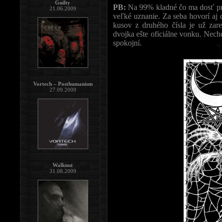
Guilty
PB:
Na 99% kladné čo ma dosť pre
21.06.2009
veľké uznanie. Za seba hovorí aj 
kusov z druhého čísla je už zare
dvojka ešte oficiálne vonku. Nech
spokojní.
Vortech – Posthumanism
27.09.2009
Walknut
31.08.2009