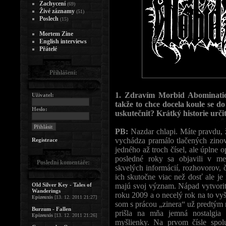
Zachycení
(69)
Živé záznamy
(51)
Poslech
(15)
Mortem Zine
English interviews
Přátelé
Přihlášení:
1. Zdravím Morbid Abominatio
Uživatel:
takže to chce docela koule se d
Heslo:
uskutečnit? Krátký historie urči
PB:
Nazdar chlapi. Máte pravdu, ž
vychádza pramálo tlačených zinov 
Registrace
jedného až troch čísel, ale úplne 
posledné roky sa objavili v me
Poslední komentáře:
skvelých informácií, rozhovorov, 
ich skutočne viac než dosť ale j
Old Silver Key - Tales of
majú svoj význam. Nápad vytvori
Wanderings
roku 2009 a o necelý rok na to vy
Epizeuxis
[13. 12. 2011 21:27]
som s prácou „zinera“ už predtým 
Burzum - Fallen
prišla na mňa jemná nostalgia 
Epizeuxis
[13. 12. 2011 21:26]
myšlienky. Na prvom čísle spol