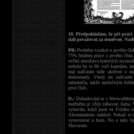
10. Předpokládám, že při práci 
dali považovat za úsměvné. Na
PB:
Problém vznikol u prvého čísl
75% finálnej práce z prvého čísl
veľké množstvo hotových recenzií.
nebolo by to fér voči kapelám, kt
mal našťastie stále uložené v m
dohromady. Vtedy mi našťasti
zahraničia, takže spoločným úsilí
prvé číslo.
D.:
Dohadování se s Werwolfthro
možného je vždy zábavné, haha. Vz
vybavím, když jsem ve Frýdku na
Abominations nabízel. Pokud si 
vyrovnával u baru. No a taky by
Slavorum.