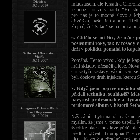
Division
Infaustusem, ale Kraath a Choronz
10.10.2010
je použit pouze v tracku “Hellsto
pro nás je to mocné slovo a kdy
dřívějška, naše třetí album “Hell
zřejmé, že “Satan” se na tom albu o
6. Chtělo se mi říct, že máte 
posledními roky, tak ty rošády v 
drží v poklidu, pomáhá to kapel
Aetherius Obscuritas -
Víziók
Pomáhá. Tento vývoj, kdy je kap
16.11.2007
hráli skladby přesněji a lépe. Nov
Co se týče sestavy, vážně jsem se n
byli doslova druh injekce, kterou S
7. Když jsem poprvé novinku sly
přidali techniku, souhlasíš? Má
navýsost profesionálně a dynami
průlomové album v historii Seth
Gorgonea Prima - Black
Coal Depression
20.10.2010
Náš záměr bylo nahrát naše nejle
myslím, že jsme v tomto uspěli. P
švédské black metalové půdě, ale 
předtím. „Death Triumphant“ je vel
více uhlazený a zřetelný, což p