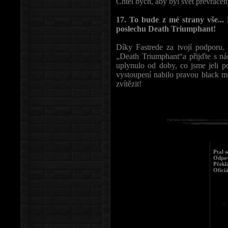
Chtěl bych, aby byl svět převráce
17. To bude z mé strany vše..
poslechu Death Triumphant!
Díky Fastrede za tvojí podporu.
„Death Triumphant“a přijďte s n
uplynulo od doby, co jsme jeli p
vystoupení nabilo pravou black me
zvítězit!
Ptal s
Odpov
Překl
Oficiá