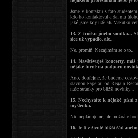
nějakého profesionála nebo je 
Jsme v kontaktu s foto-studentem
kdo ho kontaktoval a dal mu úlohu
jaké jsme kdy udělali. Vskutku vel
13. Z trošku jiného soudku... S
sice už vypadlo, ale...
Ne, promiň. Nezajímám se o to...
14. Navštěvuješ koncerty, máš 
nějaké turné na podporu novin
Ano, doufejme, že budeme cestova
slavnou kapelou od Regain Recor
naše stránky pro bližší novinky...
15. Nechystáte k nějaké písni 
myšlenka.
Nic neplánujeme, ale možná v bud
16. Je ti v životě bližší řád aneb