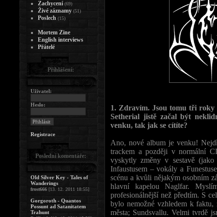
Zachycení
(69)
Živé záznamy
(51)
Poslech
(15)
Mortem Zine
English interviews
Přátelé
Přihlášení:
Uživatel:
Heslo:
1. Zdravím. Jsou tomu tři roky 
Setherial jistě začal být nekli
venku, tak jak se cítíte?
Registrace
Ano, nové album je venku! Nejdř
trackem a později v normální CD
Poslední komentáře:
vyskytly změny v sestavě (jako 
Infaustusem – vokály a Funestuse
scénu a kvůli nějakým osobním zál
Old Silver Key - Tales of
Wanderings
hlavní kapelou Naglfar. Mys
frost666
[13. 12. 2011 18:55]
profesionálnější než předtím. S c
Gorgoroth - Quantos
bylo nemožné vzhledem k faktu, 
Possunt ad Satanitatem
města; Sundsvallu. Velmi tvrdě js
Trahunt