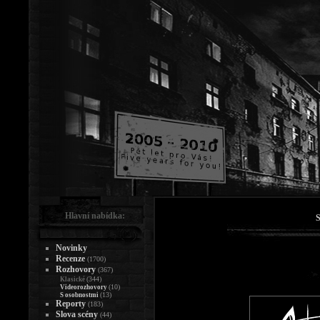
Hlavní nabídka:
S
Novinky
Recenze
(1700)
Rozhovory
(367)
(344)
Klasické
(10)
Videorozhovory
(13)
S osobnostmi
Reporty
(183)
Slova scény
(44)