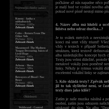
počkáme až nás napadne něco pořá
je malý bod ve vydání nového alb
Nejčtenější články
:
(měsíc)
pokud nové písně nestojí mimo pís
Kmeny - kniha o
subkulturách
4. Název alba má hlubší a uce
Přečteno : 1185x
Zobrazit článek
lidstva nebo odraz dneška...?
Cales – Return From The
Other Side
Je to svátek mrtvých a neexistují
Přečteno : 821x
konci má smrt vždy triumf! Všec
Zobrazit článek
vždy v textech v případě Setheri
Massemord -The Madness
strukturu, která textově definov
Tongue Devouring Juices of
Livid Hope
alba následujícího koncept bych ch
Přečteno : 640x
Texty jsou velmi důležité, protože 
Zobrazit článek
metalové vokály jsou poměrně neme
Arkona - Slovo
linky. Někdy je rytmus vokálů důl
Přečteno : 586x
Zobrazit článek
excelentní vokální linky se zajíma
Betrayers of Blood / Noc
Besov
5. Kdo skládá texty? Zpěvák neb
Přečteno : 485x
již to tak slyšitelné není, se č
Zobrazit článek
texty dnes jako klišé?
Ohlédnutí:
Zatím je naše muzika násilná a po
osobní, zatím jsou odrazem našich
otisknuté do slov. Na albu “De
Weltbrand - Control