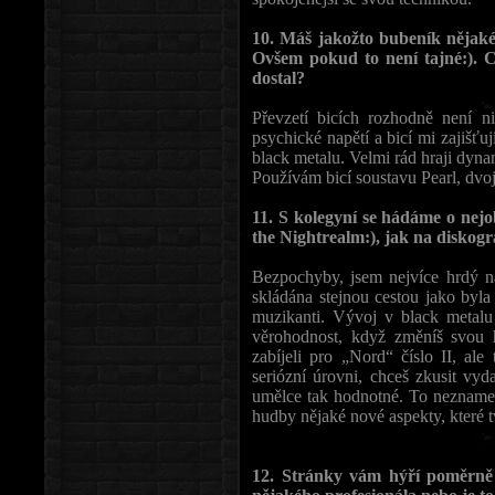
10. Máš jakožto bubeník nějaké 
Ovšem pokud to není tajné:). 
dostal?
Převzetí bicích rozhodně není n
psychické napětí a bicí mi zajišťu
black metalu. Velmi rád hraji dyna
Používám bicí soustavu Pearl, dvo
11. S kolegyní se hádáme o nejo
the Nightrealm:), jak na diskogr
Bezpochyby, jsem nejvíce hrdý n
skládána stejnou cestou jako byla 
muzikanti. Vývoj v black metalu 
věrohodnost, když změníš svou
zabíjeli pro „Nord“ číslo II, al
seriózní úrovni, chceš zkusit vyd
umělce tak hodnotné. To neznamená
hudby nějaké nové aspekty, které tv
12. Stránky vám hýří poměrně kv