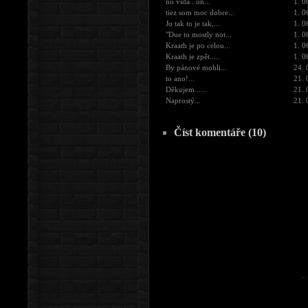
no vida.. on...
1. 0
tiez som moc dobre...
1. 0
Jo tak to je tak,...
1. 0
"Due to mostly not...
1. 0
Kraath je po celou...
1. 0
Kraath je zpět.....
1. 0
By pánové mohli...
24. 
to ano!...
21. 
Děkujem......
21. 
Naprostý...
21. 
Číst komentáře (10)