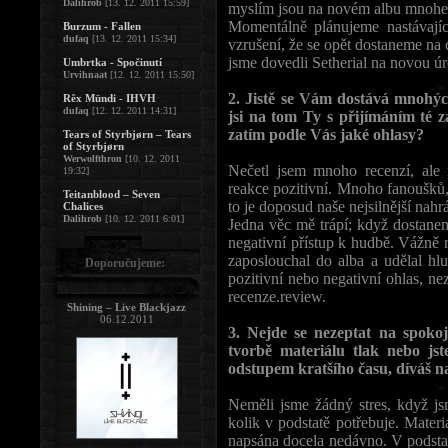
Dalihrob
[13. 12. 2011 15:59]
myslím jsou na novém albu mnohem
Momentálně plánujeme nastávajíc
Burzum - Fallen
dufaq
[13. 12. 2011 15:34]
vzrušení, že se opět dostaneme na 
jsme dovedli Setherial na novou ú
Umbrtka - Spočinutí
Urvihnaat
[12. 12. 2011 15:50]
2. Jistě se Vám dostává mnohých
Rêx Mündi - IHVH
dufaq
[12. 12. 2011 14:31]
jsi na tom Ty s přijímáním té
zatím podle Vás jaké ohlasy?
Tears of Styrbjørn – Tears
of Styrbjørn
Werwolfthron
[10. 12. 2011
Nečetl jsem mnoho recenzí, ale 
19:32]
reakce pozitivní. Mnoho fanoušků, 
Teitanblood – Seven
to je doposud naše nejsilnější nahr
Chalices
Dalihrob
[10. 12. 2011 6:01]
Jedna věc mě trápí; když dostanem
negativní přístup k hudbě. Vážně r
zaposlouchal do alba a udělal hlu
Doporučujeme:
pozitivní nebo negativní ohlas, nez
recenze.review.
Shining – Live Blackjazz
06.12.2011
3. Nejde se nezeptat na spokoje
tvorbě materiálu tlak nebo jst
odstupem kratšího času, díváš 
Neměli jsme žádný stres, když jsm
kolik v podstatě potřebuje. Materiá
napsána docela nedávno. V podstat