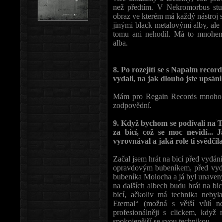
než předtím. V Nekromorbus stud
obraz ve kterém má každý nástroj s
jinými black metalovými alby, ale 
tomu ani nehodil. Má to mnohem 
alba.
8. Po rozejítí se s Napalm record
vydali, na jak dlouho jste upsá
Mám pro Regain Records mnoho dů
zodpovědní.
9. Když bychom se podívali na Tv
za bicí, což se moc nevidí...
vyrovnával a jaká role ti svědčil
Začal jsem hrát na bicí před vydán
opravdovým bubeníkem, před vydán
bubeníka Molocha a já byl unavený
na dalších albech budu hrát na bic
bicí, ačkoliv má technika nebyl
Eternal“ (možná s větší vůlí n
profesionálněji s clickem, když
spokojenější se svou technikou.