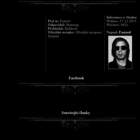
Informace o článku:
Ptal se:
Fastred
Přidáno: 27.12.2011
Odpovídal:
Shatraug
Přečteno: 662x
Překládal:
Dalihrob
Oficiální stránky:
Oficiální myspace
Napsal:
Fastred
Sargeist
Facebook
Související članky