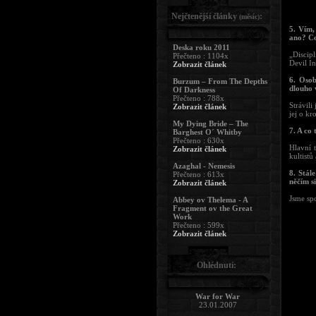
Nejčtenější články
:
(měsíc)
5. Vím,
ano? Co
Deska roku 2011
„Discip
Přečteno : 1104x
Devil I
Zobrazit článek
6. Osob
Burzum – From The Depths
dlouho 
Of Darkness
Přečteno : 788x
Strávili
Zobrazit článek
jej o kr
My Dying Bride – The
7. A co
Barghest O´ Whitby
Přečteno : 630x
Hlavní t
Zobrazit článek
kultist
Azaghal - Nemesis
8. Stál
Přečteno : 613x
něčím s
Zobrazit článek
Jsme spo
Abbey ov Thelema - A
Fragment ov the Great
Work
Přečteno : 599x
Zobrazit článek
Ohlédnutí:
War for War
23.01.2007