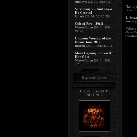
cunhaval
[23. 01. 2012 9:20]
“Let th
Sacrimony - ...And Abyss
základů
He Created
lunaris
[22. 01. 2012 2:38]
4. Sest
anebo j
Cult of Fire - 20:11
Werwolfthron
[20. 01. 2012
Veškero
19:36]
člena Va
osvoboz
Ominous Worship of the
Divine Tour 2012
rmartin
[20. 01. 2012 13:01]
Mörk Gryning - Tusen År
Har Gått
Werwolfthron
[20. 01. 2012
0:25]
Doporučujeme:
Cult of Fire - 20:11
20.01.2012