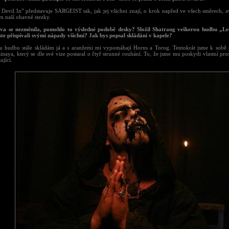
e Devil In” představuje SARGEIST tak, jak jej všichni znají, o krok napřed ve všech směrech, a
m naší ohavné stezky.
ava se nezměnila, pomohlo to výsledné podobě desky? Složil Shatraug veškerou hudbu „Let
ste přispívali svými nápady všichni? Jak bys popsal skládání v kapele?
u hudbu stále skládám já a s aranžemi mi vypomáhají Horns a Torog. Tentokrát jsme k sobě 
inaya, který se dle své vize postaral o čtyř strunné rouhání. To, že jsme mu poskytli vlastní pros
ující.