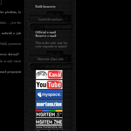
Další koncerty
let předtím, že
General contact:
ydání… „Let the
Official e-mail
m nahráli a jak
Reserve e-mail
This is the only way for
čtější, posunout
your requests or issues!
texty skýtají?
Mortem Zine sítě:
 Je to nůž všech
 snad propojení