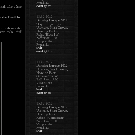
Poznámka:
event @ fcb
však stále věrné
13.02.2012
 the Devil In“
Burning Europe 2012
Origin, Psycroptic,
Ulcerate, Svart Crown,
přibrali nového
Heaving Earth
tor, bylo určitě
Praha, "Black Pes"
Začátek od: 19:00
Vstupné: tba
Poznámka:
leták
event @ fcb
14.02.2012
Burning Europe 2012
Ulcerate, Svart Crown,
Heaving Earth
Ostrava - "Barrak"
Začátek od: 19:00
Vstupné: tba
Poznámka:
leták
event @ fcb
15.02.2012
Burning Europe 2012
Ulcerate, Svart Crown,
Heaving Earth
Košice - "Collosseum"
Začátek od: 19:00
Vstupné: tba
Poznámka:
leták