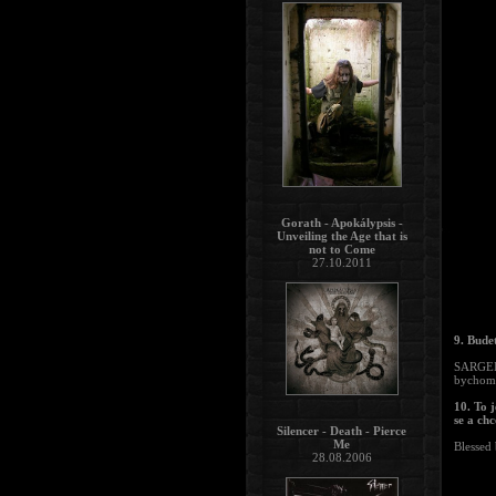
Gorath - Apokálypsis -
Unveiling the Age that is
not to Come
27.10.2011
9. Bude
SARGEIS
bychom 
10. To 
se a chc
Silencer - Death - Pierce
Me
Blessed 
28.08.2006