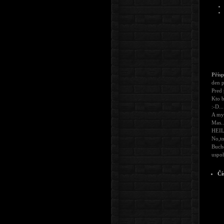
Přís
den p
Pred 
Kto b
:-D...
A my 
Mas..
HEIL
No,to
Buche
uspoř
Čí