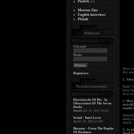
Poslech
(15)
Mortem Zine
English interviews
Přátelé
Přihlášení:
Uživatel:
Heslo:
Tento ro
Tož, obr
Registrace
1. Zdra
Poslední komentáře:
Hails! 
který by
že je vy
Hæresiarchs Of Dis - In
2. Mezi
Obsecration Of The Seven
strávil
Darks
neměli 
theaxis
[26. 01. 2012 14:31]
Jednodu
Isvind - Intet Lever
silněji 
As
[23. 01. 2012 15:19]
dozrát.
Burzum – From The Depths
3. Já u
Of Darkness
Devil I