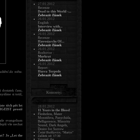
27.01.2012
Recenze :
Dead to this World -...
Zobrazit článek
26.01.2012
English :
Interview with...
Zobrazit článek
26.01.2012
Recenze :
Hæresiarchs Of...
Zobrazit článek
26.01.2012
Rozhovor :
Murkrat
Zobrazit článek
26.01.2012
Report :
Hurra Torpedo
uštění do světa.
Zobrazit článek
 dostatek času,
Koncerty:
yslíme si totiž,
te těch pět let
28.01.2012
ARGEIST prostě
11 Years in the Blood
Flesheless, Mater
Monstifera, Panychida,
naše evangelium
Belligerence, Minority
lepší vše nechat
Sound, Dark Angels,
Desire for Sorrow
České Budějovice, "Martys"
at? Je „Let the
Začátek od: 17:30
Vstupné: tba