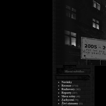
Hlavní nabídka:
Novinky
Recenze
(1733)
Rozhovory
(382)
Reporty
(187)
Slova scény
(46)
Zachycení
(70)
Živé záznamy
(51)