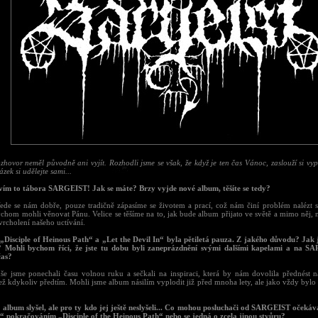
zhovor neměl původně ani vyjít. Rozhodli jsme se však, že když je ten čas Vánoc, zaslouží si vyp
ázek si udělejte sami...
vím to tábora SARGEIST! Jak se máte? Brzy vyjde nové album, těšíte se tedy?
Vede se nám dobře, pouze tradičně zápasíme se životem a prací, což nám činí problém nalézt si
chom mohli věnovat Pánu. Velice se těšíme na to, jak bude album přijato ve světě a mimo něj, m
vrcholení našeho uctívání.
 „Disciple of Heinous Path“ a „Let the Devil In“ byla pětiletá pauza. Z jakého důvodu? Jak js
i? Mohli bychom říci, že jste tu dobu byli zaneprázdnění svými dalšími kapelami a na S
čas?
še jsme ponechali času volnou ruku a sečkali na inspiraci, která by nám dovolila přednést 
než kdykoliv předtím. Mohli jsme album násilím vyplodit již před mnoha lety, ale jako vždy bylo 
ž album slyšel, ale pro ty kdo jej ještě neslyšeli... Co mohou posluchači od SARGEIST očekáv
n“ pokračováním „Disciple of the Heinous Path“ nebo se jedná o zcela jinou stvůru?