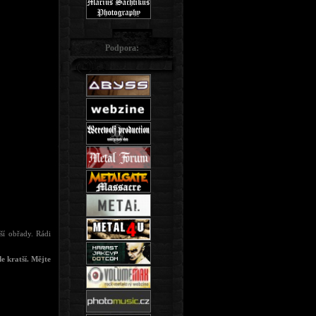
Podpora:
ší obřady. Rádi
e kratší. Mějte