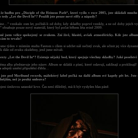
 že hudbu pro „Disciple of the Heinous Path“, které vyšlo v roce 2005, jste skládali mnoho 
 tedy „Let the Devil In“? Použili jste pouze nové riffy a nápady?
line…“ vznikalo osm let, počítáš-li od doby, kdy skladby poprvé vznikly, a ne od doby jejich v
n“ obsahuje pouze nový materiál, který byl počat během léta svině 2009.
ně jsem velice spokojený se zvukem. Zní živě, hlasitě, avšak atmosféricky. Kde jste albu
vám to trvalo?
 jsme týden v místním studiu Fantom s cílem si udržet náš nečistý zvuk, ale učinit jej více dynami
ok dále od zvuku zkušebny, jenž jsme mívali.
 texty „Let the Devil In“? Existuje nějaký bod, který spojuje všechny skladby? Jaké poselství 
éma alba představuje jeho název. Album se skládá z písní, které oslavují, zaklínají a proklínají!
ů a adeptů umění připuštění ďábla…
e jste pod Moribund records, málokterý label počká na další album své kapely pět let. Jste
ilnějším, než je pouhá smlouva?
jeni úmluvou satanské krve. Čas není důležitý, má-li být vyslyšen hlas páně.