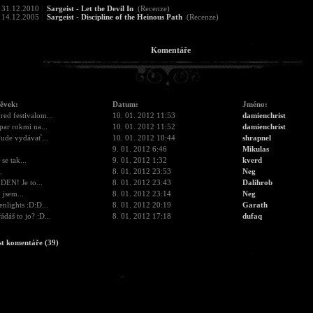
31.12.2010
|
Sargeist - Let the Devil In
(Recenze)
14.12.2005
|
Sargeist - Discipline of the Heinous Path
(Recenze)
Komentáře
pěvek:
Datum:
Jméno:
red festivalom...
10. 01. 2012 11:53
damienchrist
par rokmi na...
10. 01. 2012 11:52
damienchrist
ude vydávať...
10. 01. 2012 10:44
shrapnel
9. 01. 2012 6:46
Mikulas
se tak...
9. 01. 2012 1:32
kverd
.
8. 01. 2012 23:53
Neg
DEN! Je to...
8. 01. 2012 23:43
Dalihrob
 jsem...
8. 01. 2012 23:14
Neg
nlights :D:D...
8. 01. 2012 20:19
Garath
ádáš to jo? :D...
8. 01. 2012 17:18
dufaq
st komentáře (39)