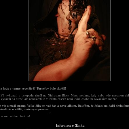
te hrát v tomto roce živě? Turné by bylo skvělé!
T vykonají v listopadu rituál na Nidrosian Black Mass, nevíme, kdy nebo kde nastanou dal
vyrazili na turné, ale naneštěstí to v těchto časech není kvůli osobním závazkům možné.
je vše z mojí strany. Velké díky za váš čas a nové album. Doufám, že čekání na další desku bud
ete-li něco sdělit, máte nyní prostor.
be and let the Devil in!
Informace o článku