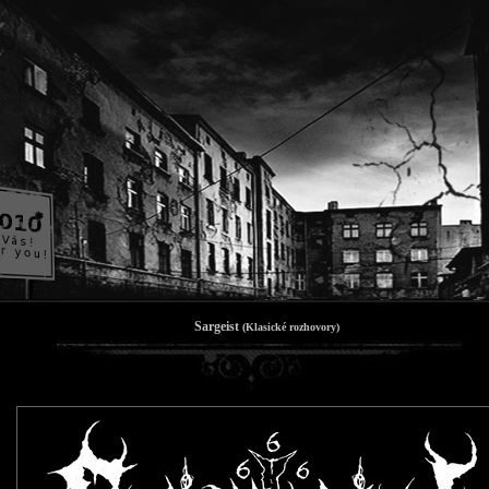
Sargeist
(Klasické rozhovory)