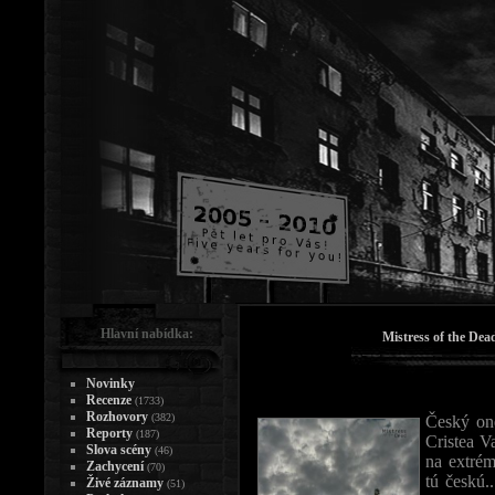
Hlavní nabídka:
Mistress of the Dea
Novinky
Recenze
(1733)
Rozhovory
(382)
Český one
Reporty
(187)
Cristea V
Slova scény
(46)
na extré
Zachycení
(70)
tú českú.
Živé záznamy
(51)