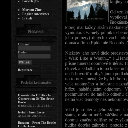
Poslech
krajiny a 
(15)
Mortem Zine
Od vznik
English interviews
vypiloval
Přátelé
širokáns
ktorej mal každý slzám naklonený
Přihlášení:
výnimku. Osamelý pútnik s ebenovo
jeho pomery) dlhých dvoch rokoc
domáca firma Epidemie Records. A 
Uživatel:
Heslo:
Niežeby jeho nové dielo predstavo
I Walk Like a Wraith...“ i „Hen
prísne funeral doomové kritériá. Tr
človek a skladbám to na kráse urč
Registrace
nedá hovoriť o obyčajnom podladen
no to neznamená, že by ich bolo 
Poslední komentáře:
veľa tajomného a bolestne naznač
hrôzu naháňajúcim odporom. Vo
pochmúrnosť do takého odtieňu čie
Hæresiarchs Of Dis - In
Obsecration Of The Seven
nemá viac temnoty než nekorunova
Darks
theaxis
[26. 01. 2012 14:31]
Vlad je solitér a jeho sklony k
Isvind - Intet Lever
status, o akom môže väčšina z nás
As
[23. 01. 2012 15:19]
doomu značne odlišné od zvyšku
Burzum – From The Depths
hudba dotýka záhrobia, pretože z 
Of Darkness