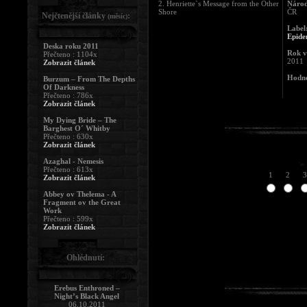
2. Henriette`s Message from the Other
Národ
Shore
ČR
Nejčtenější články
:
(měsíc)
Label
Epide
Deska roku 2011
Rok v
Přečteno : 1104x
2011
Zobrazit článek
Hodno
Burzum – From The Depths
Of Darkness
Přečteno : 786x
Zobrazit článek
My Dying Bride – The
Barghest O´ Whitby
Přečteno : 630x
Zobrazit článek
Azaghal - Nemesis
Přečteno : 613x
1
2
3
Zobrazit článek
Abbey ov Thelema - A
Fragment ov the Great
Work
Přečteno : 599x
Zobrazit článek
Ohlédnutí:
Erebus Enthroned –
Night’s Black Angel
06.10.2011