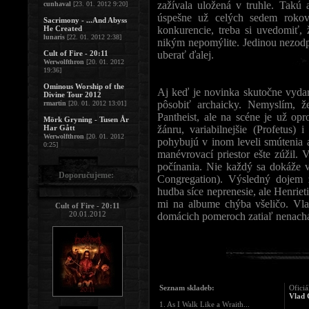
zažívala uložená v truhle. Takú 
cunhaval
[23. 01. 2012 9:20]
úspešne už celých sedem roko
Sacrimony - ...And Abyss
He Created
konkurencie, treba si uvedomiť, 
lunaris
[22. 01. 2012 2:38]
nikým nepomýlite. Jedinou nezod
Cult of Fire - 20:11
uberať ďalej.
Werwolfthron
[20. 01. 2012
19:36]
Ominous Worship of the
Aj keď je novinka skutočne vyda
Divine Tour 2012
pôsobiť archaicky. Nemyslím, 
rmartin
[20. 01. 2012 13:01]
Pantheist, ale na scéne je už opr
Mörk Gryning - Tusen År
Har Gått
žánru, variabilnejšie (Profetus
Werwolfthron
[20. 01. 2012
pohybujú v inom leveli smútenia a
0:25]
manévrovací priestor ešte zúžil. 
počínania. Nie každý sa dokáže v
Doporučujeme:
Congregation). Výsledný dojem
hudba síce neprenesie, ale Henrie
mi na albume chýba všeličo. Vla
Cult of Fire - 20:11
20.01.2012
domácich pomeroch zatiaľ nenach
Seznam skladeb:
Oficiá
Vlad 
1. As I Walk Like a Wraith...