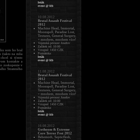
leták
event @ fcb
10.08.2012
Brutal Assault Festival
2012
Machine Head, Immortal,
Moonspell, Paradise Lost,
Textures, General Surgery,
+ mnohem, mnohem více!
Vojenská pevnost Josefov
Začátek od: 10:00
tku som ho bral
Vstupné: 1450 CZK
Poznámka:
u (takto na mňa
leták
chcel si týmto
event @ fcb
vom kontakte a
to zoskupenie v
ného Strateného
11.08.2012
Brutal Assault Festival
2012
Machine Head, Immortal,
Moonspell, Paradise Lost,
Textures, General Surgery,
+ mnohem, mnohem více!
Vojenská pevnost Josefov
Začátek od: 10:00
Vstupné: 1450 CZK
Poznámka:
leták
event @ fcb
16.08.2012
Gothoom & Extreme
Core Terror Fest 2012
Behemoth, Septicflesh,