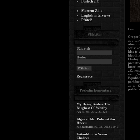
Poslech
(15)
Mortem Zine
English interviews
Přátelé
Lost.
Přihlášení:
Gregor 
aby toh
obsahom
sofisti
Uživatel:
hlas je
identif
Heslo:
kľudným
predsta
ktoré m
„Raveno
ako „Se
Registrace
Equilib
parádne 
za to. 
pohľad 
Poslední komentáře:
My Dying Bride – The
Barghest O´ Whitby
AN
[6. 08. 2012 23:22]
Algor - Úder Pohanského
Hnevu
rudaarmada
[6. 08. 2012 11:45]
Teitanblood – Seven
Chalices