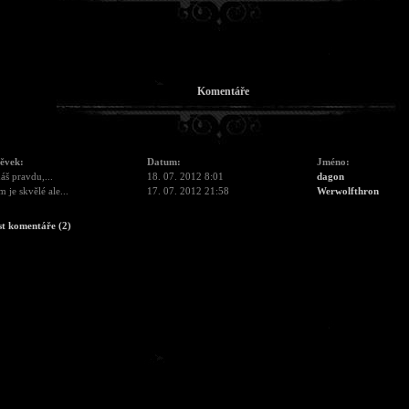
Komentáře
pěvek:
Datum:
Jméno:
š pravdu,...
18. 07. 2012 8:01
dagon
 je skvělé ale...
17. 07. 2012 21:58
Werwolfthron
st komentáře (2)