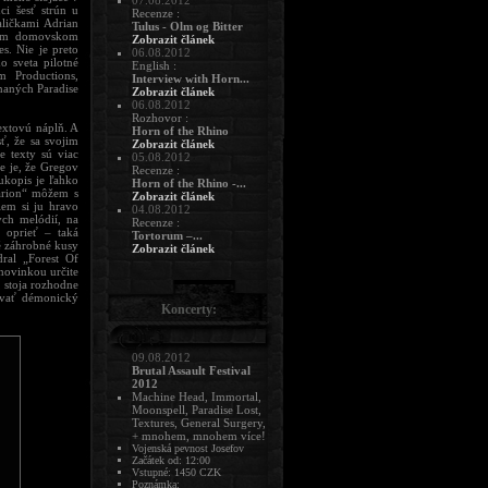
07.08.2012
ci šesť strún u
Recenze :
ličkami Adrian
Tulus - Olm og Bitter
ovom domovskom
Zobrazit článek
s. Nie je preto
06.08.2012
 sveta pilotné
English :
m Productions,
Interview with Horn...
naných Paradise
Zobrazit článek
06.08.2012
Rozhovor :
extovú náplň. A
Horn of the Rhino
ť, že sa svojim
Zobrazit článek
e texty sú viac
05.08.2012
e je, že Gregov
Recenze :
ukopis je ľahko
Horn of the Rhino -...
tarion“ môžem s
Zobrazit článek
em si ju hravo
04.08.2012
ch melódií, na
Recenze :
 oprieť – taká
Tortorum –...
é záhrobné kusy
Zobrazit článek
ral „Forest Of
 novinkou určite
, stoja rozhodne
ovať démonický
Koncerty:
09.08.2012
Brutal Assault Festival
2012
Machine Head, Immortal,
Moonspell, Paradise Lost,
Textures, General Surgery,
+ mnohem, mnohem více!
Vojenská pevnost Josefov
Začátek od: 12:00
Vstupné: 1450 CZK
Poznámka: