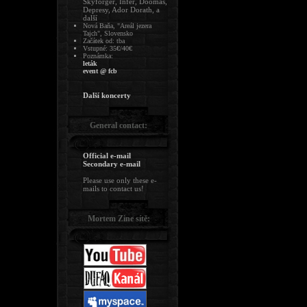
Skyforger, Infer, Doomas,
Depresy, Ador Dorath, a
další
Nová Baňa, "Areál jezera
Tajch", Slovensko
Začátek od: tba
Vstupné: 35€/40€
Poznámka:
leták
event @ fcb
Další koncerty
General contact:
Official e-mail
Secondary e-mail
Please use only these e-
mails to contact us!
Mortem Zine sítě: