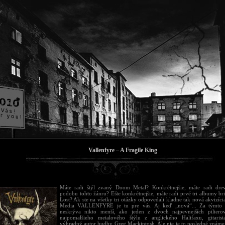
Vallenfyre – A Fragile King
Máte radi štýl zvaný Doom Metal? Konkrétnejšie, máte radi dre
podobu tohto žánru? Ešte konkrétnejšie, máte radi prvé tri albumy br
Lost? Ak ste na všetky tri otázky odpovedali kladne tak nová akvizíci
Media VALLENFYRE je tu pre vás. Aj keď „nová“... Za týmto 
neskrýva nikto menší, ako jeden z dvoch najpevnejších piliero
najpomalšieho metalového štýlu z anglického Halifaxu, gitaris
výhradný autor hudby Greg Mackintosh. Ale nie je to posledné známe