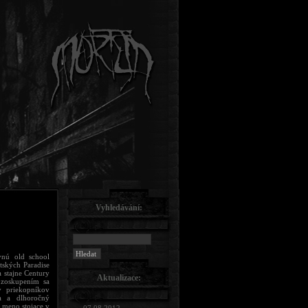
Vyhledávání:
vnú old school
itských Paradise
a stajne Century
Aktualizace:
zoskupením sa
v priekopníkov
ta a dlhoročný
 meno stojace v