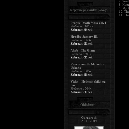
7. Seed
8. Hum
9. My B
Nejčtenější články
:
(měsíc)
10. The
11. Th
Prague Death Mass Vol. I
Přečteno : 1012x
Zobrazit článek
Hradby Samoty III.
Přečteno : 963x
Zobrazit článek
Ahab - The Giant
Přečteno : 591x
Zobrazit článek
Reverorum Ib Malacht -
Urkaos
Přečteno : 585x
Zobrazit článek
Vithr – Hedensk skikk og
tro
Přečteno : 564x
Zobrazit článek
Ohlédnutí:
Gorgoroth
23.11.2009