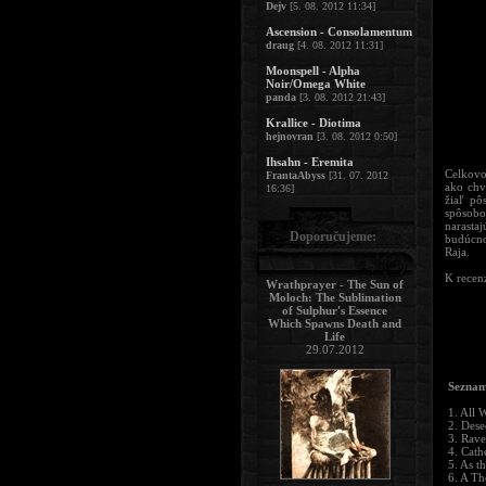
Dejv
[5. 08. 2012 11:34]
Ascension - Consolamentum
draug
[4. 08. 2012 11:31]
Moonspell - Alpha
Noir/Omega White
panda
[3. 08. 2012 21:43]
Krallice - Diotima
hejnovran
[3. 08. 2012 0:50]
Ihsahn - Eremita
Celkovo
FrantaAbyss
[31. 07. 2012
ako chv
16:36]
žiaľ pô
spôsobo
narasta
Doporučujeme:
budúcno
Raja.
K recenz
Wrathprayer - The Sun of
Moloch: The Sublimation
of Sulphur's Essence
Which Spawns Death and
Life
29.07.2012
Seznam
1. All 
2. Dese
3. Rav
4. Cath
5. As t
6. A T