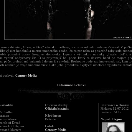
 som z debutu „A Fragile King“ viac ako nadšený, hoci som od neho veľa neočakával. V počia
íľkový úlet hudobníka mierne unudeného z toho, čo sa pre neho za posledné roky stalo rutino
sobia posledné dosky Gregovej domovskej kapely s výnimkou novinky „Tragic Idol“); a 
m vybrať oddychový čas. O to príjemnejší bol pocit, ktorý sa dostavil hneď po mojom pr
júci počet prehratí môj priaznivý dojem iba zvyšuje. Rozhodne bude zaujímavé sledovať, kam to
sti nasmeruje svoje hudobné vízie a ako jeho produkcia ovplyvní umelecké vyjadrenie samot
i poskytli:
Century Media
Informace o článku
 skladeb:
Oficiální stránky:
Informace o článku:
Oficiální stránky
Přidáno: 12.07.2012
Will Suffer
Přečteno: 512x
cration
Národnost:
enous Whore
Británie
Napsal:
Dagon
edrals of Dread
he World Collapses
Label:
housand Martyrs
Century Media