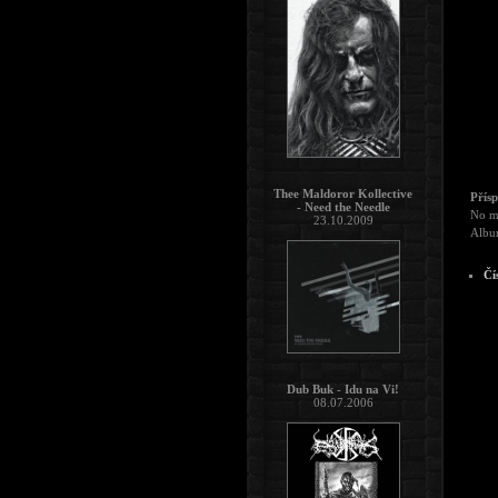
Thee Maldoror Kollective
Přís
- Need the Needle
No má
23.10.2009
Album
Čí
Dub Buk - Idu na Vi!
08.07.2006