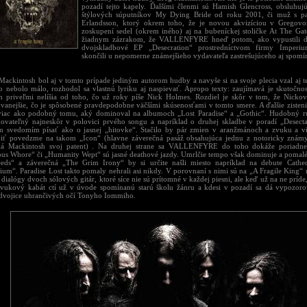
pozadí tejto kapely. Ďalšími členmi sú Hamish Glencross, obsluhujú
štýlových súputníkov My Dying Bride od roku 2001, či muž s pa
Erlandsson, ktorý okrem toho, že je novou akvizíciou v Greg
zoskupení sedel (okrem iného) aj na bubeníckej stoličke At The Gate
žiadnym zázrakom, že VALLENFYRE hneď potom, ako vypustili do
dvojskladbové EP „Desecration“ prostredníctvom firmy Imperiu
skončili u nepomerne známejšieho vydavateľa zastrešujúceho aj spomí
Mackintosh bol aj v tomto prípade jediným autorom hudby a navyše si na svoje plecia vzal aj t
o nebolo málo, rozhodol sa vlastnú lyriku aj naspievať. Apropo texty: zaujímavá je skutočnos
 priveľmi nelíšia od toho, čo už roky píše Nick Holmes. Rozdiel je skôr v tom, že Nickov
kovanejšie, čo je spôsobené pravdepodobne väčšími skúsenosťami v tomto smere. A ďalšie zisteni
 viac ako podobný tomu, aký dominoval na albumoch „Lost Paradise“ a „Gothic“. Hudobný r
ikovateľný najneskôr v polovici prvého songu a napríklad o druhej skladbe v poradí „Desec
 svedomím písať ako o jasnej „hitovke“. Stačilo by pár zmien v aranžmánoch a zvuku a vi
viť povedzme na takom „Icon“ (hlavne záverečná pasáž obsahujúca jednu z notoricky známy
á Mackintosh svoj patent) . Na druhej strane sa VALLENFYRE do toho dokáže poriadne
us Whore“ či „Humanity Wept“ sú jasné deathové jazdy. Umrlčie tempo však dominuje a pomal
eds“ a záverečná „The Grim Irony“ by si určite našli miesto napríklad na debute Cathed
rium“. Paradise Lost takto pomaly nehrali asi nikdy. V porovnaní s nimi sú na „A Fragile King“
dialógy dvoch sólových gitár, ktoré síce nie sú prítomné v každej piesni, ale keď už na ne príde
Zvukový kabát ctí už v úvode spomínanú starú školu žánru a kdesi v pozadí sa dá vypozor
dvojice uhrančivých očí Tonyho Iommiho.