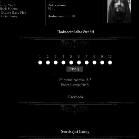
s
anity Wept
Rok vydání:
lack Siberia
2011
 Divine Have Fled
e Grim Irony
Hodnocení:
8.5/10
Hodnocení alba čtenáři
1
2
3
4
5
6
7
8
9
10
Průměrná známka:
8.7
Počet hlasujících:
9
Facebook
Související članky