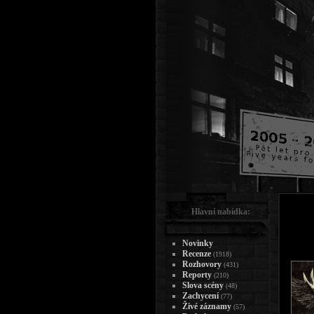
Hlavní nabídka:
Novinky
Recenze
(1918)
Rozhovory
(431)
Reporty
(210)
Slova scény
(48)
Zachycení
(77)
Živé záznamy
(57)